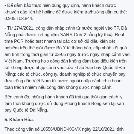
- Để đảm bảo thực hiện đúng quy định, hành khách được
khuyến cáo liên hệ hotline để được kiểm tra/hướng dẫn cụ thể:
0.905.108.844.
- Từ 27/4/2021, công dân nhập cảnh từ nước ngoài vào TP. Đà
Nẵng phải được xét nghiệm SARS-CoV-2 bằng kỹ thuật Real-
time PCR hoặc test nhanh tại các cơ sở đủ điều kiện xét
nghiệm trên thế giới được Bộ Y tế thông báo, cập nhật; kết quả
âm tính trong thời gian từ 03-05 ngày trước ngày nhập cảnh vào
Việt Nam. Trường hợp công dân không đảm bảo điều kiện trên
sẽ không được nhập cảnh vào cửa khẩu Sân bay Quốc tế Đà
Nẵng; các tổ chức, công ty, doanh nghiệp tổ chức chuyến bay
đưa công dân Việt Nam từ nước ngoài nhập cảnh chịu hoàn
toàn trách nhiệm nếu công dân không được nhập cảnh.
Bên cạnh đó, những hành khách đã trải qua thời gian cách ly
tạm thời không được sử dụng Phòng khách Bông sen tại sân
bay Quốc tế Đà Nẵng.
5. Khánh Hòa:
Theo công văn số 10556/UBND-KGVX ngày 22/10/2021, tỉnh