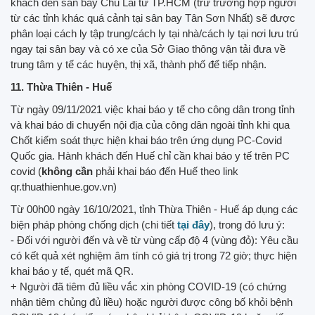
khách đến sân bay Chu Lai từ TP.HCM (trừ trường hợp người
từ các tỉnh khác quá cảnh tại sân bay Tân Sơn Nhất) sẽ được
phân loại cách ly tập trung/cách ly tại nhà/cách ly tại nơi lưu trú
ngay tại sân bay và có xe của Sở Giao thông vận tải đưa về
trung tâm y tế các huyện, thị xã, thành phố để tiếp nhận.
11. Thừa Thiên - Huế
Từ ngày 09/11/2021 việc khai báo y tế cho công dân trong tỉnh
và khai báo di chuyển nội địa của công dân ngoài tỉnh khi qua
Chốt kiểm soát thực hiện khai báo trên ứng dụng PC-Covid
Quốc gia. Hành khách đến Huế chỉ cần khai báo y tế trên PC
covid (
không cần
phải khai báo đến Huế theo link
qr.thuathienhue.gov.vn)
Từ 00h00 ngày 16/10/2021, tỉnh Thừa Thiên - Huế áp dụng các
biện pháp phòng chống dịch (chi tiết
tại đây
), trong đó lưu ý:
- Đối với người đến và về từ vùng cấp độ 4 (vùng đỏ): Yêu cầu
có kết quả xét nghiệm âm tính có giá trị trong 72 giờ; thực hiện
khai báo y tế, quét mã QR.
+ Người đã tiêm đủ liều vắc xin phòng COVID-19 (có chứng
nhận tiêm chủng đủ liều) hoặc người được công bố khỏi bệnh