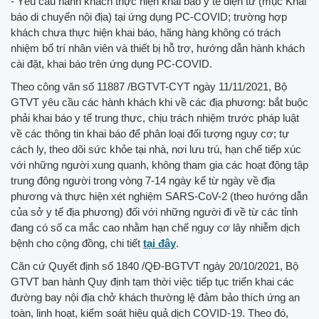
- Yêu cầu hành khách thực hiện khai báo y tế điện tử (mục Khai
báo di chuyển nội địa) tại ứng dụng PC-COVID; trường hợp
khách chưa thực hiện khai báo, hãng hàng không có trách
nhiệm bố trí nhân viên và thiết bị hỗ trợ, hướng dẫn hành khách
cài đặt, khai báo trên ứng dụng PC-COVID.
Theo công văn số 11887 /BGTVT-CYT ngày 11/11/2021, Bộ
GTVT yêu cầu các hành khách khi về các địa phương: bắt buộc
phải khai báo y tế trung thực, chịu trách nhiệm trước pháp luật
về các thông tin khai báo để phân loại đối tượng nguy cơ; tự
cách ly, theo dõi sức khỏe tại nhà, nơi lưu trú, hạn chế tiếp xúc
với những người xung quanh, không tham gia các hoạt động tập
trung đông người trong vòng 7-14 ngày kể từ ngày về địa
phương và thực hiện xét nghiệm SARS-CoV-2 (theo hướng dẫn
của sở y tế địa phương) đối với những người đi về từ các tỉnh
đang có số ca mắc cao nhằm hạn chế nguy cơ lây nhiễm dịch
bệnh cho cộng đồng, chi tiết
tại đây
.
Căn cứ Quyết định số 1840 /QĐ-BGTVT ngày 20/10/2021, Bộ
GTVT ban hành Quy định tạm thời việc tiếp tục triển khai các
đường bay nội địa chở khách thường lệ đảm bảo thích ứng an
toàn, linh hoạt, kiểm soát hiệu quả dịch COVID-19. Theo đó,