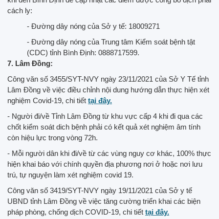
cách ly:
- Đường dây nóng của Sở y tế: 18009271
- Đường dây nóng của Trung tâm Kiểm soát bệnh tật
(CDC) tỉnh Bình Định: 0888717599.
7. Lâm Đồng:
Công văn số 3455/SYT-NVY ngày 23/11/2021 của Sở Y Tế tỉnh
Lâm Đồng về việc điều chỉnh nội dung hướng dẫn thực hiện xét
nghiệm Covid-19, chi tiết
tại đây.
- Người đi/về Tỉnh Lâm Đồng từ khu vực cấp 4 khi đi qua các
chốt kiểm soát dich bệnh phải có kết quả xét nghiệm âm tính
còn hiệu lực trong vòng 72h.
- Mỗi người dân khi đi/về từ các vùng nguy cơ khác, 100% thực
hiện khai báo với chính quyền địa phương nơi ở hoặc nơi lưu
trú, tự nguyện làm xét nghiệm covid 19.
Công văn số 3419/SYT-NVY ngày 19/11/2021 của Sở y tế
UBND tỉnh Lâm Đồng về việc tăng cường triển khai các biện
pháp phòng, chống dịch COVID-19, chi tiết
tại đây.