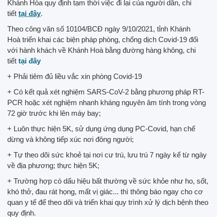
Khánh Hòa quy định tạm thời việc đi lại của người dân, chi
tiết
tại đây
.
Theo công văn số 10104/BCĐ ngày 9/10/2021, tỉnh Khánh
Hoà triển khai các biện pháp phòng, chống dịch Covid-19 đối
với hành khách về Khánh Hoà bằng đường hàng không, chi
tiết
tại đây
+ Phải tiêm đủ liều vắc xin phòng Covid-19
+ Có kết quả xét nghiệm SARS-CoV-2 bằng phương pháp RT-
PCR hoặc xét nghiệm nhanh kháng nguyên âm tính trong vòng
72 giờ trước khi lên máy bay;
+ Luôn thực hiện 5K, sử dụng ứng dụng PC-Covid, hạn chế
dừng và không tiếp xúc nơi đông người;
+ Tự theo dõi sức khoẻ tại nơi cư trú, lưu trú 7 ngày kể từ ngày
về địa phương; thực hiện 5K;
+ Trường hợp có dấu hiệu bất thường về sức khỏe như ho, sốt,
khó thở, đau rát họng, mất vị giác... thì thông báo ngay cho cơ
quan y tế để theo dõi và triển khai quy trình xử lý dịch bệnh theo
quy định.