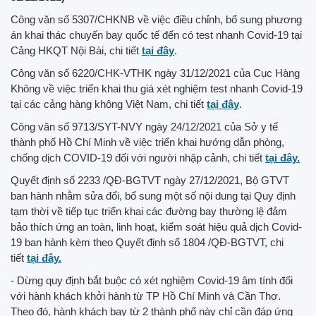
Công văn số 5307/CHKNB về việc điều chỉnh, bổ sung phương
án khai thác chuyến bay quốc tế đến có test nhanh Covid-19 tại
Cảng HKQT Nội Bài, chi tiết
tại đây
.
Công văn số 6220/CHK-VTHK ngày 31/12/2021 của Cục Hàng
Không về việc triển khai thu giá xét nghiệm test nhanh Covid-19
tại các cảng hàng không Việt Nam, chi tiết
tại đây
.
Công văn số 9713/SYT-NVY ngày 24/12/2021 của Sở y tế
thành phố Hồ Chí Minh về việc triển khai hướng dẫn phòng,
chống dịch COVID-19 đối với người nhập cảnh, chi tiết
tại đây.
Quyết định số 2233 /QĐ-BGTVT ngày 27/12/2021, Bộ GTVT
ban hành nhằm sửa đổi, bổ sung một số nội dung tại Quy định
tạm thời về tiếp tục triển khai các đường bay thường lệ đảm
bảo thích ứng an toàn, linh hoạt, kiểm soát hiệu quả dịch Covid-
19 ban hành kèm theo Quyết định số 1804 /QĐ-BGTVT, chi
tiết
tại đây.
- Dừng quy định bắt buộc có xét nghiệm Covid-19 âm tính đối
với hành khách khởi hành từ TP Hồ Chí Minh và Cần Thơ.
Theo đó, hành khách bay từ 2 thành phố này chỉ cần đáp ứng