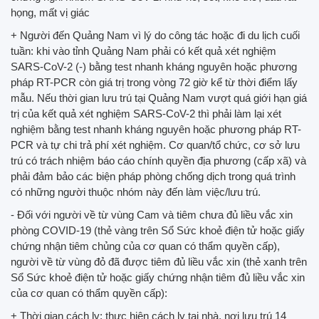
họng, mất vị giác
+ Người đến Quảng Nam vì lý do công tác hoặc đi du lịch cuối
tuần: khi vào tỉnh Quảng Nam phải có kết quả xét nghiệm
SARS-CoV-2 (-) bằng test nhanh kháng nguyên hoặc phương
pháp RT-PCR còn giá trị trong vòng 72 giờ kể từ thời điểm lấy
mẫu. Nếu thời gian lưu trú tại Quảng Nam vượt quá giới hạn giá
trị của kết quả xét nghiệm SARS-CoV-2 thì phải làm lại xét
nghiệm bằng test nhanh kháng nguyên hoặc phương pháp RT-
PCR và tự chi trả phí xét nghiệm. Cơ quan/tổ chức, cơ sở lưu
trú có trách nhiệm báo cáo chính quyền địa phương (cấp xã) và
phải đảm bảo các biện pháp phòng chống dịch trong quá trình
có những người thuộc nhóm này đến làm việc/lưu trú.
- Đối với người về từ vùng Cam và tiêm chưa đủ liều vắc xin
phòng COVID-19 (thẻ vàng trên Sổ Sức khoẻ điện tử hoặc giấy
chứng nhận tiêm chủng của cơ quan có thẩm quyền cấp),
người về từ vùng đỏ đã được tiêm đủ liều vắc xin (thẻ xanh trên
Sổ Sức khoẻ điện tử hoặc giấy chứng nhận tiêm đủ liều vắc xin
của cơ quan có thẩm quyền cấp):
+ Thời gian cách ly: thực hiện cách ly tại nhà, nơi lưu trú 14