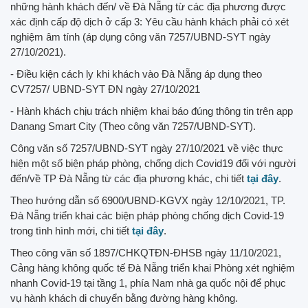
những hành khách đến/ về Đà Nẵng từ các địa phương được
xác định cấp độ dịch ở cấp 3: Yêu cầu hành khách phải có xét
nghiệm âm tính (áp dụng công văn 7257/UBND-SYT ngày
27/10/2021).
- Điều kiện cách ly khi khách vào Đà Nẵng áp dụng theo
CV7257/ UBND-SYT ĐN ngày 27/10/2021
- Hành khách chịu trách nhiệm khai báo đúng thông tin trên app
Danang Smart City (Theo công văn 7257/UBND-SYT).
Công văn số 7257/UBND-SYT ngày 27/10/2021 về việc thực
hiện một số biện pháp phòng, chống dịch Covid19 đối với người
đến/về TP Đà Nẵng từ các địa phương khác, chi tiết
tại đây
.
Theo hướng dẫn số 6900/UBND-KGVX ngày 12/10/2021, TP.
Đà Nẵng triển khai các biện pháp phòng chống dịch Covid-19
trong tình hình mới, chi tiết
tại đây
.
Theo công văn số 1897/CHKQTĐN-ĐHSB ngày 11/10/2021,
Cảng hàng không quốc tế Đà Nẵng triển khai Phòng xét nghiệm
nhanh Covid-19 tại tầng 1, phía Nam nhà ga quốc nội để phục
vụ hành khách di chuyển bằng đường hàng không.