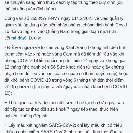
sẽ chuyển sang hình thức cách ly tập trung theo quy định (cụ
thể tại công văn đính kèm).
Công văn số 3598/SYT-NVY ngày 01/12/2021 về việc quản lý,
giám sát, áp dụng các biện pháp phòng, chống dịch bệnh Covid-
19 đối với người vào Quảng Nam trong giai đoạn mới (chi
tiết
tại đây
). Lưu ý:
- Đối với người về từ các vùng Xanh/Vàng (không tính đến tình
trạng tiêm vắc xin) hoặc vùng Cam mà đã tiêm đủ liều vắc xin
phòng COVID-19 liều cuối cùng tối thiểu 14 ngày và không quá
12 tháng (thẻ xanh trên Sổ Sức khoẻ điện tử hoặc giấy chứng
nhận tiêm đủ liều vắc xin của cơ quan có thẩm quyền cấp) hoặc
đã khỏi bệnh COVID-19 trong vòng 6 tháng tính đến thời điểm
về địa phương (có giấy ra viện/giấy xác nhận khỏi bệnh COVID-
19):
+ Thời gian cách ly: tự theo dõi sức khoẻ tại nhà 07 ngày, sau
đó tiếp tục tự theo dõi sức khoẻ 7 ngày tiếp theo, thực hiện
nghiêm Thông điệp 5K.
+ Lấy mẫu xét nghiệm SARS-CoV-2: chỉ lấy mẫu khi có triệu
chứng nghi nhiễm SARS-CoV-2: như ho, sốt, khó thở, đau rát