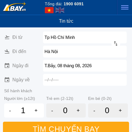
Tổng đài:
1900 6091
Tin tức
Đi từ
Tp Hồ Chí Minh
Đi đến
Hà Nội
Ngày đi
T.Bảy, 08 tháng 08, 2026
Ngày về
--/--/----
Số hành khách
Người lớn (≥12t)
Trẻ em (2-12t)
Em bé (0-2t)
-
+
-
+
-
+
TÌM CHUYẾN BAY