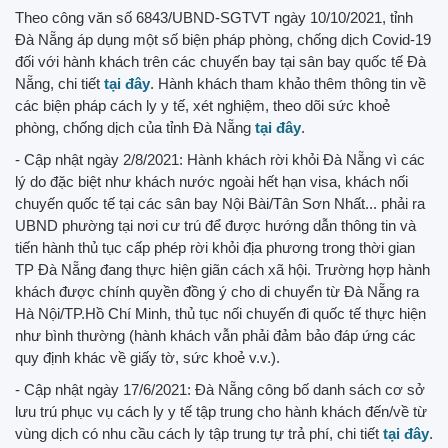
Theo công văn số 6843/UBND-SGTVT ngày 10/10/2021, tỉnh
Đà Nẵng áp dụng một số biện pháp phòng, chống dịch Covid-19
đối với hành khách trên các chuyến bay tại sân bay quốc tế Đà
Nẵng, chi tiết
tại đây
. Hành khách tham khảo thêm thông tin về
các biện pháp cách ly y tế, xét nghiệm, theo dõi sức khoẻ
phòng, chống dịch của tỉnh Đà Nẵng
tại đây
.
- Cập nhật ngày 2/8/2021: Hành khách rời khỏi Đà Nẵng vì các
lý do đặc biệt như khách nước ngoài hết hạn visa, khách nối
chuyến quốc tế tại các sân bay Nội Bài/Tân Sơn Nhất... phải ra
UBND phường tại nơi cư trú để được hướng dẫn thông tin và
tiến hành thủ tục cấp phép rời khỏi địa phương trong thời gian
TP Đà Nẵng đang thực hiện giãn cách xã hội. Trường hợp hành
khách được chính quyền đồng ý cho di chuyển từ Đà Nẵng ra
Hà Nội/TP.Hồ Chí Minh, thủ tục nối chuyến đi quốc tế thực hiện
như bình thường (hành khách vẫn phải đảm bảo đáp ứng các
quy định khác về giấy tờ, sức khoẻ v.v.).
- Cập nhật ngày 17/6/2021: Đà Nẵng công bố danh sách cơ sở
lưu trú phục vụ cách ly y tế tập trung cho hành khách đến/về từ
vùng dịch có nhu cầu cách ly tập trung tự trả phí, chi tiết
tại đây
.