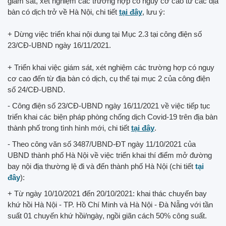
giám sát, xét nghiệm các trường hợp có nguy cơ cao từ các địa
bàn có dịch trở về Hà Nội, chi tiết
tại đây
, lưu ý:
+ Dừng việc triển khai nội dung tại Mục 2.3 tại công điện số
23/CĐ-UBND ngày 16/11/2021.
+ Triển khai việc giám sát, xét nghiệm các trường hợp có nguy
cơ cao đến từ địa bàn có dịch, cụ thể tại mục 2 của công điện
số 24/CĐ-UBND.
- Công điện số 23/CĐ-UBND ngày 16/11/2021 về việc tiếp tục
triển khai các biện pháp phòng chống dịch Covid-19 trên địa bàn
thành phố trong tình hình mới, chi tiết
tại đây
.
- Theo công văn số 3487/UBND-ĐT ngày 11/10/2021 của
UBND thành phố Hà Nội về việc triển khai thí điểm mở đường
bay nội địa thường lệ đi và đến thành phố Hà Nội (chi tiết
tại
đây
):
+ Từ ngày 10/10/2021 đến 20/10/2021: khai thác chuyến bay
khứ hồi Hà Nội - TP. Hồ Chí Minh và Hà Nội - Đà Nẵng với tần
suất 01 chuyến khứ hồi/ngày, ngồi giãn cách 50% công suất.