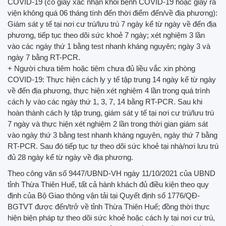
COVID-19 (có giấy xác nhận khỏi bệnh COVID-19 hoặc giấy ra
viện không quá 06 tháng tính đến thời điểm đến/về địa phương):
Giám sát y tế tại nơi cư trú/lưu trú 7 ngày kể từ ngày về đến địa
phương, tiếp tục theo dõi sức khoẻ 7 ngày; xét nghiệm 3 lần
vào các ngày thứ 1 bằng test nhanh kháng nguyên; ngày 3 và
ngày 7 bằng RT-PCR.
+ Người chưa tiêm hoặc tiêm chưa đủ liều vắc xin phòng
COVID-19: Thực hiện cách ly y tế tập trung 14 ngày kể từ ngày
về đến địa phương, thực hiện xét nghiệm 4 lần trong quá trình
cách ly vào các ngày thứ 1, 3, 7, 14 bằng RT-PCR. Sau khi
hoàn thành cách ly tập trung, giám sát y tế tại nơi cư trú/lưu trú
7 ngày và thực hiện xét nghiệm 2 lần trong thời gian giám sát
vào ngày thứ 3 bằng test nhanh kháng nguyên, ngày thứ 7 bằng
RT-PCR. Sau đó tiếp tục tự theo dõi sức khoẻ tại nhà/nơi lưu trú
đủ 28 ngày kể từ ngày về địa phương.
Theo công văn số 9447/UBND-VH ngày 11/10/2021 của UBND
tỉnh Thừa Thiên Huế, tất cả hành khách đủ điều kiện theo quy
định của Bộ Giao thông vận tải tại Quyết định số 1776/QĐ-
BGTVT được đến/trở về tỉnh Thừa Thiên Huế; đồng thời thực
hiện biện pháp tự theo dõi sức khoẻ hoặc cách ly tại nơi cư trú,