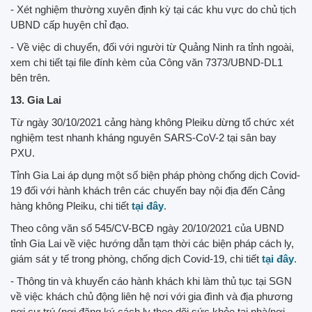
- Xét nghiệm thường xuyên định kỳ tại các khu vực do chủ tịch
UBND cấp huyện chỉ đạo.
- Về việc di chuyển, đối với người từ Quảng Ninh ra tỉnh ngoài,
xem chi tiết tại file đính kèm của Công văn 7373/UBND-DL1
bên trên.
13. Gia Lai
Từ ngày 30/10/2021 cảng hàng không Pleiku dừng tổ chức xét
nghiệm test nhanh kháng nguyên SARS-CoV-2 tại sân bay
PXU.
Tỉnh Gia Lai áp dụng một số biện pháp phòng chống dịch Covid-
19 đối với hành khách trên các chuyến bay nội địa đến Cảng
hàng không Pleiku, chi tiết
tại đây
.
Theo công văn số 545/CV-BCĐ ngày 20/10/2021 của UBND
tỉnh Gia Lai về việc hướng dẫn tạm thời các biện pháp cách ly,
giám sát y tế trong phòng, chống dịch Covid-19, chi tiết
tại đây
.
- Thông tin và khuyến cáo hành khách khi làm thủ tục tại SGN
về việc khách chủ động liên hệ nơi với gia đình và địa phương
nơi cư trú (nơi đăng ký cách ly theo dõi sức khỏe tại nhà/nơi