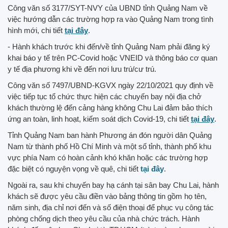
Công văn số 3177/SYT-NVY của UBND tỉnh Quảng Nam về
việc hướng dẫn các trường hợp ra vào Quảng Nam trong tình
hình mới, chi tiết
tại đây
.
- Hành khách trước khi đến/về tỉnh Quảng Nam phải đăng ký
khai báo y tế trên PC-Covid hoặc VNEID và thông báo cơ quan
y tế địa phương khi về đến nơi lưu trú/cư trú.
Công văn số
7497/UBND-KGVX ngày 22/10/2021 quy định về
việc tiếp tục tổ chức thực hiện các chuyến bay nội địa chở
khách thường lệ đến cảng hàng không Chu Lai đảm bảo thích
ứng an toàn, linh hoạt, kiếm soát dịch Covid-19, chi tiết
tại đây
.
Tỉnh Quảng Nam ban hành Phương án đón người dân Quảng
Nam từ thành phố Hồ Chí Minh và một số tỉnh, thành phố khu
vực phía Nam có hoàn cảnh khó khăn hoặc các trường hợp
đặc biệt có nguyện vọng về quê, chi tiết
tại đây
.
Ngoài ra, sau khi chuyến bay hạ cánh tại sân bay Chu Lai, hành
khách sẽ được yêu cầu điền vào bảng thông tin gồm họ tên,
năm sinh, địa chỉ nơi đến và số điện thoại để phục vụ công tác
phòng chống dịch theo yêu cầu của nhà chức trách. Hành