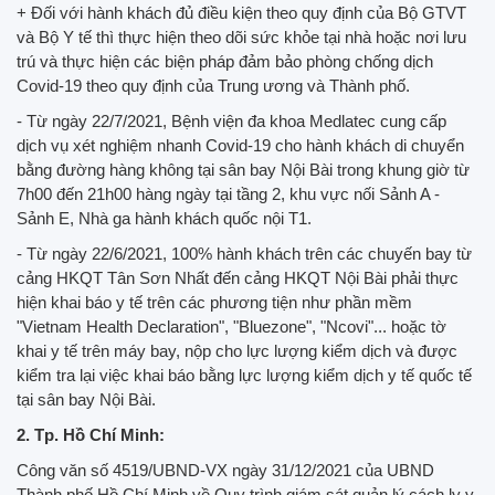
+ Đối với hành khách đủ điều kiện theo quy định của Bộ GTVT
và Bộ Y tế thì thực hiện theo dõi sức khỏe tại nhà hoặc nơi lưu
trú và thực hiện các biện pháp đảm bảo phòng chống dịch
Covid-19 theo quy định của Trung ương và Thành phố.
- Từ ngày 22/7/2021, Bệnh viện đa khoa Medlatec cung cấp
dịch vụ xét nghiệm nhanh Covid-19 cho hành khách di chuyển
bằng đường hàng không tại sân bay Nội Bài trong khung giờ từ
7h00 đến 21h00 hàng ngày tại tầng 2, khu vực nối Sảnh A -
Sảnh E, Nhà ga hành khách quốc nội T1.
- Từ ngày 22/6/2021, 100% hành khách trên các chuyến bay từ
cảng HKQT Tân Sơn Nhất đến cảng HKQT Nội Bài phải thực
hiện khai báo y tế trên các phương tiện như phần mềm
"Vietnam Health Declaration", "Bluezone", "Ncovi"... hoặc tờ
khai y tế trên máy bay, nộp cho lực lượng kiểm dịch và được
kiểm tra lại việc khai báo bằng lực lượng kiểm dịch y tế quốc tế
tại sân bay Nội Bài.
2. Tp. Hồ Chí Minh:
Công văn số 4519/UBND-VX ngày 31/12/2021 của UBND
Thành phố Hồ Chí Minh về Quy trình giám sát quản lý cách ly y