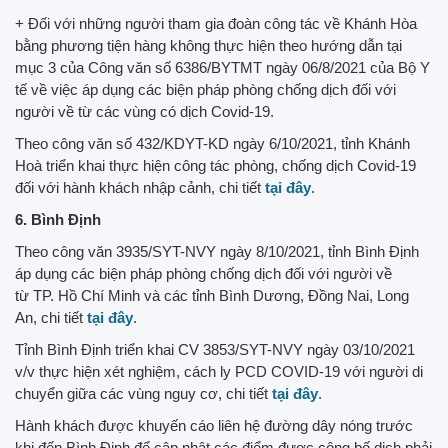
+ Đối với những người tham gia đoàn công tác về Khánh Hòa
bằng phương tiện hàng không thực hiện theo hướng dẫn tại
mục 3 của Công văn số 6386/BYTMT ngày 06/8/2021 của Bộ Y
tế về việc áp dụng các biện pháp phòng chống dịch đối với
người về từ các vùng có dịch Covid-19.
Theo công văn số 432/KDYT-KD ngày 6/10/2021, tỉnh Khánh
Hoà triển khai thực hiện công tác phòng, chống dịch Covid-19
đối với hành khách nhập cảnh, chi tiết
tại đây
.
6. Bình Định
Theo công văn 3935/SYT-NVY ngày 8/10/2021, tỉnh Bình Định
áp dụng các biện pháp phòng chống dịch đối với người về
từ TP. Hồ Chí Minh và các tỉnh Bình Dương, Đồng Nai, Long
An, chi tiết
tại đây
.
Tỉnh Bình Định triển khai CV 3853/SYT-NVY ngày 03/10/2021
v/v thực hiện xét nghiệm, cách ly PCD COVID-19 với người di
chuyển giữa các vùng nguy cơ, chi tiết
tại đây
.
Hành khách được khuyến cáo liên hệ đường dây nóng trước
khi đến Bình Định để cập nhật các điểm được công bố dịch phải