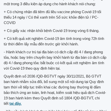
một trong 3 điều kiện áp dụng cho hành khách nói chung:
+ Có chứng nhận đã tiêm đủ liều vaccine phòng Covid-19 tối
thiểu 14 ngày / Có thẻ xanh trên Sổ sức khỏe điện tử / PC-
COVID
+ Có giấy xác nhận khỏi bệnh Covid-19 trong vòng 6 tháng.
+ Có kết quả xét nghiệm Covid-19 âm tính trong vòng 72h tính
từ thời điểm lấy mẫu đến trước giờ khởi hành.
- Hành khách cư trú tại địa bàn có dịch cấp độ 4 / đang phong
tỏa, hoặc bay trên chuyến bay khởi hành từ địa bàn có dịch cấp
độ 4 / đang phong tỏa: bắt buộc có kết quả xét nghiệm âm tính
với Covid-19 theo quy định hiện tại.
Quyết định số
2036 /QĐ-BGTVT ngày 30/11/2021, Bộ GTVT
ban hành nhằm sửa đổi, bổ sung một số nội dung tại Quy định
tạm thời về tiếp tục triển khai các đường bay thường lệ đảm
bảo thích ứng an toàn, linh hoạt, kiểm soát hiệu quả dịch Covid-
19 ban hành kèm theo Quyết định số 1804 /QĐ-BGTVT, chi
tiết
tại đây.