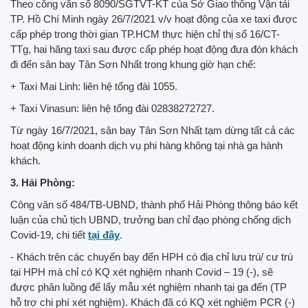
Theo công văn số 8090/SGTVT-KT của Sở Giao thông Vận tải
TP. Hồ Chí Minh ngày 26/7/2021 v/v hoạt động của xe taxi được
cấp phép trong thời gian TP.HCM thực hiện chỉ thị số 16/CT-
TTg, hai hãng taxi sau được cấp phép hoạt động đưa đón khách
đi đến sân bay Tân Sơn Nhất trong khung giờ hạn chế:
+ Taxi Mai Linh: liên hệ tổng đài 1055.
+ Taxi Vinasun: liên hệ tổng đài 02838272727.
Từ ngày 16/7/2021, sân bay Tân Sơn Nhất tạm dừng tất cả các
hoạt động kinh doanh dịch vụ phi hàng không tại nhà ga hành
khách.
3. Hải Phòng:
Công văn số 484/TB-UBND, thành phố Hải Phòng thông báo kết
luận của chủ tịch UBND, trưởng ban chỉ đạo phòng chống dịch
Covid-19, chi tiết
tại đây
.
- Khách trên các chuyến bay đến HPH có địa chỉ lưu trú/ cư trú
tại HPH mà chỉ có KQ xét nghiệm nhanh Covid – 19 (-), sẽ
được phân luồng để lấy mẫu xét nghiệm nhanh tại ga đến (TP
hỗ trợ chi phí xét nghiệm). Khách đã có KQ xét nghiệm PCR (-)