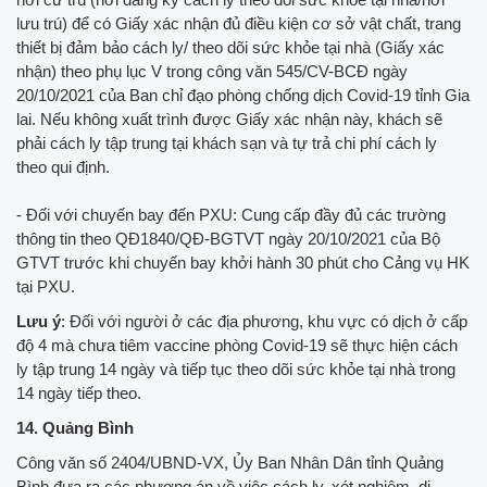
lưu trú) để có Giấy xác nhận đủ điều kiện cơ sở vật chất, trang
thiết bị đảm bảo cách ly/ theo dõi sức khỏe tại nhà (Giấy xác
nhận) theo phụ lục V trong công văn 545/CV-BCĐ ngày
20/10/2021 của Ban chỉ đạo phòng chống dịch Covid-19 tỉnh Gia
lai. Nếu không xuất trình được Giấy xác nhận này, khách sẽ
phải cách ly tập trung tại khách sạn và tự trả chi phí cách ly
theo qui định.
- Đối với chuyến bay đến PXU: Cung cấp đầy đủ các trường
thông tin theo QĐ1840/QĐ-BGTVT ngày 20/10/2021 của Bộ
GTVT trước khi chuyến bay khởi hành 30 phút cho Cảng vụ HK
tại PXU.
Lưu ý
: Đối với người ở các địa phương, khu vực có dịch ở cấp
độ 4 mà chưa tiêm vaccine phòng Covid-19 sẽ thực hiện cách
ly tập trung 14 ngày và tiếp tục theo dõi sức khỏe tại nhà trong
14 ngày tiếp theo.
14. Quảng Bình
Công văn số 2404/UBND-VX, Ủy Ban Nhân Dân tỉnh Quảng
Bình đưa ra các phương án về việc cách ly, xét nghiệm, di