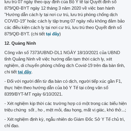
lưu trú 07 ngày theo quy định của Bộ Y tế tại Quyết định số
879/QĐ-BYT ngày 12 tháng 3 năm 2020 về việc ban hành
"Hướng dẫn cách ly tại nơi cư trú, lưu trú phòng chống dịch
COVID-19" hoặc cách ly tập trung 07 ngày nếu không đảm bảo
các điều kiện cách ly tại nơi cư trú, lưu trú theo Quyết định số
879/QĐ-BYT. (chi tiết
tại đây
)
12. Quảng Ninh
Công văn số 7373/UBND-DL1 NGÀY 18/10/2021 của UBND
tỉnh Quảng Ninh về việc hướng dẫn tạm thời cách ly, xét
nghiệm, di chuyển phòng chống dịch Covid-19 trên địa bàn tỉnh,
chi tiết
tại đây
.
- Đối với người đến từ địa bàn có dịch, người tiếp xúc gần F1,
thực hiện theo hướng dẫn của bộ Y Tế tại công văn số
8399/BYT-MT ngày 6/10/2021.
- Xét nghiệm kịp thời các trường hợp có một trong các biểu hiện
triệu chứng sốt , ho , mệt mỏi, đau họng, mất vị giác, khó thở...;
- Xét nghiệm định kỳ, ngẫu nhiên do Giám Đốc Sở Y Tế chủ trì,
chỉ đạo.