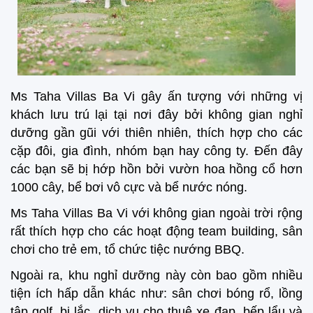
Ms Taha Villas Ba Vi gây ấn tượng với những vị
khách lưu trú lại tại nơi đây bởi không gian nghỉ
dưỡng gần gũi với thiên nhiên, thích hợp cho các
cặp đôi, gia đình, nhóm bạn hay công ty. Đến đây
các bạn sẽ bị hớp hồn bởi vườn hoa hồng cổ hơn
1000 cây, bể bơi vô cực và bể nước nóng.
Ms Taha Villas Ba Vi với không gian ngoài trời rộng
rất thích hợp cho các hoạt động team building, sân
chơi cho trẻ em, tổ chức tiệc nướng BBQ.
Ngoài ra, khu nghỉ dưỡng này còn bao gồm nhiều
tiện ích hấp dẫn khác như: sân chơi bóng rổ, lồng
tập golf, bi lắc, dịch vụ cho thuê xe đạp, bếp lẩu và