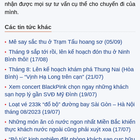
nhận được mọi sự tư vấn cụ thể cho chuyến đi của
mình.
Các tin tức khác
Mê say sắc thu ở Trạm Tấu hoang sơ
(05/09)
Tháng 9 sắp tới rồi, lên kế hoạch đón thu ở Ninh
Bình thôi!
(17/08)
Tháng 8: Lên kế hoạch khám phá Thung Nai (Hòa
Bình) – “Vịnh Hạ Long trên cạn”
(21/07)
Xem concert BlackPink chọn ngay những khách
sạn hợp lý gần SVĐ Mỹ Đình
(19/07)
Loạt vé 233k “đổ bộ” đường bay Sài Gòn – Hà Nội
tháng 08/2023
(19/07)
Những món ăn có nước ngon nhất Miền Bắc khiến
thực khách nước ngoài cũng phải xuýt xoa
(17/07)
“Bỏ túi” kinh nghiệm đặt phòng khách sạn cực hữu