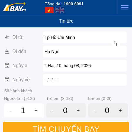
Tổng đài:
1900 6091
Tin tức
Đi từ
Tp Hồ Chí Minh
Đi đến
Hà Nội
Ngày đi
T.Hai, 10 tháng 08, 2026
Ngày về
--/--/----
Số hành khách
Người lớn (≥12t)
Trẻ em (2-12t)
Em bé (0-2t)
-
+
-
+
-
+
TÌM CHUYẾN BAY