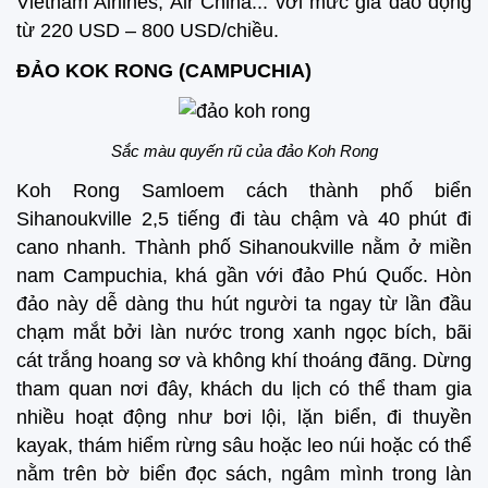
Vietnam Airlines, Air China... với mức giá dao động
từ 220 USD – 800 USD/chiều.
ĐẢO KOK RONG (CAMPUCHIA)
Sắc màu quyến rũ của đảo Koh Rong
Koh Rong Samloem cách thành phố biển
Sihanoukville 2,5 tiếng đi tàu chậm và 40 phút đi
cano nhanh. Thành phố Sihanoukville nằm ở miền
nam Campuchia, khá gần với đảo Phú Quốc. Hòn
đảo này dễ dàng thu hút người ta ngay từ lần đầu
chạm mắt bởi làn nước trong xanh ngọc bích, bãi
cát trắng hoang sơ và không khí thoáng đãng. Dừng
tham quan nơi đây, khách du lịch có thể tham gia
nhiều hoạt động như bơi lội, lặn biển, đi thuyền
kayak, thám hiểm rừng sâu hoặc leo núi hoặc có thể
nằm trên bờ biển đọc sách, ngâm mình trong làn