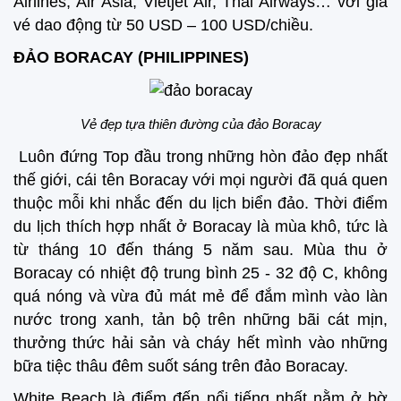
Airlines, Air Asia, Vietjet Air, Thai Airways… với giá
vé dao động từ 50 USD – 100 USD/chiều.
ĐẢO BORACAY (PHILIPPINES)
Vẻ đẹp tựa thiên đường của đảo Boracay
Luôn đứng Top đầu trong những hòn đảo đẹp nhất
thế giới, cái tên Boracay với mọi người đã quá quen
thuộc mỗi khi nhắc đến du lịch biển đảo. Thời điểm
du lịch thích hợp nhất ở Boracay là mùa khô, tức là
từ tháng 10 đến tháng 5 năm sau. Mùa thu ở
Boracay có nhiệt độ trung bình 25 - 32 độ C, không
quá nóng và vừa đủ mát mẻ để đắm mình vào làn
nước trong xanh, tản bộ trên những bãi cát mịn,
thưởng thức hải sản và cháy hết mình vào những
bữa tiệc thâu đêm suốt sáng trên đảo Boracay.
White Beach là điểm đến nổi tiếng nhất nằm ở bờ