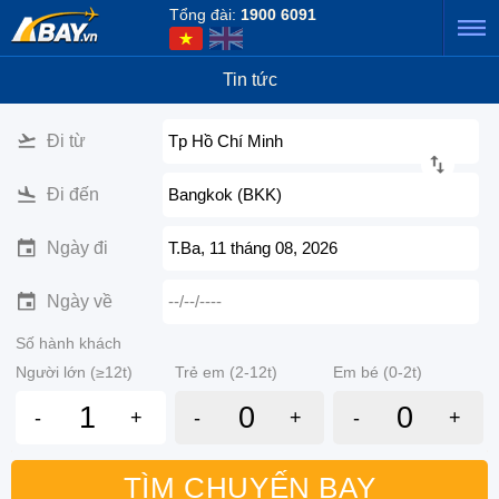
Tổng đài:
1900 6091
Tin tức
Đi từ
Tp Hồ Chí Minh
Đi đến
Bangkok (BKK)
Ngày đi
T.Ba, 11 tháng 08, 2026
Ngày về
--/--/----
Số hành khách
Người lớn (≥12t)
Trẻ em (2-12t)
Em bé (0-2t)
-
+
-
+
-
+
TÌM CHUYẾN BAY