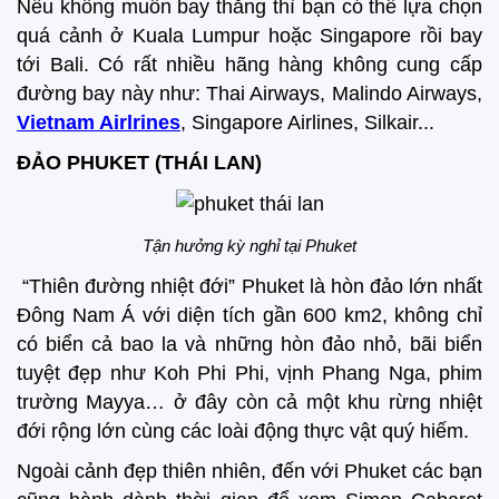
Nếu không muốn bay thẳng thì bạn có thể lựa chọn
quá cảnh ở Kuala Lumpur hoặc Singapore rồi bay
tới Bali. Có rất nhiều hãng hàng không cung cấp
đường bay này như: Thai Airways, Malindo Airways,
Vietnam Airlrines
, Singapore Airlines, Silkair...
ĐẢO PHUKET (THÁI LAN)
Tận hưởng kỳ nghỉ tại Phuket
“Thiên đường nhiệt đới” Phuket là hòn đảo lớn nhất
Đông Nam Á với diện tích gần 600 km2, không chỉ
có biển cả bao la và những hòn đảo nhỏ, bãi biển
tuyệt đẹp như Koh Phi Phi, vịnh Phang Nga, phim
trường Mayya… ở đây còn cả một khu rừng nhiệt
đới rộng lớn cùng các loài động thực vật quý hiếm.
Ngoài cảnh đẹp thiên nhiên, đến với Phuket các bạn