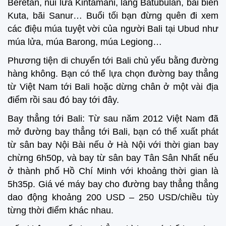
Beretan, núi lửa Kintamani, làng Batubulan, bãi biển
Kuta, bãi Sanur… Buổi tối bạn đừng quên đi xem
các điệu múa tuyệt vời của người Bali tại Ubud như
múa lửa, múa Barong, múa Legiong…
Phương tiện di chuyển tới Bali chủ yếu bằng đường
hàng không. Bạn có thể lựa chọn đường bay thẳng
từ Việt Nam tới Bali hoặc dừng chân ở một vài địa
điểm rồi sau đó bay tới đây.
Bay thẳng tới Bali: Từ sau năm 2012 Việt Nam đã
mở đường bay thẳng tới Bali, bạn có thể xuất phát
từ sân bay Nội Bài nếu ở Hà Nội với thời gian bay
chừng 6h50p, và bay từ sân bay Tân Sân Nhất nếu
ở thành phố Hồ Chí Minh với khoảng thời gian là
5h35p. Giá vé máy bay cho đường bay thẳng thẳng
dao động khoảng 200 USD – 250 USD/chiều tùy
từng thời điểm khác nhau.