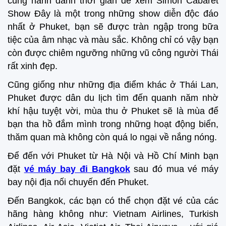
cũng hành dành thời gian để xem Simon Cabaret
Show Đây là một trong những show diễn độc đáo
nhất ở Phuket, bạn sẽ được tràn ngập trong bữa
tiệc của âm nhạc và màu sắc. Không chỉ có vậy bạn
còn được chiêm ngưỡng những vũ công người Thái
rất xinh đẹp.
Cũng giống như những địa điểm khác ở Thái Lan,
Phuket được dân du lịch tìm đến quanh năm nhờ
khí hậu tuyệt vời, mùa thu ở Phuket sẽ là mùa để
bạn tha hồ đắm mình trong những hoạt động biển,
thăm quan mà không còn quá lo ngại về nắng nóng.
Để đến với Phuket từ Hà Nội và Hồ Chí Minh bạn
đặt
vé máy bay đi Bangkok
sau đó mua vé máy
bay nội địa nối chuyến đến Phuket.
Đến Bangkok, các bạn có thể chọn đặt vé của các
hãng hàng không như: Vietnam Airlines, Turkish