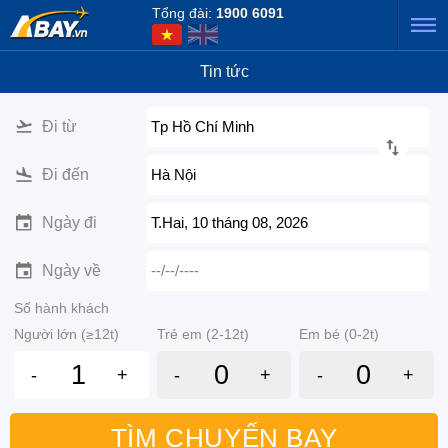
Tổng đài:
1900 6091
Tin tức
Đi từ
Tp Hồ Chí Minh
Đi đến
Hà Nội
Ngày đi
T.Hai, 10 tháng 08, 2026
Ngày về
--/--/----
Số hành khách
Người lớn (≥12t)
Trẻ em (2-12t)
Em bé (0-2t)
-
+
-
+
-
+
TÌM CHUYẾN BAY