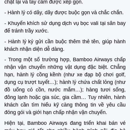
chặt lại và tay cầm được xếp gọn.
- Hành lý có dây, dây được buộc gọn và chắc chắn.
- Khuyến khích sử dụng dịch vụ bọc vali tại sân bay
để tránh trầy xước.
- Hành lý ký gửi cần buộc thêm thẻ tên, giúp hành
khách nhận diện dễ dàng.
- Trong một số trường hợp, Bamboo Airways chấp
nhận vận chuyển những vật dụng đặc biệt. Chẳng
hạn, hành lý cồng kềnh (như xe đạp bộ chơi golf,
dụng cụ trượt tuyết…); hành lý chứa chất lỏng (như
đồ uống có cồn, nước mắm…); hàng tươi sống,
đông lạnh hoặc gia súc, gia cầm… Tuy nhiên, hành
khách cần tìm hiểu kỹ càng thông tin về yêu cầu
đóng gói và giới hạn chấp nhận vận chuyển.
Hiện tại, Bamboo Airways đang triển khai bán vé