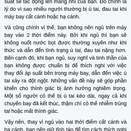
suất sẽ tác động lên màng nhĩ của bạn. Đó chính là
lý do vì sao nhiều người thường bị ù tai, đau tai khi
máy bay cất cánh hoặc hạ cánh.
Và cũng chính vì thế, bạn không nên ngủ trên máy
bay vào 2 thời điểm này. Bởi khi ngủ thì bạn sẽ
không nuốt nước bọt được thường xuyên như khi
thức và dẫn đến tình trạng ù tai, đau tai nặng hơn.
Bên cạnh đó, khi bạn ngủ, suy nghĩ và tinh thần của
bạn không được chuẩn bị để thích nghi với việc
thay đổi áp suất bên trong máy bay, dẫn đến việc ù
tai xảy ra đột ngột. Những vấn đề này sẽ góp phần
khiến cho thính giác bị ảnh hưởng nghiêm trọng.
Một số người có thể bị ù tai kéo dài, ngay cả khi
chuyến bay đã kết thúc, thậm chí có thể nhiễm trùng
tai hoặc mất thính giác.
Vậy nên, thay vì ngủ vào hai thời điểm cất cánh và
hạ cánh, bạn nên giữ tỉnh táo để tìm cách thích nghi