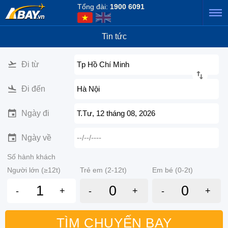
Tổng đài:
1900 6091
Tin tức
Đi từ
Tp Hồ Chí Minh
Đi đến
Hà Nội
Ngày đi
T.Tư, 12 tháng 08, 2026
Ngày về
--/--/----
Số hành khách
Người lớn (≥12t)
Trẻ em (2-12t)
Em bé (0-2t)
-
+
-
+
-
+
TÌM CHUYẾN BAY