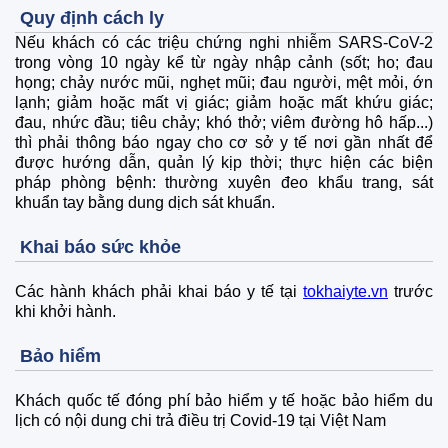
Quy định cách ly
Nếu khách có các triệu chứng nghi nhiễm SARS-CoV-2
trong vòng 10 ngày kể từ ngày nhập cảnh (sốt; ho; đau
họng; chảy nước mũi, nghẹt mũi; đau người, mệt mỏi, ớn
lạnh; giảm hoặc mất vị giác; giảm hoặc mất khứu giác;
đau, nhức đầu; tiêu chảy; khó thở; viêm đường hô hấp...)
thì phải thông báo ngay cho cơ sở y tế nơi gần nhất để
được hướng dẫn, quản lý kịp thời; thực hiện các biện
pháp phòng bệnh: thường xuyên đeo khẩu trang, sát
khuẩn tay bằng dung dịch sát khuẩn.
Khai báo sức khỏe
Các hành khách phải khai báo y tế tại
tokhaiyte.vn
trước
khi khởi hành.
Bảo hiểm
Khách quốc tế đóng phí bảo hiểm y tế hoặc bảo hiểm du
lịch có nội dung chi trả điều trị Covid-19 tại Việt Nam