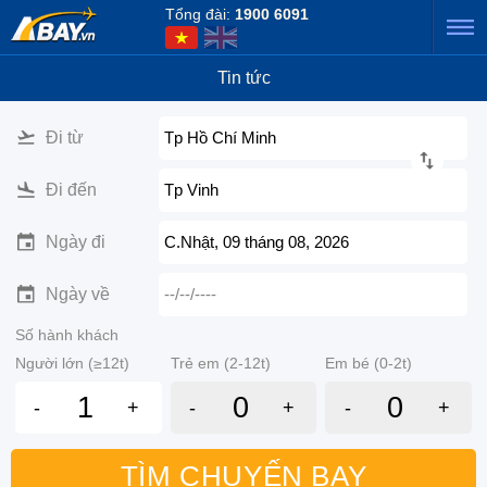
Tổng đài:
1900 6091
Tin tức
Đi từ
Tp Hồ Chí Minh
Đi đến
Tp Vinh
Ngày đi
C.Nhật, 09 tháng 08, 2026
Ngày về
--/--/----
Số hành khách
Người lớn (≥12t)
Trẻ em (2-12t)
Em bé (0-2t)
-
+
-
+
-
+
TÌM CHUYẾN BAY