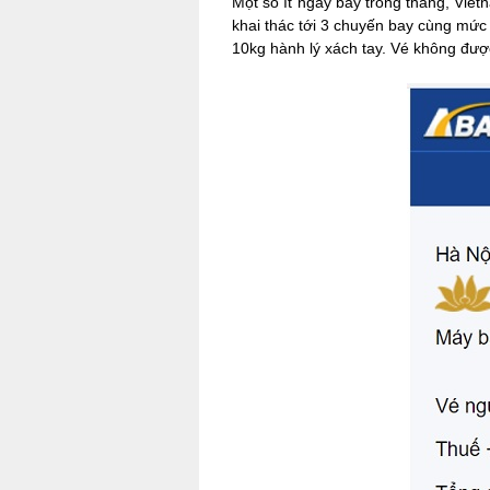
Một số ít ngày bay trong tháng, Vie
khai thác tới 3 chuyến bay cùng mức
10kg hành lý xách tay. Vé không đượ