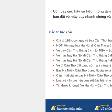
Còn bây giờ, hãy sở hữu những tấm v
bạn đặt vé máy bay nhanh chóng và 
Các tin tức khác
Chỉ từ 199k, có ngay vé bay Cần Thơ th
HOT! Vé máy bay Hà Nội đi Cần Thơ giữa
Vé bay Cần Thơ tháng 5 chỉ từ 409k – B
Vé máy bay Hà Nội đi Cần Thơ tháng 5 đa
Vé máy bay Hà Nội đi Cần Thơ tháng 4 đ
Vé đi Cần Thơ đặt càng sớm giá càng rẻ
Bay Hà Nội – Cần Thơ tháng 8, giá vé l
Cập nhật giá vé bay Hà Nội – Cần Thơ cùn
Loạt vé 49k tạo nên cơn sốt đặc biệt ch
Tin được không? Vé Hà Nội – Cần Thơ ba
Bạn còn thắc mắc
Về chún