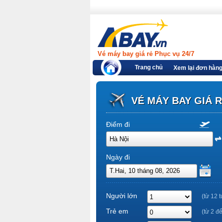
Vé máy bay giá rẻ Phục vụ 24/7
Trang chủ
Xem lại đơn hàn
VÉ MÁY BAY GIÁ 
Điểm đi
Ngày đi
Người lớn
(từ 12 t
Trẻ em
(từ 2 đ