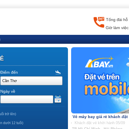
Tổng đài hỗ 
Giờ làm việc
g
RẺ
Điểm đến
Ngày về
uổi trở lên)
Vé máy bay giá rẻ khách đặt
ến dưới 12 tuổi)
TP Hồ Chí Minh - Nha Trang