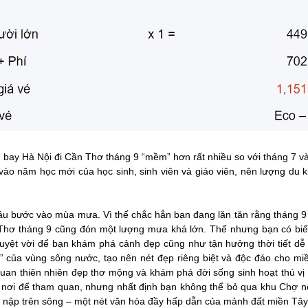
y bay Hà Nội đi Cần Thơ tháng 9 “mềm” hơn rất nhiều so với tháng 7 và
 vào năm học mới của học sinh, sinh viên và giáo viên, nên lượng du k
u bước vào mùa mưa. Vì thế chắc hẳn bạn đang lăn tăn rằng tháng 9 có
Thơ tháng 9 cũng đón một lượng mưa khá lớn. Thế nhưng bạn có biế
tuyệt vời để bạn khám phá cảnh đẹp cũng như tận hưởng thời tiết dễ
 của vùng sông nước, tạo nên nét đẹp riêng biệt và độc đáo cho mi
uan thiên nhiên đẹp thơ mộng và khám phá đời sống sinh hoạt thú v
 nơi để tham quan, nhưng nhất định bạn không thể bỏ qua khu Chợ nổ
p nập trên sông – một nét văn hóa đầy hấp dẫn của mảnh đất miền Tâ