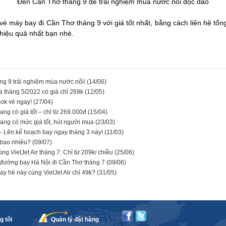
Đến Cần Thơ tháng 9 để trải nghiệm mùa nước nổi độc đáo
é máy bay đi Cần Thơ tháng 9 với giá tốt nhất, bằng cách liên hệ tổn
hiệu quả nhất bạn nhé.
áng 9 trải nghiệm mùa nước nổi!
(14/06)
 tháng 5/2022 có giá chỉ 269k
(12/05)
ook vé ngay!
(27/04)
ng có giá tốt – chỉ từ 269.000đ
(15/04)
ang có mức giá tốt, hút người mua
(23/03)
 - Lên kế hoạch bay ngay tháng 3 này!
(11/03)
à bao nhiêu?
(09/07)
g VietJet Air tháng 7: Chỉ từ 209k/ chiều
(25/06)
o đường bay Hà Nội đi Cần Thơ tháng 7
(09/06)
y hè này cùng VietJet Air chỉ 49k?
(31/05)
g tôi
Quản lý đặt hàng