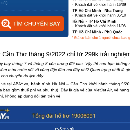
 tuổi)
Hà Nội - TP Hồ Chí Minh
TP Hồ Chí Minh - Phú Quốc
Hà Nội - Đà Nẵng
* Giá cơ bản cho 1 người chưa bao 
TP Hồ Chí Minh - Hải Phòng
 Cần Thơ tháng 9/2022 chỉ từ 299k trải nghiệ
y bay tháng 7 và tháng 8 còn tương đối cao. Vậy thì sao bạn không 
hiệm mùa nước nổi vô cùng độc đáo nơi đây nhỉ? Quan trọng nhất là gi
í cho chuyến du lịch đấy.
á vé tại ABAY.vn, hành trình Hà Nội – Cần Thơ khởi hành tháng 9/20
 bao gồm thuế phí và phụ thu). Đây là giá vé của VietJet Air, vé hạng
hí, không áp dụng đổi tên trên vé.