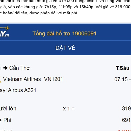
tnam Airlines mở bán mức giá vé 319.000 đồng/ chiều. Và cũng vào cá
 giá, vào các khung giờ: 7h15p, 11h05p và 15h40p. Với giá vé 319.000 
c hoàn/ đổi tên, được phép đổi vé mất phí.