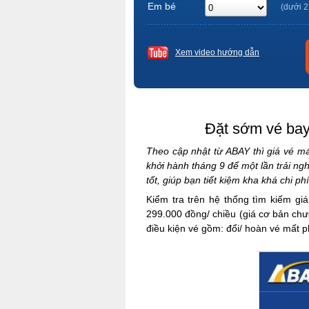
Em bé
(dưới 2
Xem video hướng dẫn
Đặt sớm vé bay
Theo cập nhật từ ABAY thì giá vé má
khởi hành tháng 9 để một lần trải ng
tốt, giúp bạn tiết kiệm kha khá chi ph
Kiểm tra trên hệ thống tìm kiếm gi
299.000 đồng/ chiều (giá cơ bản chưa
điều kiện vé gồm: đổi/ hoàn vé mất p