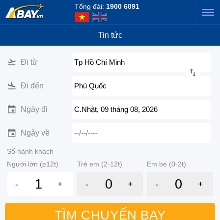
Tổng đài:
1900 6091
Tin tức
Đi từ
Tp Hồ Chí Minh
Đi đến
Phú Quốc
Ngày đi
C.Nhật, 09 tháng 08, 2026
Ngày về
--/--/----
Số hành khách
Người lớn (≥12t)
Trẻ em (2-12t)
Em bé (0-2t)
-
+
-
+
-
+
TÌM CHUYẾN BAY