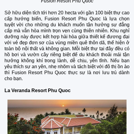
Fusion Resort Phu Quoc
Sở hữu diện tích tới hơn 20 hecta với gần 100 biệt thự cao
cấp hướng biển, Fusion Resort Phu Quoc là lựa chọn
tuyệt vời cho những du khách muốn tận hưởng sự đẳng
cấp mà vẫn hòa mình trọn vẹn cùng thiên nhiên. Khu nghỉ
dưỡng này được kết hợp hài hòa giữa thiết kế đương đại
với vẻ đẹp đơn sơ của vùng miền quê thôn dã, thể hiện ở
toàn bộ nội thất và không gian. Mỗi biệt thự tại đây đều có
hồ bơi và vườn cây riêng biệt để du khách thoải mái tận
hưởng không khí trong lành, dễ chịu, yên tĩnh. Nếu bạn
yêu thích sự an yên, nhẹ nhõm và tách biệt với đô thị ồn ào
thì Fusion Resort Phu Quoc thực sự là nơi lưu trú dành
cho bạn.
La Veranda Resort Phu Quoc