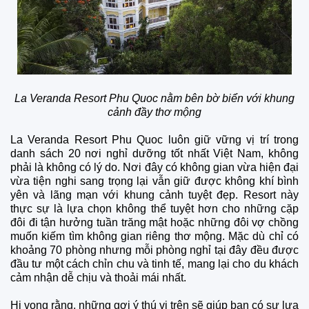
La Veranda Resort Phu Quoc nằm bên bờ biển với khung
cảnh đầy thơ mộng
La Veranda Resort Phu Quoc luôn giữ vững vị trí trong
danh sách 20 nơi nghỉ dưỡng tốt nhất Việt Nam, không
phải là không có lý do. Nơi đây có không gian vừa hiện đại
vừa tiện nghi sang trọng lại vẫn giữ được không khí bình
yên và lãng mạn với khung cảnh tuyệt đẹp. Resort này
thực sự là lựa chọn không thể tuyệt hơn cho những cặp
đôi đi tận hưởng tuần trăng mật hoặc những đôi vợ chồng
muốn kiếm tìm không gian riêng thơ mộng. Mặc dù chỉ có
khoảng 70 phòng nhưng mỗi phòng nghỉ tại đây đều được
đầu tư một cách chỉn chu và tinh tế, mang lại cho du khách
cảm nhận dễ chịu và thoải mái nhất.
Hi vọng rằng, những gợi ý thú vị trên sẽ giúp bạn có sự lựa