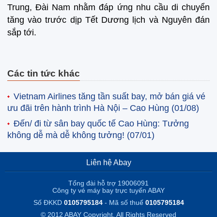
Trung, Đài Nam nhằm đáp ứng nhu cầu di chuyển
tăng vào trước dịp Tết Dương lịch và Nguyên đán
sắp tới.
Các tin tức khác
Vietnam Airlines tăng tần suất bay, mở bán giá vé
ưu đãi trên hành trình Hà Nội – Cao Hùng
(01/08)
Đến/ đi từ sân bay quốc tế Cao Hùng: Tưởng
không dễ mà dễ không tưởng!
(07/01)
Liên hệ Abay
Tổng đài hỗ trợ 19006091
Công ty vé máy bay trực tuyến ABAY
Số ĐKKD
0105795184
- Mã số thuế
0105795184
© 2012 ABAY Copyright. All Rights Reserved