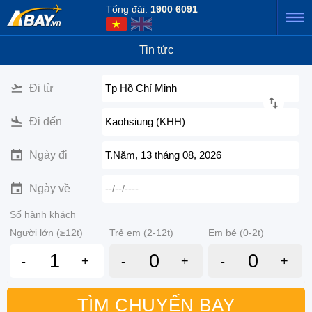
Tổng đài:
1900 6091
Tin tức
Đi từ
Tp Hồ Chí Minh
Đi đến
Kaohsiung (KHH)
Ngày đi
T.Năm, 13 tháng 08, 2026
Ngày về
--/--/----
Số hành khách
Người lớn (≥12t)
Trẻ em (2-12t)
Em bé (0-2t)
-
+
-
+
-
+
TÌM CHUYẾN BAY