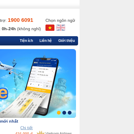
1900 6091
trợ:
Chọn ngôn ngữ
:
0h-24h
(không nghỉ)
Tiện ích
Liên hệ
Giới thiệu
 mới nhất
Chi tiết
90,000 đ
VietjetAir