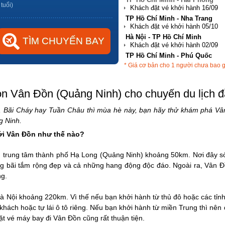
 tuổi)
Hà Nội - TP Hồ Chí Minh
TP Hồ Chí Minh - Phú Quốc
Hà Nội - Đà Nẵng
* Giá cơ bản cho 1 người chưa bao 
TP Hồ Chí Minh - Hải Phòng
ọn Vân Đồn (Quảng Ninh) cho chuyến du lịch đ
, Bãi Cháy hay Tuần Châu thì mùa hè này, bạn hãy thử khám phá Vâ
g Ninh.
ới Vân Đồn như thế nào?
 trung tâm thành phố Hạ Long (Quảng Ninh) khoảng 50km. Nơi đây s
g bãi tắm rộng đẹp và cả những hang động độc đáo. Ngoài ra, Vân Đồ
ng.
 Nội khoảng 220km. Vì thế nếu bạn khởi hành từ thủ đô hoặc các tỉn
hách hoặc tự lái ô tô riêng. Nếu bạn khởi hành từ miền Trung thì nên 
t vé máy bay đi Vân Đồn cũng rất thuận tiện.