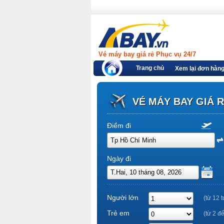
Vé máy bay giá rẻ Phục vụ 24/7
Trang chủ
Xem lại đơn hàn
VÉ MÁY BAY GIÁ 
Điểm đi
Ngày đi
Người lớn
(từ 12 t
Trẻ em
(từ 2 đ