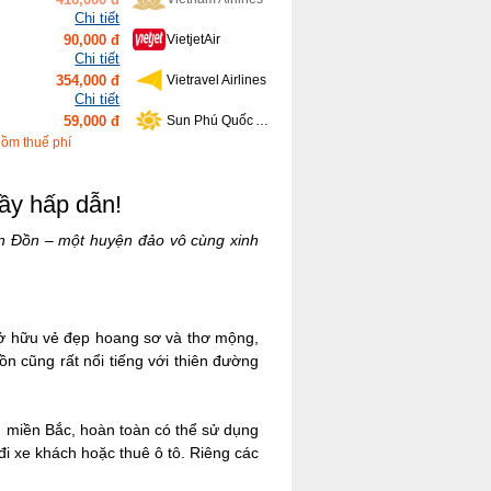
Chi tiết
354,000 đ
Vietravel Airlines
Chi tiết
59,000 đ
Sun Phú Quốc Airways
Chi tiết
639,000 đ
Bamboo Airways
Chi tiết
gồm thuế phí
416,000 đ
Vietnam Airlines
ầy hấp dẫn!
n Đồn – một huyện đảo vô cùng xinh
ở hữu vẻ đẹp hoang sơ và thơ mộng,
n cũng rất nổi tiếng với thiên đường
h miền Bắc, hoàn toàn có thể sử dụng
đi xe khách hoặc thuê ô tô. Riêng các