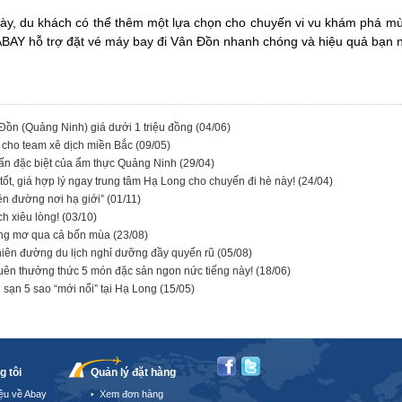
 này, du khách có thể thêm một lựa chọn cho chuyến vi vu khám phá 
BAY hỗ trợ đặt vé máy bay đi Vân Đồn nhanh chóng và hiệu quả bạn 
ồn (Quảng Ninh) giá dưới 1 triệu đồng
(04/06)
 cho team xê dịch miền Bắc
(09/05)
ấn đặc biệt của ẩm thực Quảng Ninh
(29/04)
ốt, giá hợp lý ngay trung tâm Hạ Long cho chuyến đi hè này!
(24/04)
iên đường nơi hạ giới”
(01/11)
ch xiêu lòng!
(03/10)
ộng mơ qua cả bốn mùa
(23/08)
iên đường du lịch nghỉ dưỡng đầy quyến rũ
(05/08)
uên thưởng thức 5 món đặc sản ngon nức tiếng này!
(18/06)
sạn 5 sao “mới nổi” tại Hạ Long
(15/05)
g tôi
Quản lý đặt hàng
iệu về Abay
Xem đơn hàng