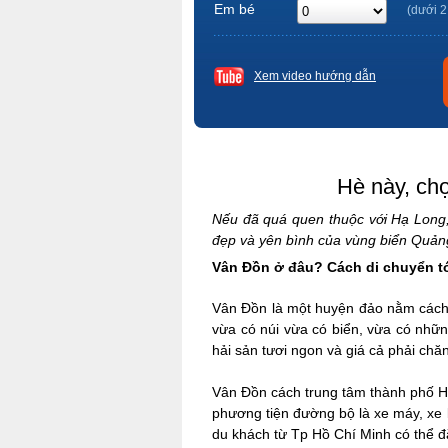
Em bé
(dưới 2
Xem video hướng dẫn
Hè này, ch
Nếu đã quá quen thuộc với Hạ Long
đẹp và yên bình của vùng biển Quản
Vân Đồn ở đâu? Cách di chuyển t
Vân Đồn là một huyện đảo nằm cách
vừa có núi vừa có biển, vừa có nhữn
hải sản tươi ngon và giá cả phải chă
Vân Đồn cách trung tâm thành phố Hà
phương tiện đường bộ là xe máy, xe k
du khách từ Tp Hồ Chí Minh có thể đặ