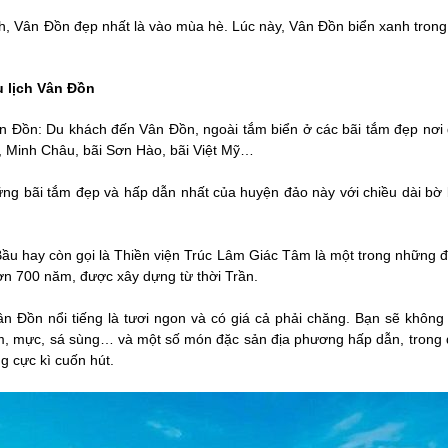
h, Vân Đồn đẹp nhất là vào mùa hè. Lúc này, Vân Đồn biển xanh trong
.
u lịch Vân Đồn
Đồn: Du khách đến Vân Đồn, ngoài tắm biển ở các bãi tắm đẹp nơi đ
, Minh Châu, bãi Sơn Hào, bãi Việt Mỹ…
ững bãi tắm đẹp và hấp dẫn nhất của huyện đảo này với chiều dài bờ 
u hay còn gọi là Thiền viện Trúc Lâm Giác Tâm là một trong những điể
ơn 700 năm, được xây dựng từ thời Trần.
n Đồn nổi tiếng là tươi ngon và có giá cả phải chăng. Bạn sẽ khôn
ôm, mực, sá sùng… và một số món đặc sản địa phương hấp dẫn, trong 
g cực kì cuốn hút.