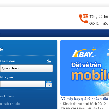
Tổng đài hỗ 
Giờ làm việc
g
RẺ
Điểm đến
Ngày về
uổi trở lên)
Vé máy bay giá rẻ khách đặt
ến dưới 12 tuổi)
TP Hồ Chí Minh - Nha Trang