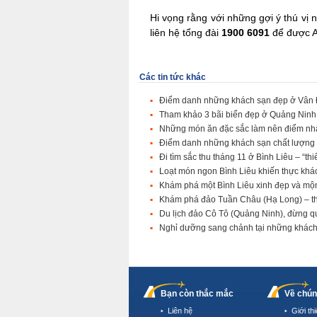
Hi vọng rằng với những gợi ý thú vị
liên hệ tổng đài
1900 6091
để được A
Các tin tức khác
Điểm danh những khách sạn đẹp ở Vân Đ
Tham khảo 3 bãi biển đẹp ở Quảng Ninh
Những món ăn đặc sắc làm nên điểm nh
Điểm danh những khách sạn chất lượng t
Đi tìm sắc thu tháng 11 ở Bình Liêu – “th
Loạt món ngon Bình Liêu khiến thực khá
Khám phá một Bình Liêu xinh đẹp và m
Khám phá đảo Tuần Châu (Hạ Long) – th
Du lịch đảo Cô Tô (Quảng Ninh), đừng q
Nghỉ dưỡng sang chảnh tại những khách 
Bạn còn thắc mắc
Về chún
Liên hệ
Giới th