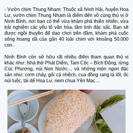
- Vườn chim Thung Nham: Thuộc xã Ninh Hải, huyện Hoa
Lư, vườn chim Thung Nham là điểm đến vô cùng thú vị ở
Ninh Bình, nơi bạn có thể vừa khám phá thiên nhiên, vừa
trải nghiệm các yếu tố văn hóa, tâm linh đặc sắc. Bạn sẽ
được ngồi thuyền để dạo chơi trên đầm, khám phá cuộc
sống hoang dã của gần 40 loài chim với khoảng 50.000
con.
Ninh Bình còn sở hữu rất nhiều điểm tham quan thú vị
khác như: Nhà thờ Phát Diệm, Tam Cốc – Bích Động, rừng
Cúc Phương, núi Non Nước… và những món ngon đặc
sản như: cơm cháy, gỏi cá nhệch, cua đồng rang lá lốt, ốc
núi luộc, tái dê Hoa Lư, nem chua Yên Mạc…