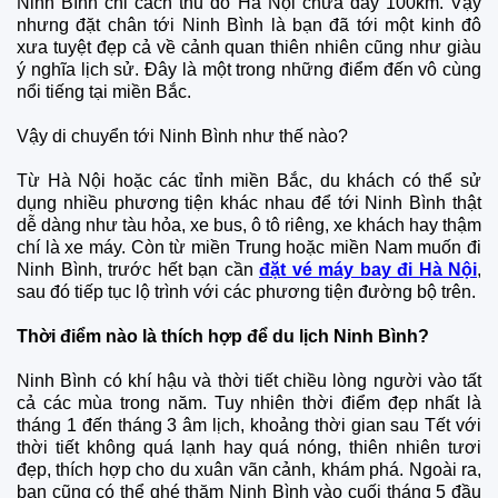
Ninh Bình chỉ cách thủ đô Hà Nội chưa đầy 100km. Vậy
nhưng đặt chân tới Ninh Bình là bạn đã tới một kinh đô
xưa tuyệt đẹp cả về cảnh quan thiên nhiên cũng như giàu
ý nghĩa lịch sử. Đây là một trong những điểm đến vô cùng
nổi tiếng tại miền Bắc.
Vậy di chuyển tới Ninh Bình như thế nào?
Từ Hà Nội hoặc các tỉnh miền Bắc, du khách có thể sử
dụng nhiều phương tiện khác nhau để tới Ninh Bình thật
dễ dàng như tàu hỏa, xe bus, ô tô riêng, xe khách hay thậm
chí là xe máy. Còn từ miền Trung hoặc miền Nam muốn đi
Ninh Bình, trước hết bạn cần
đặt vé máy bay đi Hà Nội
,
sau đó tiếp tục lộ trình với các phương tiện đường bộ trên.
Thời điểm nào là thích hợp để du lịch Ninh Bình?
Ninh Bình có khí hậu và thời tiết chiều lòng người vào tất
cả các mùa trong năm. Tuy nhiên thời điểm đẹp nhất là
tháng 1 đến tháng 3 âm lịch, khoảng thời gian sau Tết với
thời tiết không quá lạnh hay quá nóng, thiên nhiên tươi
đẹp, thích hợp cho du xuân vãn cảnh, khám phá. Ngoài ra,
bạn cũng có thể ghé thăm Ninh Bình vào cuối tháng 5 đầu