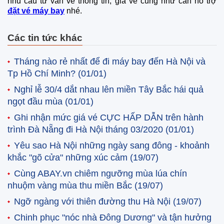
nhu cầu tư vấn về thông tin, giá vé cũng như cần hỗ trợ
đặt vé máy bay
nhé.
Các tin tức khác
Tháng nào rẻ nhất để đi máy bay đến Hà Nội và
Tp Hồ Chí Minh?
(01/01)
Nghỉ lễ 30/4 dắt nhau lên miền Tây Bắc hái quả
ngọt đầu mùa
(01/01)
Ghi nhận mức giá vé CỰC HẤP DẪN trên hành
trình Đà Nẵng đi Hà Nội tháng 03/2020
(01/01)
Yêu sao Hà Nội những ngày sang đông - khoảnh
khắc "gõ cửa" những xúc cảm
(19/07)
Cùng ABAY.vn chiêm ngưỡng mùa lúa chín
nhuộm vàng mùa thu miền Bắc
(19/07)
Ngỡ ngàng với thiên đường thu Hà Nội
(19/07)
Chinh phục "nóc nhà Đông Dương" và tận hưởng