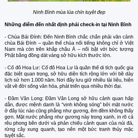
Ninh Bình mùa lúa chín tuyệt đẹp
Những điểm đến nhất định phải check-in tại Ninh Bình
- Chùa Bái Đính: Đến Ninh Bình chắc chắn phải vãn cảnh
chùa Bái Đính – quần thể chùa nổi tiếng không chỉ ở Việt
Nam mà còn trên khắp châu Á – nổi bật với bức tượng
Phật bằng đồng dát vàng sở hữu kích thước lớn.
- Cố đô Hoa Lư: Cố đô Hoa Lư là quần thể di tích quốc gia
đặc biệt quan trọng, sở hữu diện tích rộng lớn với bề dày
lịch sử hơn 1.000 năm. Nơi đây lưu giữ nhiều tài liệu, hiện
vật về đời sống văn hóa, phát triển qua nhiều thời đại.
- Đầm Vân Long: Đầm Vân Long sở hữu cảnh quan hấp
dẫn, được mệnh danh là “vịnh không sóng” bởi mặt nước
ở đây lúc nào cũng phẳng như gương, êm đềm không thấy
gợn. Mặt nước phẳng như gương này trong xanh, in rõ cả
rêu phong bên dưới và phản chiếu cảnh quan của núi đá,
rừng cây xung quanh, tạo nên một bức tranh thủy mặc
tuyệt sắc.