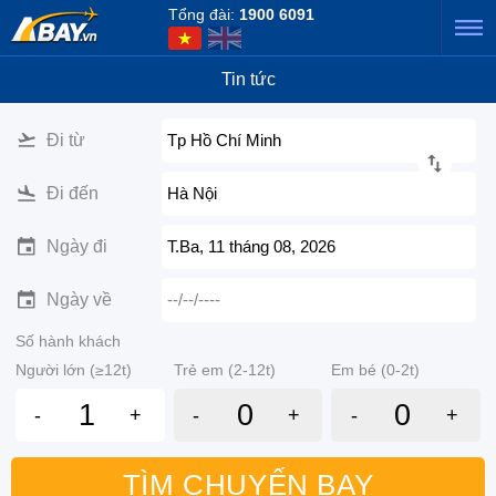
Tổng đài:
1900 6091
Tin tức
Đi từ
Tp Hồ Chí Minh
Đi đến
Hà Nội
Ngày đi
T.Ba, 11 tháng 08, 2026
Ngày về
--/--/----
Số hành khách
Người lớn (≥12t)
Trẻ em (2-12t)
Em bé (0-2t)
-
+
-
+
-
+
TÌM CHUYẾN BAY