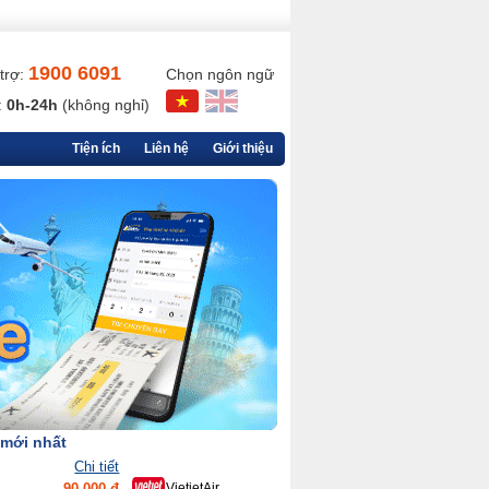
1900 6091
trợ:
Chọn ngôn ngữ
:
0h-24h
(không nghỉ)
Tiện ích
Liên hệ
Giới thiệu
 mới nhất
Chi tiết
90,000 đ
VietjetAir