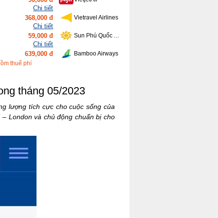
Chi tiết
368,000 đ
Vietravel Airlines
Chi tiết
59,000 đ
Sun Phú Quốc Airways
Chi tiết
639,000 đ
Bamboo Airways
Chi tiết
gồm thuế phí
416,000 đ
Vietnam Airlines
ong tháng 05/2023
g lượng tích cực cho cuộc sống của
i – London và chủ động chuẩn bị cho