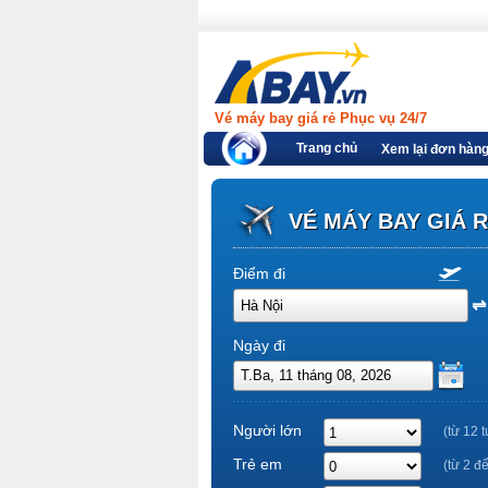
Vé máy bay giá rẻ Phục vụ 24/7
Trang chủ
Xem lại đơn hàn
VÉ MÁY BAY GIÁ 
Điểm đi
Ngày đi
Người lớn
(từ 12 t
Trẻ em
(từ 2 đ