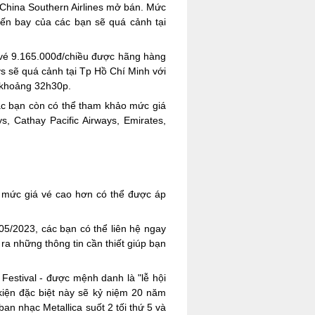
China Southern Airlines mở bán. Mức
yến bay của các bạn sẽ quá cảnh tại
 vé 9.165.000đ/chiều được hãng hàng
 sẽ quá cảnh tại Tp Hồ Chí Minh với
g khoảng 32h30p.
ác bạn còn có thể tham khảo mức giá
, Cathay Pacific Airways, Emirates,
à mức giá vé cao hơn có thể được áp
05/2023, các bạn có thể liên hệ ngay
a những thông tin cần thiết giúp bạn
estival - được mệnh danh là "lễ hội
kiện đặc biệt này sẽ kỷ niệm 20 năm
an nhạc Metallica suốt 2 tối thứ 5 và