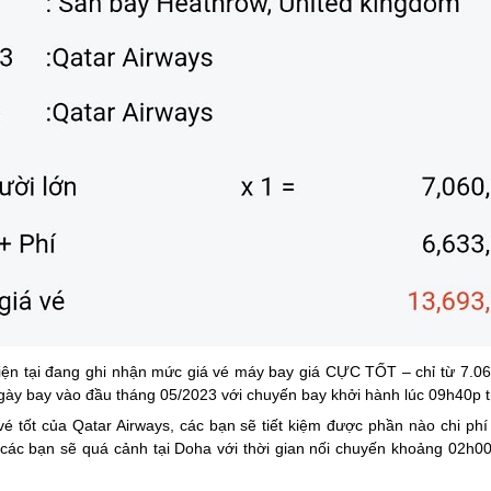
hiện tại đang ghi nhận mức giá vé máy bay giá CỰC TỐT – chỉ từ 7.
y bay vào đầu tháng 05/2023 với chuyến bay khởi hành lúc 09h40p tr
 tốt của Qatar Airways, các bạn sẽ tiết kiệm được phần nào chi ph
các bạn sẽ quá cảnh tại Doha với thời gian nối chuyến khoảng 02h00