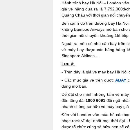
Hành trình bay Hà Nội – London vào
giá vé hãng đưa ra là 7.792.000đ/c
Quảng Châu với thời gian nối chuyể
Bên cạnh đó trên đường bay Hà Nội 
không Bamboo Airways mở bán cho ch
thời gian nối chuyến khoảng 15h55p c
Ngoài ra, nếu có nhu cầu bay trên 
vé máy bay được các hãng hàng khôn
Singapore Airlines…
Lưu ý:
- Trên đây là giá vé máy bay Hà Nội 
- Các mức giá vé trên được
ABAY
c
dụng mở bán.
Để đặt cho mình những tấm vé máy ba
đến tổng đài
1900 6091
đội ngũ nhân
nhanh chóng sở hữu vé máy bay giá t
Đến với London vào mùa hè các bạn 
nhạc rock vĩ đại nhất mọi thời đại
được tổ chức cũng sẽ hứa hẹn sẽ có t