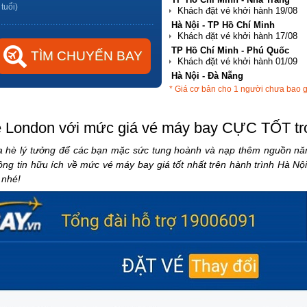
 tuổi)
Hà Nội - TP Hồ Chí Minh
TP Hồ Chí Minh - Phú Quốc
Hà Nội - Đà Nẵng
* Giá cơ bản cho 1 người chưa bao 
TP Hồ Chí Minh - Hải Phòng
London với mức giá vé máy bay CỰC TỐT tr
 hè lý tưởng để các bạn mặc sức tung hoành và nạp thêm nguồn năn
ng tin hữu ích về mức vé máy bay giá tốt nhất trên hành trình Hà Nộ
 nhé!