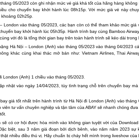
 tháng 05/2023 còn ghi nhận mức vé giá khá tốt của hãng hàng không 
hiều cho chuyến bay khởi hành lúc 08h15p. Với mức giá vé này chu
n khoảng 02h25p.
– London vào tháng 05/2023, các bạn còn có thể tham khảo mức giá
uyến bay khởi hành lúc 05h35p. Hành trình bay cùng Bamboo Airways
ùng với đó là tổng thời gian bay trên toàn hành trình sẽ kéo dài tron
chặng Hà Nội – London (Anh) vào tháng 05/2023 vào tháng 04/2023 c
g khác cùng khai thác mở bán như: Vietnam Airlines, Thai Airways
đi London (Anh) 1 chiều vào tháng 05/2023.
ập nhật vào ngày 14/04/2023, tùy tình trạng chỗ trên chuyến bay m
y giá tốt nhất trên hành trình từ Hà Nội đi London (Anh) vào tháng 
 viên tư vấn chuyên nghiệp và tận tâm của ABAY sẽ nhanh chóng đưa r
ốt.
sẽ có cơ hội được hòa mình vào không gian tuyệt vời của Download F
". Đặc biệt, sau 3 năm giá đoạn bởi dịch bênh, vào năm năm 2023 sự 
hật nhiều điều thú vị. Hãy chuẩn bị cháy hết mình trong liveshow của b