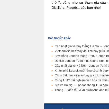
thứ 7, cũng như sự tham gia của n
Distillers, Placeb... các bạn nhé!
Các tin tức khác
Cập nhật giá vé bay thẳng Hà Nội – Lon
Vietnam Airlines thay đổi lịch bay giữa
Bay thẳng London tháng 1/2023, chọn B
Du lịch London (Anh) mùa Giáng sinh, nh
Cập nhật giá vé Hà Nội – London (Anh) 
Khám phá Lacock ngôi làng cổ xinh đẹp
Chọn đặt mức vé máy bay giá tốt nhất tr
Cùng ABAY trải nghiệm văn hóa trà chi
Giá vé Hà Nội – London tháng 11 là bao
Tháng 10 đến rồi, vi vu nước Anh đón mù