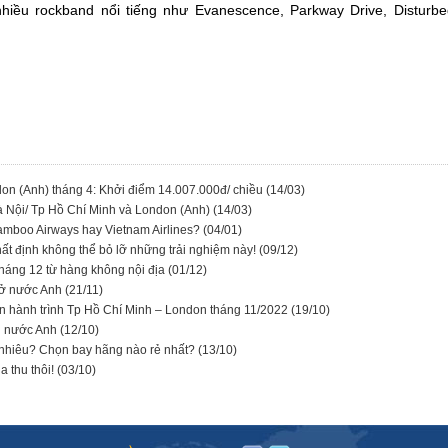
hiều rockband nổi tiếng như Evanescence, Parkway Drive, Disturbed
don (Anh) tháng 4: Khởi điểm 14.007.000đ/ chiều
(14/03)
 Hà Nội/ Tp Hồ Chí Minh và London (Anh)
(14/03)
amboo Airways hay Vietnam Airlines?
(04/01)
ất định không thể bỏ lỡ những trải nghiệm này!
(09/12)
tháng 12 từ hàng không nội địa
(01/12)
 ở nước Anh
(21/11)
ên hành trình Tp Hồ Chí Minh – London tháng 11/2022
(19/10)
ều nước Anh
(12/10)
 nhiêu? Chọn bay hãng nào rẻ nhất?
(13/10)
a thu thôi!
(03/10)