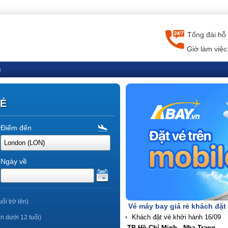
Tổng đài hỗ 
Giờ làm việc
g
RẺ
Điểm đến
Ngày về
uổi trở lên)
Vé máy bay giá rẻ khách đặt
ến dưới 12 tuổi)
TP Hồ Chí Minh - Nha Trang