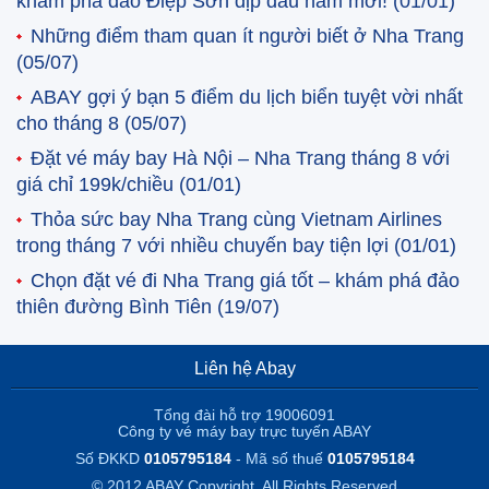
khám phá đảo Điệp Sơn dịp đầu năm mới!
(01/01)
Những điểm tham quan ít người biết ở Nha Trang
(05/07)
ABAY gợi ý bạn 5 điểm du lịch biển tuyệt vời nhất
cho tháng 8
(05/07)
Đặt vé máy bay Hà Nội – Nha Trang tháng 8 với
giá chỉ 199k/chiều
(01/01)
Thỏa sức bay Nha Trang cùng Vietnam Airlines
trong tháng 7 với nhiều chuyến bay tiện lợi
(01/01)
Chọn đặt vé đi Nha Trang giá tốt – khám phá đảo
thiên đường Bình Tiên
(19/07)
Liên hệ Abay
Tổng đài hỗ trợ 19006091
Công ty vé máy bay trực tuyến ABAY
Số ĐKKD
0105795184
- Mã số thuế
0105795184
© 2012 ABAY Copyright. All Rights Reserved