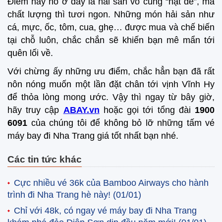
Điểm hay ho ở đây là hải sản vô cùng “hạt dẻ”, mà
chất lượng thì tươi ngon. Những món hải sản như
cá, mực, ốc, tôm, cua, ghẹ… được mua và chế biến
tại chỗ luôn, chắc chắn sẽ khiến bạn mê mẩn tới
quên lối về.
Với chừng ấy những ưu điểm, chắc hẳn bạn đã rất
nôn nóng muốn một lần đặt chân tới vịnh Vĩnh Hy
để thỏa lòng mong ước. Vậy thì ngay từ bây giờ,
hãy truy cập
ABAY.vn
hoặc gọi tới tổng đài
1900
6091
của chúng tôi để không bỏ lỡ những tấm vé
máy bay đi Nha Trang giá tốt nhất bạn nhé.
Các tin tức khác
Cực nhiều vé 36k của Bamboo Airways cho hành
trình đi Nha Trang hè này!
(01/01)
Chỉ với 48k, có ngay vé máy bay đi Nha Trang