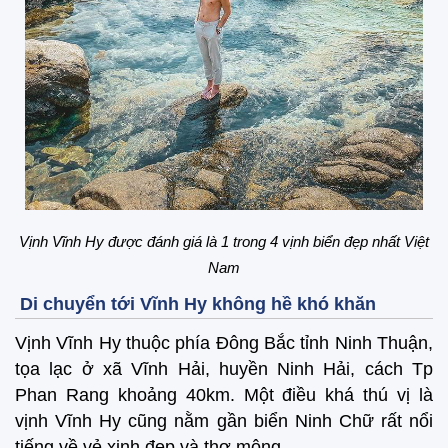
Vịnh Vĩnh Hy được đánh giá là 1 trong 4 vịnh biển đẹp nhất Việt
Nam
Di chuyển tới Vĩnh Hy không hề khó khăn
Vịnh Vĩnh Hy thuộc phía Đông Bắc tỉnh Ninh Thuận,
tọa lạc ở xã Vĩnh Hải, huyền Ninh Hải, cách Tp
Phan Rang khoảng 40km. Một điều khá thú vị là
vịnh Vĩnh Hy cũng nằm gần biển Ninh Chữ rất nổi
tiếng về vẻ xinh đẹp và thơ mộng.