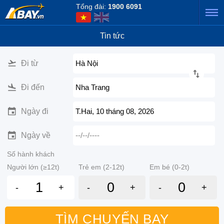
Tổng đài:
1900 6091
Tin tức
Đi từ
Hà Nội
Đi đến
Nha Trang
Ngày đi
T.Hai, 10 tháng 08, 2026
Ngày về
--/--/----
Số hành khách
Người lớn (≥12t)
Trẻ em (2-12t)
Em bé (0-2t)
-
+
-
+
-
+
TÌM CHUYẾN BAY