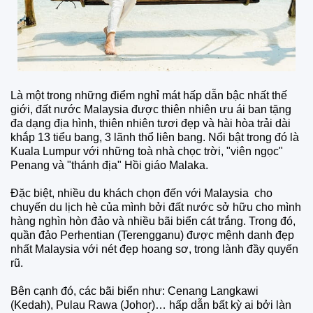
Là một trong những điểm nghỉ mát hấp dẫn bậc nhất thế
giới, đất nước Malaysia được thiên nhiên ưu ái ban tặng
đa dạng địa hình, thiên nhiên tươi đẹp và hài hòa trải dài
khắp 13 tiểu bang, 3 lãnh thổ liên bang. Nổi bật trong đó là
Kuala Lumpur với những toà nhà chọc trời, "viên ngọc"
Penang và "thánh địa" Hồi giáo Malaka.
Đặc biệt, nhiều du khách chọn đến với Malaysia cho
chuyến du lịch hè của mình bởi đất nước sở hữu cho mình
hàng nghìn hòn đảo và nhiều bãi biển cát trắng. Trong đó,
quần đảo Perhentian (Terengganu) được mệnh danh đẹp
nhất Malaysia với nét đẹp hoang sơ, trong lành đầy quyến
rũ.
Bên cạnh đó, các bãi biển như: Cenang Langkawi
(Kedah), Pulau Rawa (Johor)… hấp dẫn bất kỳ ai bởi làn