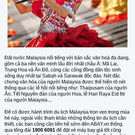
Đất nước Malaysia nổi tiếng với bản sắc văn hoá đa dạng,
gồm cả ba nền văn minh lâu đời nhất châu Á: Mã Lai,
Trung Hoa và Ấn Độ, cùng các cộng đồng dân tộc sinh
sống duy nhất tại Sabah và Sarawak độc đáo. Nét đặc
chưng văn hóa của người Malaysia được thể hiện rõ nét
thông qua các lễ hội nổi tiếng như: Thaipusam của người
Ấn, Tết Nguyên đán của người Hoa, lễ Hari Raya Eid fitr
của người Malaysia…
Để có được hành trình du lịch Malaysia trọn vẹn trong mùa
hè này, ngoài việc tham khảo những thông tin du lịch cần
thiết, các bạn cũng cần liên hệ sớm đến ABAY.vn thông
qua tổng đài
1900 6091
để đặt vé máy bay giá tốt cũng