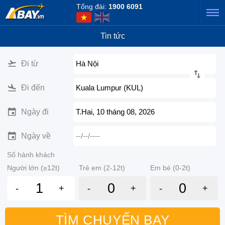
Tổng đài:
1900 6091
Tin tức
Đi từ
Hà Nội
Đi đến
Kuala Lumpur (KUL)
Ngày đi
T.Hai, 10 tháng 08, 2026
Ngày về
--/--/----
Số hành khách
Người lớn (≥12t)
Trẻ em (2-12t)
Em bé (0-2t)
-
+
-
+
-
+
TÌM CHUYẾN BAY