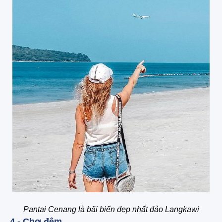
Pantai Cenang là bãi biển đẹp nhất đảo Langkawi
4 - Chợ đêm