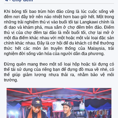
Khi bóng tối bao trùm hòn đảo cũng là lúc cuộc sống về
đêm nơi đây trở nên náo nhiệt hơn bao giờ hết. Một trong
những trải nghiệm thú vị vào buổi tối tại Langkawi chính là
đi dạo và khám phá, mua sắm ở chợ đêm trên đảo. Điểm
thú vị của chợ đêm tại đảo là mỗi buổi tối, chợ lại mở ở
một địa điểm khác nhau với một hoặc một vài loại đặc sản
chính khác nhau. Đây là cơ hội để du khách có thể thưởng
thức hết các món ăn truyền thống của Malaysia, trải
nghiệm đời sống văn hóa của người dân địa phương.
Đừng quên mang theo một số loại hộp hoặc túi đựng có
thể tái sử dụng của riêng bạn để đựng đồ mua về nhé, có
thể giúp giảm lượng nhựa thải ra, nhằm bảo vệ môi
trường.