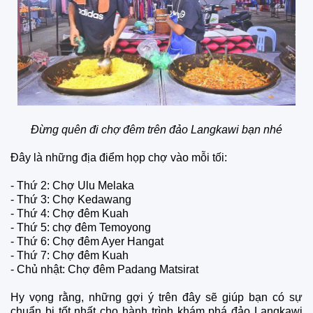
Đừng quên đi chợ đêm trên đảo Langkawi bạn nhé
Đây là những địa điểm họp chợ vào mỗi tối:
- Thứ 2: Chợ Ulu Melaka
- Thứ 3: Chợ Kedawang
- Thứ 4: Chợ đêm Kuah
- Thứ 5: chợ đêm Temoyong
- Thứ 6: Chợ đêm Ayer Hangat
- Thứ 7: Chợ đêm Kuah
- Chủ nhật: Chợ đêm Padang Matsirat
Hy vọng rằng, những gợi ý trên đây sẽ giúp bạn có sự
chuẩn bị tốt nhất cho hành trình khám phá đảo Langkawi