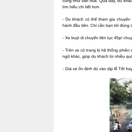
cũng như văn hóa. Qua đây, du khác
tìm hiểu chi tiết hơn.
- Du khách có thể tham gia chuyến 
hành đầu tiên. Chỉ cần bạn tới đúng
- Xe buýt di chuyển liên tục 45p/ chu
- Trên xe có trang bị hệ thống phiê
ngữ khác, giúp du khách từ nhiều quố
- Giá vé ổn định dù vào dịp lễ Tết h