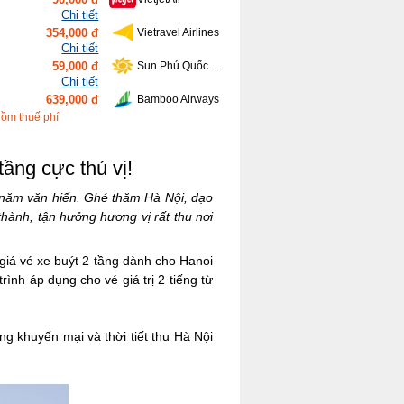
Chi tiết
354,000 đ
Vietravel Airlines
Chi tiết
59,000 đ
Sun Phú Quốc Airways
Chi tiết
639,000 đ
Bamboo Airways
Chi tiết
gồm thuế phí
416,000 đ
Vietnam Airlines
tầng cực thú vị!
n năm văn hiến. Ghé thăm Hà Nội, dạo
ành, tận hưởng hương vị rất thu nơi
giá vé xe buýt 2 tầng dành cho Hanoi
ình áp dụng cho vé giá trị 2 tiếng từ
ng khuyến mại và thời tiết thu Hà Nội