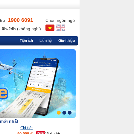
1900 6091
trợ:
Chọn ngôn ngữ
:
0h-24h
(không nghỉ)
Tiện ích
Liên hệ
Giới thiệu
 mới nhất
Chi tiết
90,000 đ
VietjetAir