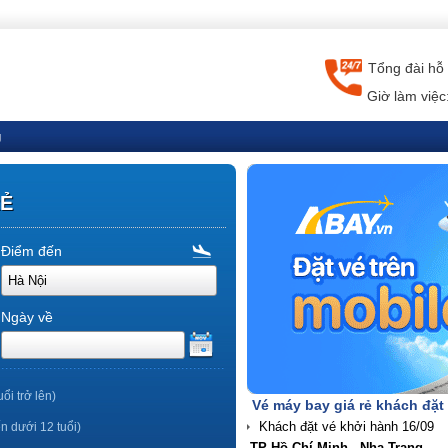
Tổng đài hỗ 
Giờ làm việc
g
RẺ
Điểm đến
Ngày về
uổi trở lên)
Vé máy bay giá rẻ khách đặt
ến dưới 12 tuổi)
TP Hồ Chí Minh - Nha Trang