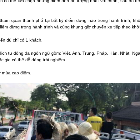
h có thể lựa chọn những điểm đến ấn tượng nhất với mình, sau đó tì
tham quan thành phố tại bất kỳ điểm dừng nào trong hành trình, khôn
 điểm dừng trong hành trình và cùng khung giờ chuyến xe tiếp theo khở
yến dù chỉ có 1 khách.
n dịch tự động đa ngôn ngữ gồm: Việt, Anh, Trung, Pháp, Hàn, Nhật, N
c gia có thể dễ dàng trải nghiệm.
ay mùa cao điểm.