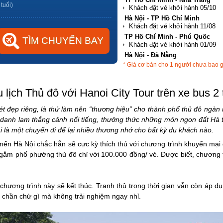
 tuổi)
Hà Nội - TP Hồ Chí Minh
TP Hồ Chí Minh - Phú Quốc
Hà Nội - Đà Nẵng
* Giá cơ bản cho 1 người chưa bao 
TP Hồ Chí Minh - Hải Phòng
 lịch Thủ đô với Hanoi City Tour trên xe bus 2 
ét đẹp riêng, là thứ làm nên “thương hiệu” cho thành phố thủ đô ngà
nh lam thắng cảnh nổi tiếng, thưởng thức những món ngon đất Hà th
 là một chuyến đi để lại nhiều thương nhớ cho bất kỳ du khách nào.
n Hà Nội chắc hẳn sẽ cực kỳ thích thú với chương trình khuyến mại 
ngắm phố phường thủ đô chỉ với 100.000 đồng/ vé. Được biết, chương tr
.
chương trình này sẽ kết thúc. Tranh thủ trong thời gian vẫn còn áp dụ
n chần chừ gì mà không trải nghiệm ngay nhỉ.