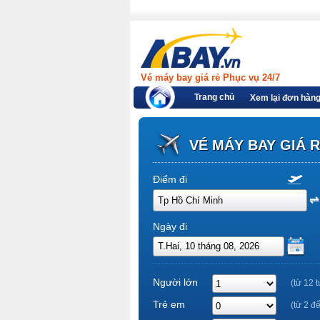
Vé máy bay giá rẻ Phục vụ 24/7
Trang chủ
Xem lại đơn hàn
VÉ MÁY BAY GIÁ 
Điểm đi
Ngày đi
Người lớn
(từ 12 t
Trẻ em
(từ 2 đ