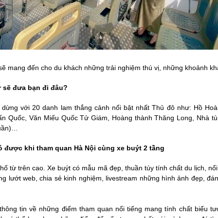
 sẽ mang đến cho du khách những trải nghiệm thú vị, những khoảnh k
r sẽ đưa bạn đi đâu?
dừng với 20 danh lam thắng cảnh nổi bật nhất Thủ đô như: Hồ Hoàn
rấn Quốc, Văn Miếu Quốc Tử Giám, Hoàng thành Thăng Long, Nhà tù
tuần)…
 được khi tham quan Hà Nội cùng xe buýt 2 tầng
ố từ trên cao. Xe buýt có mẫu mã đẹp, thuần túy tính chất du lịch, nổi
àng lướt web, chia sẻ kinh nghiệm, livestream những hình ảnh đẹp, đ
hông tin về những điểm tham quan nổi tiếng mang tính chất biểu tư