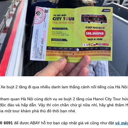
Xe buýt 2 tầng đi qua nhiều danh lam thắng cảnh nổi tiếng của Hà Nội
tham quan Hà Nội cùng dịch vụ xe buýt 2 tầng của Hanoi City Tour h
m độc đáo và hấp dẫn. Vậy thì còn chần chừ gì nữa nhỉ, hãy ghé thăm 
ia một tour khám phá thủ đô thôi bạn nhé.
0 6091
để được ABAY hỗ trợ bạn cập nhật giá vé cũng như đặt
vé máy