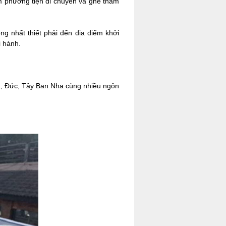
m phương tiện di chuyển và ghé thăm
g nhất thiết phải đến địa điểm khởi
i hành.
ga, Đức, Tây Ban Nha cùng nhiều ngôn