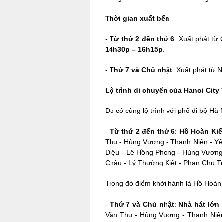
Thời gian xuất bến
-
Từ thứ 2 đến thứ 6
: Xuất phát từ
14h30p – 16h15p
.
-
Thứ 7 và Chủ nhật
: Xuất phát từ 
Lộ trình di chuyển của Hanoi City
Do có cùng lộ trình với phố đi bộ Hà 
-
Từ thứ 2 đến thứ 6
:
Hồ
Hoàn Ki
Thụ - Hùng Vương - Thanh Niên - Yê
Diệu - Lê Hồng Phong - Hùng Vương
Châu - Lý Thường Kiệt - Phan Chu Tr
Trong đó điểm khởi hành là Hồ Hoàn 
-
Thứ 7 và Chủ nhật
:
Nhà hát lớn
Văn Thụ - Hùng Vương - Thanh Niên