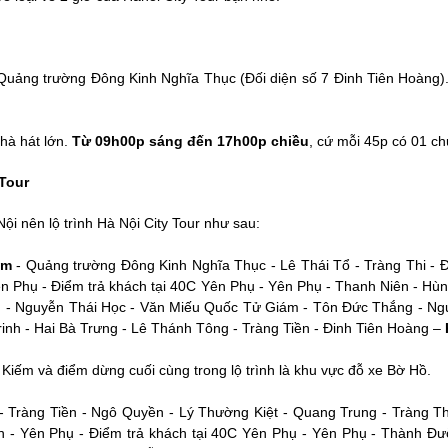
 Quảng trường Đông Kinh Nghĩa Thục (Đối diện số 7 Đinh Tiên Hoàng)
Nhà hát lớn.
Từ 09h00p sáng đến 17h00p chiều
, cứ mỗi 45p có 01 c
 Tour
Nội nên lộ trình Hà Nội City Tour như sau:
ếm
- Quảng trường Đông Kinh Nghĩa Thục - Lê Thái Tổ - Tràng Thi - 
n Phụ - Điểm trả khách tại 40C Yên Phụ - Yên Phụ - Thanh Niên - H
 - Nguyễn Thái Học - Văn Miếu Quốc Tử Giám - Tôn Đức Thắng - Ng
inh - Hai Bà Trưng - Lê Thánh Tông - Tràng Tiền - Đinh Tiên Hoàng –
Kiếm và điểm dừng cuối cùng trong lộ trình là khu vực đỗ xe Bờ Hồ.
- Tràng Tiền - Ngô Quyền - Lý Thường Kiệt - Quang Trung - Tràng Th
 - Yên Phụ - Điểm trả khách tại 40C Yên Phụ - Yên Phụ - Thành Đ