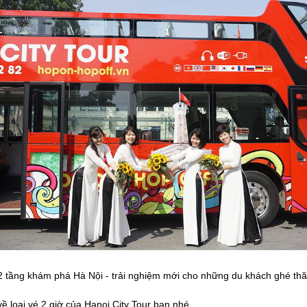
2 tầng khám phá Hà Nội - trải nghiệm mới cho những du khách ghé th
ề loại vé 2 giờ của Hanoi City Tour bạn nhé.