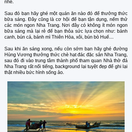
nhé.
Sau đó bạn hãy ghé một quán ăn nào đó để thưởng thức
bữa sáng. Đây cũng là cơ hội để bạn tận dụng, nếm thử
các món ngon Nha Trang. Nơi đây có không ít món ngon
bữa sáng mà lại rẻ để bạn thỏa sức lựa chọn như: bánh
canh, bún cá, bánh mì Thiên Hòa, xôi, bún bò Huế…
Sau khi ăn sáng xong, nếu còn sớm bạn hãy ghé đường
Hùng Vương thưởng thức chè hạt đác đặc sản Nha Trang,
sau đó đi vào trung tâm thành phố tham quan Nhà thờ đá
Nha Trang rất nổi tiếng, background lại tuyệt đẹp để ghi lại
thật nhiều bức hình sống ảo.