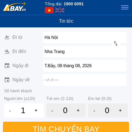
Tổng đài:
1900 6091
Tin tức
Đi từ
Hà Nội
Đi đến
Nha Trang
Ngày đi
T.Bảy, 08 tháng 08, 2026
Ngày về
--/--/----
Số hành khách
Người lớn (≥12t)
Trẻ em (2-12t)
Em bé (0-2t)
-
+
-
+
-
+
TÌM CHUYẾN BAY