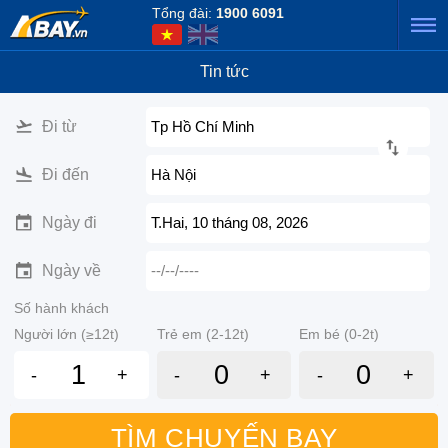
Tổng đài:
1900 6091
Tin tức
Đi từ
Tp Hồ Chí Minh
Đi đến
Hà Nội
Ngày đi
T.Hai, 10 tháng 08, 2026
Ngày về
--/--/----
Số hành khách
Người lớn (≥12t)
Trẻ em (2-12t)
Em bé (0-2t)
-
+
-
+
-
+
TÌM CHUYẾN BAY