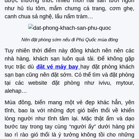
được thưởng thức nhiều món hải sản tươi ngon
như hủ tíu tôm, mắm chưng cá trang, cơm ghẹ,
canh chua sả nghệ, lẩu nấm tràm…
Nên đặt phòng sớm nếu đi Phú Quốc mùa đông
Tuy nhiên thời điểm này đông khách nên nên các
nhà hàng, khách sạn luôn quá tải. Để không gặp
trục trặc dù
đặt vé máy bay
hay đặt phòng khách
sạn bạn cũng nên đặt sớm. Có thể tìm và đặt phòng
tại các website đặt phòng như ivivu, mytour,
alehap…
Mùa đông, biển mang một vẻ đẹp khác hẳn, yên
tĩnh, bao la với những đợt gió biển thổi về khiến
lòng người như tĩnh tâm lại. Mặc thật ấm và dạo
bước tay trong tay cùng “người ấy” dưới hàng phi
lao rì rào gió thổi là ý tưởng không tồi cho những