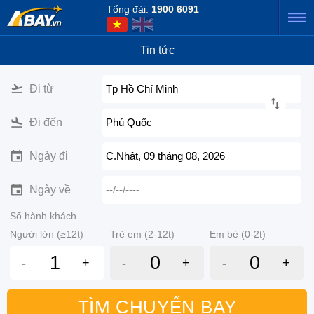
Tổng đài:
1900 6091
Tin tức
Đi từ
Tp Hồ Chí Minh
Đi đến
Phú Quốc
Ngày đi
C.Nhật, 09 tháng 08, 2026
Ngày về
--/--/----
Số hành khách
Người lớn (≥12t)
Trẻ em (2-12t)
Em bé (0-2t)
-
+
-
+
-
+
TÌM CHUYẾN BAY