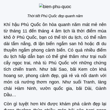
Thời tiết Phú Quốc đẹp quanh năm
Khí hậu Phú Quốc ôn hòa quanh năm mát mẻ nên
từ tháng 11 đến tháng 4 âm lịch là thời điểm mùa
khô ở Phú Quốc, bạn có thể tới du lịch, có thể nằm
dài tắm nắng, đi lặn biển ngắm san hô hoặc đi du
thuyền ngắm phong cảnh biển. Có quá nhiều điểm
du lịch hấp dẫn bạn có thể ghé thăm như trại nuôi
cấy ngọc trai, nhà tù Phú Quốc với những chứng
tích chiến tranh. Như bãi Sao, bãi Kem còn khá
hoang sơ, phong cảnh đẹp, giá rẻ và nổi danh với
món cá nướng thơm ngon. Như suối Tranh, làng
chài Hàm Ninh, vườn quốc gia, bãi Dài, Gành
Dầu…
Còn gì tuyệt hơn khi được khám phá cảnh đẹp lại