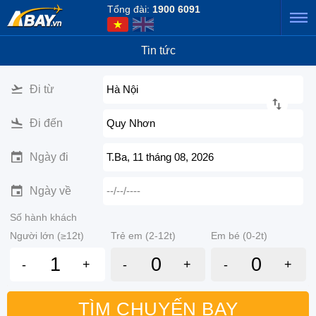
Tổng đài:
1900 6091
Tin tức
Đi từ
Hà Nội
Đi đến
Quy Nhơn
Ngày đi
T.Ba, 11 tháng 08, 2026
Ngày về
--/--/----
Số hành khách
Người lớn (≥12t)
Trẻ em (2-12t)
Em bé (0-2t)
-
+
-
+
-
+
TÌM CHUYẾN BAY