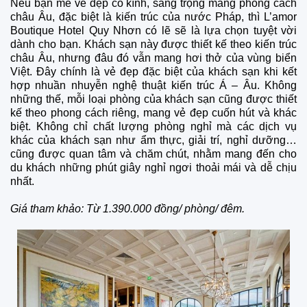
Nếu bạn mê vẻ đẹp cổ kính, sang trọng mang phong cách
châu Âu, đặc biệt là kiến trúc của nước Pháp, thì L’amor
Boutique Hotel Quy Nhơn có lẽ sẽ là lựa chọn tuyệt vời
dành cho bạn. Khách sạn này được thiết kế theo kiến trúc
châu Âu, nhưng đâu đó vẫn mang hơi thở của vùng biển
Việt. Đây chính là vẻ đẹp đặc biệt của khách sạn khi kết
hợp nhuần nhuyễn nghệ thuật kiến trúc Á – Âu. Không
những thế, mỗi loại phòng của khách sạn cũng được thiết
kế theo phong cách riêng, mang vẻ đẹp cuốn hút và khác
biệt. Không chỉ chất lượng phòng nghỉ mà các dịch vụ
khác của khách sạn như ẩm thực, giải trí, nghỉ dưỡng…
cũng được quan tâm và chăm chút, nhằm mang đến cho
du khách những phút giây nghỉ ngơi thoải mái và dễ chịu
nhất.
Giá tham khảo: Từ 1.390.000 đồng/ phòng/ đêm.