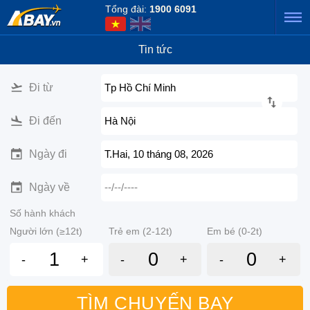
Tổng đài:
1900 6091
Tin tức
Đi từ
Tp Hồ Chí Minh
Đi đến
Hà Nội
Ngày đi
T.Hai, 10 tháng 08, 2026
Ngày về
--/--/----
Số hành khách
Người lớn (≥12t)
Trẻ em (2-12t)
Em bé (0-2t)
-
+
-
+
-
+
TÌM CHUYẾN BAY