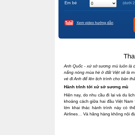
Em bé
(dưới 2
Xem video hướng dẫn
Tha
Anh Quốc - xứ sở sương mù luôn là đ
nắng nóng mùa hè ở đất Việt sẽ là 
vé đi Anh để lên lịch trình cho bản t
Hành trình tới xứ sở sương mù
Hiện nay, do nhu cầu đi lại và du lị
khoảng cách giữa hai đầu Việt Nam 
lớn khai thác hành trình này có thể
Airlines… Và hãng hàng không nội đị