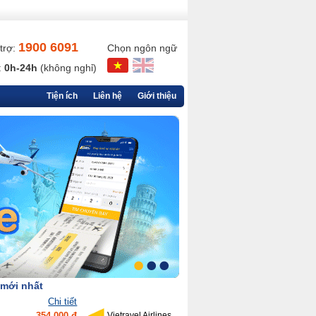
1900 6091
trợ:
Chọn ngôn ngữ
:
0h-24h
(không nghỉ)
Tiện ích
Liên hệ
Giới thiệu
 mới nhất
Chi tiết
354,000 đ
Vietravel Airlines