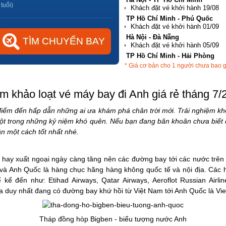
 tuổi)
TP Hồ Chí Minh - Phú Quốc
Hà Nội - Đà Nẵng
TP Hồ Chí Minh - Hải Phòng
* Giá cơ bản cho 1 người chưa bao 
TP Hồ Chí Minh - Nha Trang
m khảo loạt vé máy bay đi Anh giá rẻ tháng 7/
iểm đến hấp dẫn những ai ưa khám phá chân trời mới. Trải nghiệm khôn
một trong những kỷ niệm khó quên. Nếu bạn đang băn khoăn chưa biết 
hân một cách tốt nhất nhé.
ch hay xuất ngoại ngày càng tăng nên các đường bay tới các nước trên
và Anh Quốc là hàng chục hãng hàng không quốc tế và nội địa. Các 
 kể đến như: Etihad Airways, Qatar Airways, Aeroflot Russian Airlin
a duy nhất đang có đường bay khứ hồi từ Việt Nam tới Anh Quốc là Viet
Tháp đồng hòp Bigben - biểu tượng nước Anh