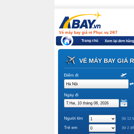
Vé máy bay giá rẻ Phục vụ 24/7
Trang chủ
Xem lại đơn hàn
VÉ MÁY BAY GIÁ 
Điểm đi
Ngày đi
Người lớn
(từ 12 t
Trẻ em
(từ 2 đ