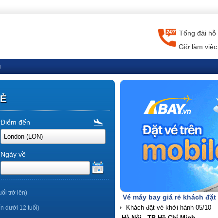
Tổng đài hỗ 
Giờ làm việc
g
RẺ
Điểm đến
Ngày về
uổi trở lên)
Vé máy bay giá rẻ khách đặt
ến dưới 12 tuổi)
Hà Nội - TP Hồ Chí Minh