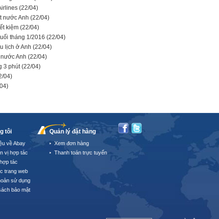
irlines
(22/04)
ất nước Anh
(22/04)
iết kiệm
(22/04)
 cuối tháng 1/2016
(22/04)
du lịch ở Anh
(22/04)
g nước Anh
(22/04)
g 3 phút
(22/04)
2/04)
/04)
g tôi
Quản lý đặt hàng
iệu về Abay
Xem đơn hàng
n vị hợp tác
Thanh toán trực tuyến
hợp tác
úc trang web
hoản sử dụng
sách bảo mật