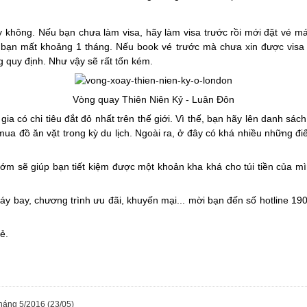
 không. Nếu bạn chưa làm visa, hãy làm visa trước rồi mới đặt vé máy 
 bạn mất khoảng 1 tháng. Nếu book vé trước mà chưa xin được visa th
 quy định. Như vậy sẽ rất tốn kém.
Vòng quay Thiên Niên Kỷ - Luân Đôn
ia có chi tiêu đắt đỏ nhất trên thế giới. Vì thế, bạn hãy lên danh s
ua đồ ăn vặt trong kỳ du lịch. Ngoài ra, ở đây có khá nhiều những điể
m sẽ giúp bạn tiết kiệm được một khoản kha khá cho túi tiền của mìn
é máy bay, chương trình ưu đãi, khuyến mại... mời bạn đến số hotline 1
ẻ.
 tháng 5/2016
(23/05)