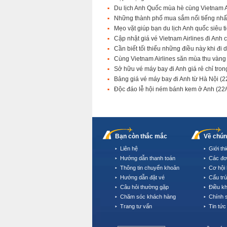
Du lịch Anh Quốc mùa hè cùng Vietnam A
Những thành phố mua sắm nổi tiếng nh
Mẹo vặt giúp bạn du lịch Anh quốc siêu t
Cập nhật giá vé Vietnam Airlines đi Anh
Cần biết tối thiểu những điều này khi đi 
Cùng Vietnam Airlines săn mùa thu vàn
Sở hữu vé máy bay đi Anh giá rẻ chỉ tron
Bảng giá vé máy bay đi Anh từ Hà Nội
(2
Độc đáo lễ hội ném bánh kem ở Anh
(22
Bạn còn thắc mắc
Về chún
Liên hệ
Giới th
Hướng dẫn thanh toán
Các đơ
Thông tin chuyển khoản
Cơ hội 
Hướng dẫn đặt vé
Cấu tr
Câu hỏi thường gặp
Điều k
Chăm sóc khách hàng
Chính 
Trang tư vấn
Tin tức