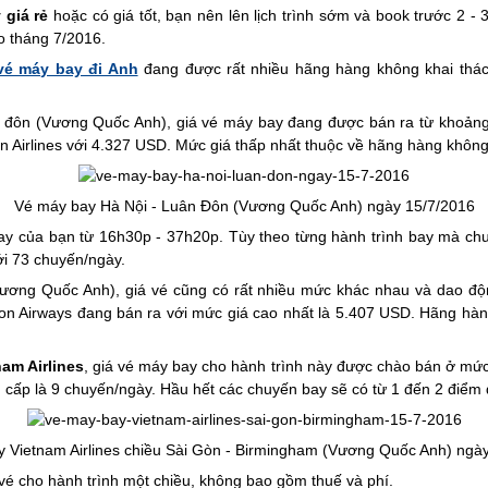
 giá rẻ
hoặc có giá tốt, bạn nên lên lịch trình sớm và book trước 2 - 3
 tháng 7/2016.
vé máy bay đi Anh
đang được rất nhiều hãng hàng không khai thác
ân đôn (Vương Quốc Anh), giá vé máy bay đang được bán ra từ khoả
 Airlines với 4.327 USD. Mức giá thấp nhất thuộc về hãng hàng không
Vé máy bay Hà Nội - Luân Đôn (Vương Quốc Anh) ngày 15/7/2016
bay của bạn từ 16h30p - 37h20p. Tùy theo từng hành trình bay mà ch
ới 73 chuyến/ngày.
Vương Quốc Anh), giá vé cũng có rất nhiều mức khác nhau và dao độ
n Airways đang bán ra với mức giá cao nhất là 5.407 USD. Hãng hà
nam Airlines
, giá vé máy bay cho hành trình này được chào bán ở mứ
 cấp là 9 chuyến/ngày. Hầu hết các chuyến bay sẽ có từ 1 đến 2 điểm
 Vietnam Airlines chiều Sài Gòn - Birmingham (Vương Quốc Anh) ngà
 vé cho hành trình một chiều, không bao gồm thuế và phí.