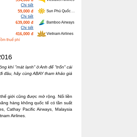
Chi tiết
59,000 đ
Sun Phú Quốc Airways
Chi tiết
639,000 đ
Bamboo Airways
Chi tiết
416,000 đ
Vietnam Airlines
Chi tiết
gồm thuế phí
90,000 đ
VietjetAir
2016
g khí "mát lạnh" ở Anh để "trốn" cái
đi đâu, hãy cùng ABAY tham khảo giá
 thế giới cũng được mở rộng. Nối liền
hãng hàng không quốc tế có tần suất
es, Cathay Pacific Airways, Malaysia
nam Airlines.