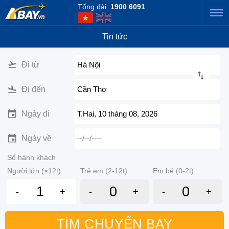
Tổng đài:
1900 6091
Tin tức
Đi từ
Hà Nội
Đi đến
Cần Thơ
Ngày đi
T.Hai, 10 tháng 08, 2026
Ngày về
--/--/----
Số hành khách
Người lớn (≥12t)
Trẻ em (2-12t)
Em bé (0-2t)
-
+
-
+
-
+
TÌM CHUYẾN BAY