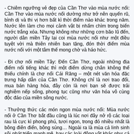
- Chiêm ngưỡng vẻ đẹp của Cần Thơ vào mùa nước nổi:
Cần Thơ vào mùa nước nổi dường như trở nên quyến rũ,
bình dị và thi vị hơn bất kì thời điểm nào khác trong năm.
Nước lên làm cho mọi cảnh vật bị nhấm chìm trong biển
nước trắng xóa. Nhưng không như những cơn bão lũ đến,
người dân miền Tây lại coi mùa nước nổi như một điều
tuyệt vời mà thiên nhiên ban tặng, đón thời điểm mùa
nước nổi với một tâm thế mong chờ và háo hức.
- Đi chợ nổi miền Tây: Đến Cần Thơ, ngoài những địa
điểm nổi tiếng khác thì một điểm dừng chân không thể
thiếu chính là chợ nổi Cái Răng – một nét văn hóa đặc
trưng hấp dẫn của Cần Thơ. Không chỉ là nơi trao đổi,
mua bán hàng hóa, đây còn là nơi bạn sẽ được trải
nghiệm nếp sống, phong tục cũng như văn hóa vô cùng
độc đáo của miền sông nước.
- Thưởng thức các món ngon mùa nước nổi: Mùa nước
nổi ở Cần Thơ bắt đầu cũng là lúc nơi đây nở rộ các loại
rau lá cực kì phong phú, tươi ngon, trong đó nhiều nhất là
bông điên điển, bông súng… Ngoài ra là mùa cá linh sinh
sôi phát triển mạnh mẽ, hay các loài động vật khác như cá