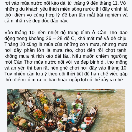
rơi vào mùa nước nổi kéo dài từ tháng 9 đến tháng 11. Với
những du khách yêu thích miền sông nước thì đây chính là
thời điểm vô cùng hợp lý để bạn tận mắt trải nghiệm và
cảm nhận vẻ đẹp độc đáo này.
Vào tháng 10, nền nhiệt độ trung bình ở Cần Thơ dao
động trong khoảng 26 – 28 độ C, khá mát mẻ và dễ chịu.
Tháng 10 cũng là mùa của những cơn mưa, nhưng mưa
nơi đây phần lớn là mưa rào, chợt đến rồi chợt tạnh,
không mưa rả rích kéo dài lâu. Nếu muốn chiêm ngưỡng
một Cần Thơ mùa nước nổi với vẻ đẹp bình dị, thơ mộng
và an yên thì bạn rất nên ghé chơi nơi đây vào tháng 10.
Tuy nhiên cần lưu ý theo dõi thời tiết để hạn chế việc gặp
thời điểm có mưa to, bão hoặc ngập lụt có thể xảy ra nhé.