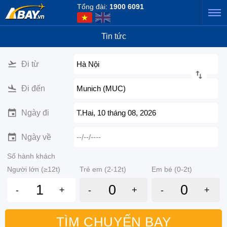
Tổng đài:
1900 6091
Tin tức
Đi từ
Hà Nội
Đi đến
Munich (MUC)
Ngày đi
T.Hai, 10 tháng 08, 2026
Ngày về
--/--/----
Số hành khách
Người lớn (≥12t)
Trẻ em (2-12t)
Em bé (0-2t)
-
+
-
+
-
+
TÌM CHUYẾN BAY