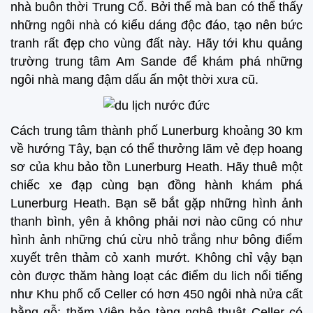
nhà buôn thời Trung Cổ. Bởi thế mà ban có thể thấy
những ngôi nhà có kiểu dáng độc đáo, tạo nên bức
tranh rất đẹp cho vùng đất này. Hãy tới khu quảng
trường trung tâm Am Sande để khám phá những
ngôi nhà mang đậm dấu ấn một thời xưa cũ.
Cách trung tâm thành phố Lunerburg khoảng 30 km
về hướng Tây, bạn có thể thưởng lãm vẻ đẹp hoang
sơ của khu bảo tồn Lunerburg Heath. Hãy thuê một
chiếc xe đạp cùng bạn đồng hành khám phá
Lunerburg Heath. Bạn sẽ bắt gặp những hình ảnh
thanh bình, yên ả không phải nơi nào cũng có như
hình ảnh những chú cừu nhỏ trắng như bông điểm
xuyết trên thảm cỏ xanh mướt. Không chỉ vậy bạn
còn được thăm hàng loạt các điểm du lich nổi tiếng
như Khu phố cổ Celler có hơn 450 ngôi nhà nửa cất
bằng gỗ; thăm Viện bảo tàng nghệ thuật Celler có