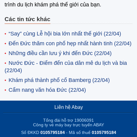
trình du lịch khám phá thế giới của bạn.
Các tin tức khác
“Say” cùng Lễ hội bia lớn nhất thế giới
(22/04)
Đến Đức thăm con phố hẹp nhất hành tinh
(22/04)
Những điều cần lưu ý khi đến Đức
(22/04)
Nước Đức - Điểm đến của dân mê du lịch và bia
(22/04)
Khám phá thành phố cổ Bamberg
(22/04)
Cẩm nang văn hóa Đức
(22/04)
Liên hệ Abay
Tổng đài hỗ trợ 19006091
Công ty vé máy bay trực tuyến ABAY
Số ĐKKD
0105795184
- Mã số thuế
0105795184