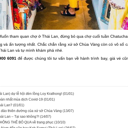
Muốn tham quan chợ ở Thái Lan, đừng bỏ qua chợ cuối tuần Chatucha
tiếng và ấn tượng nhất. Chắc chắn rằng xứ sở Chùa Vàng còn có vô số
Thái Lan và tự mình khám phá nhé.
900 6091
để được chúng tôi tư vấn bạn về hành trình bay, giá vé c
i Lan) dự lễ hội đèn lồng Loy Krathong!
(01/01)
toàn nhất mùa dịch Covid-19
(01/01)
Thái Lan?
(01/01)
 đảo thiên đường của xứ sở Chùa Vàng
(13/07)
ái Lan – Tại sao không?!
(14/07)
n KHÔNG THỂ BỎ QUA về trang phục
(10/10)