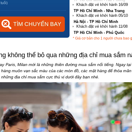
 tuổi)
Hà Nội - TP Hồ Chí Minh
TP Hồ Chí Minh - Phú Quốc
Hà Nội - Đà Nẵng
* Giá cơ bản cho 1 người chưa bao 
TP Hồ Chí Minh - Hải Phòng
ng không thể bỏ qua những địa chỉ mua sắm n
ay Paris, Milan mới là những thiên đường mua sắm nổi tiếng. Ngay tạ
g hàng muôn vạn sắc màu của các món đồ, các mặt hàng để thỏa mã
 những địa chỉ mua sắm cực thú vị dưới đây bạn nhé.