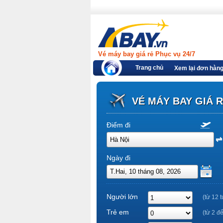
Vé máy bay giá rẻ Phục vụ 24/7
Trang chủ
Xem lại đơn hàn
VÉ MÁY BAY GIÁ 
Điểm đi
Ngày đi
Người lớn
(từ 12 t
Trẻ em
(từ 2 đ