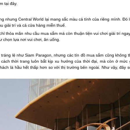
m tại đây.
ếng nhưng Central World lại mang sắc màu cá tính của riêng mình. Đó l
u giải trí và cả cửa hàng miễn thuế.
hỉ thỏa mãn nhu cầu mua sắm mà còn thuận tiện vui chơi giải trí nga
ư chọn lựa nơi vui chơi, ăn uống.
tráng lệ như Siam Paragon, nhưng các tín đồ mua sắm cũng không t
g cách thời trang luôn bắt kịp xu hướng của thời đại, mà còn ở mức
hách là hầu hết thấp hơn so với thị trường bên ngoài. Như vậy, đây sẽ