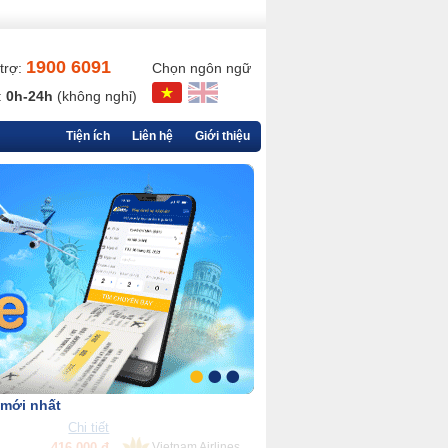
1900 6091
trợ:
Chọn ngôn ngữ
:
0h-24h
(không nghỉ)
Tiện ích
Liên hệ
Giới thiệu
 mới nhất
Chi tiết
90,000 đ
VietjetAir