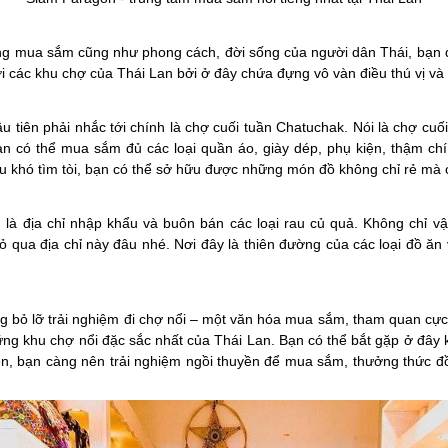
ường mua sắm cũng như phong cách, đời sống của người dân Thái, bạn 
ới các khu chợ của Thái Lan bởi ở đây chứa đựng vô vàn điều thú vị v
ầu tiên phải nhắc tới chính là chợ cuối tuần Chatuchak. Nói là chợ cuối
n có thể mua sắm đủ các loại quần áo, giày dép, phụ kiện, thậm chí 
hịu khó tìm tòi, bạn có thể sở hữu được những món đồ không chỉ rẻ mà
 là địa chỉ nhập khẩu và buôn bán các loại rau củ quả. Không chỉ v
ỏ qua địa chỉ này đâu nhé. Nơi đây là thiên đường của các loại đồ ăn
g bỏ lỡ trải nghiệm đi chợ nổi – một văn hóa mua sắm, tham quan cực 
ững khu chợ nổi đặc sắc nhất của Thái Lan. Bạn có thể bắt gặp ở đây
iên, bạn càng nên trải nghiệm ngồi thuyền để mua sắm, thưởng thức đồ