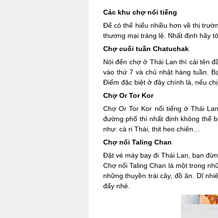
Các khu chợ nổi tiếng
Để có thể hiểu nhiều hơn về thị tr
thương mại tráng lệ. Nhất định hãy t
Chợ cuối tuần Chatuchak
Nói đến chợ ở Thái Lan thì cái tên đ
vào thứ 7 và chủ nhật hàng tuần. Bạ
Điểm đặc biệt ở đây chính là, nếu c
Chợ Or Tor Kor
Chợ Or Tor Kor nổi tiếng ở Thái Lan
đường phố thì nhất định không thể b
như: cà ri Thái, thịt heo chiên…
Chợ nổi Taling Chan
Đặt vé máy bay đi Thái Lan, bạn đừn
Chợ nổi Taling Chan là một trong nh
những thuyền trái cây, đồ ăn. Dĩ nh
đấy nhé.