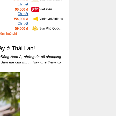
Chi tiết
354,000 đ
Vietravel Airlines
Chi tiết
59,000 đ
Sun Phú Quốc Airways
Chi tiết
639,000 đ
Bamboo Airways
Chi tiết
gồm thuế phí
416,000 đ
Vietnam Airlines
ày ở Thái Lan!
i Đông Nam Á, những tín đồ shopping
n đam mê của mình. Hãy ghé thăm xứ