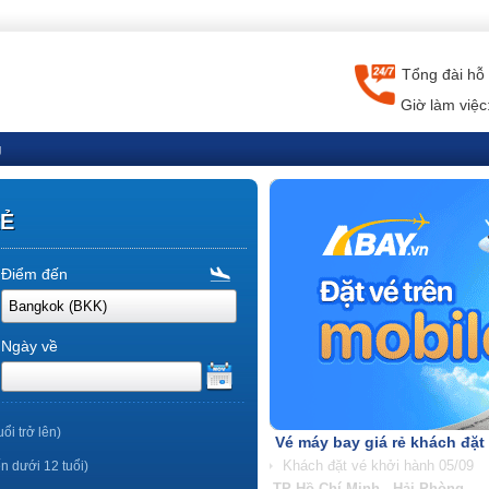
Tổng đài hỗ 
Giờ làm việc
g
RẺ
Điểm đến
Ngày về
uổi trở lên)
Vé máy bay giá rẻ khách đặt
ến dưới 12 tuổi)
TP Hồ Chí Minh - Nha Trang