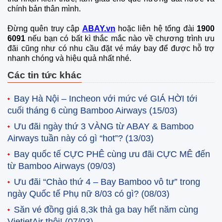
chính bản thân mình.
Đừng quên truy cập
ABAY.vn
hoặc liên hệ tổng đài
1900
6091
nếu bạn có bất kì thắc mắc nào về chương trình ưu
đãi cũng như có nhu cầu đặt vé máy bay để được hỗ trợ
nhanh chóng và hiệu quả nhất nhé.
Các tin tức khác
Bay Hà Nội – Incheon với mức vé GIÁ HỜI tới
cuối tháng 6 cùng Bamboo Airways
(15/03)
Ưu đãi ngày thứ 3 VÀNG từ ABAY & Bamboo
Airways tuần này có gì “hot”?
(13/03)
Bay quốc tế CỰC PHÊ cùng ưu đãi CỰC MÊ đến
từ Bamboo Airways
(09/03)
Ưu đãi “Chào thứ 4 – Bay Bamboo vô tư” trong
ngày Quốc tế Phụ nữ 8/03 có gì?
(08/03)
Săn vé đồng giá 8,3k thả ga bay hết năm cùng
VietjetAir thôi!
(07/03)