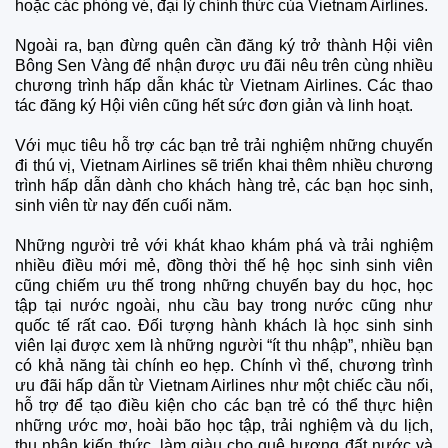
hoặc các phòng vé, đại lý chính thức của Vietnam Airlines.
Ngoài ra, bạn đừng quên cần đăng ký trở thành Hội viên
Bông Sen Vàng để nhận được ưu đãi nêu trên cùng nhiều
chương trình hấp dẫn khác từ Vietnam Airlines. Các thao
tác đăng ký Hội viên cũng hết sức đơn giản và linh hoạt.
Với mục tiêu hỗ trợ các bạn trẻ trải nghiệm những chuyến
đi thú vị, Vietnam Airlines sẽ triển khai thêm nhiều chương
trình hấp dẫn dành cho khách hàng trẻ, các bạn học sinh,
sinh viên từ nay đến cuối năm.
Những người trẻ với khát khao khám phá và trải nghiệm
nhiều điều mới mẻ, đồng thời thế hệ học sinh sinh viên
cũng chiếm ưu thế trong những chuyến bay du học, học
tập tại nước ngoài, nhu cầu bay trong nước cũng như
quốc tế rất cao. Đối tượng hành khách là học sinh sinh
viên lại được xem là những người “ít thu nhập”, nhiều bạn
có khả năng tài chính eo hẹp. Chính vì thế, chương trình
ưu đãi hấp dẫn từ Vietnam Airlines như một chiếc cầu nối,
hỗ trợ để tạo điều kiện cho các bạn trẻ có thể thực hiện
những ước mơ, hoài bão học tập, trải nghiệm và du lịch,
thu nhận kiến thức, làm giàu cho quê hương đất nước và