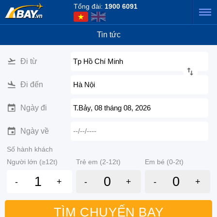
Tổng đài:
1900 6091
Tin tức
Đi từ
Tp Hồ Chí Minh
Đi đến
Hà Nội
Ngày đi
T.Bảy, 08 tháng 08, 2026
Ngày về
--/--/----
Số hành khách
Người lớn (≥12t)
Trẻ em (2-12t)
Em bé (0-2t)
-
+
-
+
-
+
TÌM CHUYẾN BAY