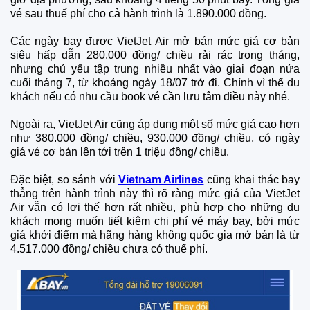
vé sau thuế phí cho cả hành trình là 1.890.000 đồng.
Các ngày bay được VietJet Air mở bán mức giá cơ bản
siêu hấp dẫn 280.000 đồng/ chiều rải rác trong tháng,
nhưng chủ yếu tập trung nhiều nhất vào giai đoạn nửa
cuối tháng 7, từ khoảng ngày 18/07 trở đi. Chính vì thế du
khách nếu có nhu cầu book vé cần lưu tâm điều này nhé.
Ngoài ra, VietJet Air cũng áp dụng một số mức giá cao hơn
như 380.000 đồng/ chiều, 930.000 đồng/ chiều, có ngày
giá vé cơ bản lên tới trên 1 triệu đồng/ chiều.
Đặc biệt, so sánh với
Vietnam Airlines
cũng khai thác bay
thẳng trên hành trình này thì rõ ràng mức giá của VietJet
Air vẫn có lợi thế hơn rất nhiều, phù hợp cho những du
khách mong muốn tiết kiệm chi phí vé máy bay, bởi mức
giá khởi điểm mà hãng hàng không quốc gia mở bán là từ
4.517.000 đồng/ chiều chưa có thuế phí.