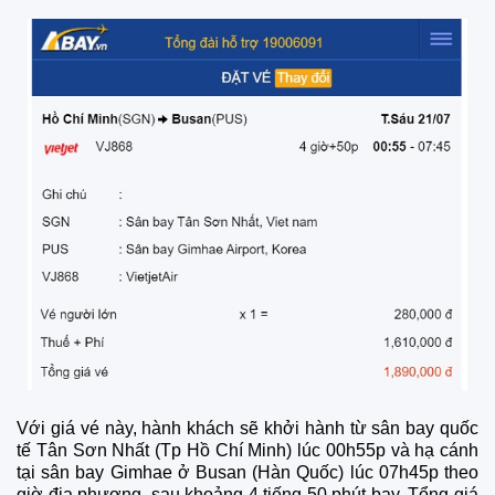
Với giá vé này, hành khách sẽ khởi hành từ sân bay quốc
tế Tân Sơn Nhất (Tp Hồ Chí Minh) lúc 00h55p và hạ cánh
tại sân bay Gimhae ở Busan (Hàn Quốc) lúc 07h45p theo
giờ địa phương, sau khoảng 4 tiếng 50 phút bay. Tổng giá