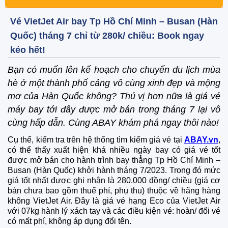
Vé VietJet Air bay Tp Hồ Chí Minh – Busan (Hàn
Quốc) tháng 7 chỉ từ 280k/ chiều: Book ngay
kẻo hết!
Bạn có muốn lên kế hoạch cho chuyến du lịch mùa
hè ở một thành phố cảng vô cùng xinh đẹp và mộng
mơ của Hàn Quốc không? Thú vị hơn nữa là giá vé
máy bay tới đây được mở bán trong tháng 7 lại vô
cùng hấp dẫn. Cùng ABAY khám phá ngay thôi nào!
Cụ thể, kiểm tra trên hệ thống tìm kiếm giá vé tại
ABAY.vn
,
có thể thấy xuất hiện khá nhiều ngày bay có giá vé tốt
được mở bán cho hành trình bay thẳng Tp Hồ Chí Minh –
Busan (Hàn Quốc) khởi hành tháng 7/2023. Trong đó mức
giá tốt nhất được ghi nhận là 280.000 đồng/ chiều (giá cơ
bản chưa bao gồm thuế phí, phụ thu) thuộc về hãng hàng
không VietJet Air. Đây là giá vé hạng Eco của VietJet Air
với 07kg hành lý xách tay và các điều kiện vé: hoàn/ đổi vé
có mất phí, không áp dụng đổi tên.