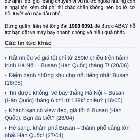
dự định “đổi gió” bằng chuyến vi vu nước ngoài nhưng còn
e ngại tốn kém chi phí thì chắc chắn không nên bỏ lỡ cơ
hội tuyệt vời này đâu nhé.
Đừng quên, liên hệ tổng đài
1900 6091
để được ABAY hỗ
trợ bạn đặt vé máy bay nhanh chóng và hiệu quả nhất.
Các tin tức khác
Rất nhiều vé giá tốt chỉ từ 280k/ chiều trên hành
trình Hà Nội – Busan (Hàn Quốc) tháng 7!
(20/06)
Điểm danh những khu chợ nổi tiếng nhất Busan
(18/05)
Tin được không, vé bay thẳng Hà Nội – Busan
(Hàn Quốc) tháng 6 chỉ từ 139k/ chiều?
(18/05)
Khách sạn có view đẹp, giá tốt ở Busan (Hàn
Quốc): Bạn đã biết?
(28/04)
Hè sang, khám phá Busan – thành phố cảng lớn
nhất Hàn Quốc!
(27/04)