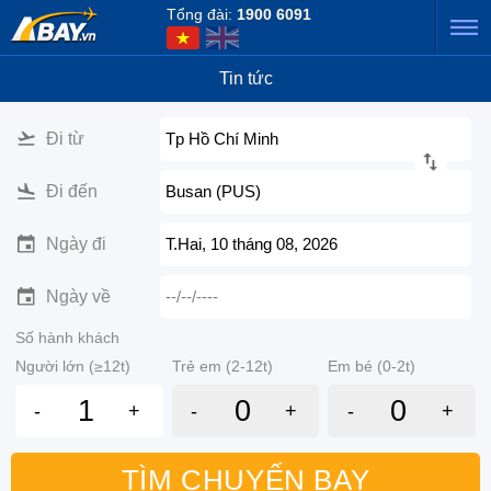
Tổng đài:
1900 6091
Tin tức
Đi từ
Tp Hồ Chí Minh
Đi đến
Busan (PUS)
Ngày đi
T.Hai, 10 tháng 08, 2026
Ngày về
--/--/----
Số hành khách
Người lớn (≥12t)
Trẻ em (2-12t)
Em bé (0-2t)
-
+
-
+
-
+
TÌM CHUYẾN BAY