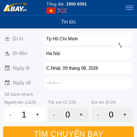
Tổng đài:
1900 6091
Tin tức
Đi từ
Tp Hồ Chí Minh
Đi đến
Hà Nội
Ngày đi
C.Nhật, 09 tháng 08, 2026
Ngày về
--/--/----
Số hành khách
Người lớn (≥12t)
Trẻ em (2-12t)
Em bé (0-2t)
-
+
-
+
-
+
TÌM CHUYẾN BAY