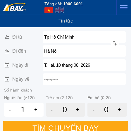
Tổng đài:
1900 6091
Tin tức
Đi từ
Tp Hồ Chí Minh
Đi đến
Hà Nội
Ngày đi
T.Hai, 10 tháng 08, 2026
Ngày về
--/--/----
Số hành khách
Người lớn (≥12t)
Trẻ em (2-12t)
Em bé (0-2t)
-
+
-
+
-
+
TÌM CHUYẾN BAY