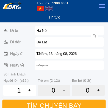
Tổng đài:
1900 6091
Tin tức
Đi từ
Hà Nội
Đi đến
Đà Lạt
Ngày đi
T.Năm, 13 tháng 08, 2026
Ngày về
--/--/----
Số hành khách
Người lớn (≥12t)
Trẻ em (2-12t)
Em bé (0-2t)
-
+
-
+
-
+
TÌM CHUYẾN BAY