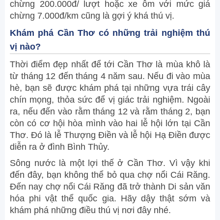
chừng 200.000đ/ lượt hoặc xe ôm với mức giá
chừng 7.000đ/km cũng là gợi ý khá thú vị.
Khám phá Cần Thơ có những trải nghiệm thú
vị nào?
Thời điểm đẹp nhất để tới Cần Thơ là mùa khô là
từ tháng 12 đến tháng 4 năm sau. Nếu đi vào mùa
hè, bạn sẽ được khám phá tại những vựa trái cây
chín mọng, thỏa sức để vị giác trải nghiệm. Ngoài
ra, nếu đến vào rằm tháng 12 và rằm tháng 2, bạn
còn có cơ hội hòa mình vào hai lễ hội lớn tại Cần
Thơ. Đó là lễ Thượng Điền và lễ hội Hạ Điền được
diễn ra ở đình Bình Thủy.
Sông nước là một lợi thế ở Cần Thơ. Vì vậy khi
đến đây, bạn không thể bỏ qua chợ nổi Cái Răng.
Đến nay chợ nổi Cái Răng đã trở thành Di sản văn
hóa phi vật thể quốc gia. Hãy dậy thật sớm và
khám phá những điều thú vị nơi đây nhé.