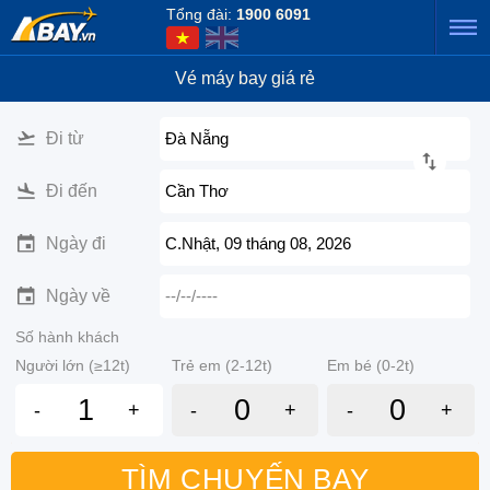
Tổng đài:
1900 6091
Vé máy bay giá rẻ
Đi từ
Đà Nẵng
Đi đến
Cần Thơ
Ngày đi
C.Nhật, 09 tháng 08, 2026
Ngày về
--/--/----
Số hành khách
Người lớn (≥12t)
Trẻ em (2-12t)
Em bé (0-2t)
-
+
-
+
-
+
TÌM CHUYẾN BAY