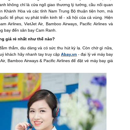
h không chỉ là cửa ngõ giao thương lý tưởng, cầu nối quan
đến Khánh Hòa và các tỉnh Nam Trung Bộ thuận tiện hơn, mà
uốc tế phục vụ phát triển kinh tế - xã hội của cả vùng. Hiện
m Airlines, VietJet Air, Bamboo Airways, Pacific Airlines và
ng bay đến sân bay Cam Ranh.
ng giá rẻ nhất như thế nào?
đằm thắm, dịu dàng và có sức thu hút kỳ lạ. Còn chờ gì nữa,
 Quý khách hãy nhanh tay truy cập
Abay.vn
- đại lý vé máy bay
 Air, Bamboo Airways & Pacific Airlines để đặt vé máy bay giá