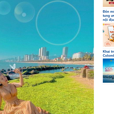
Đón mù
tung ư
nội địa
Khai t
Colomb