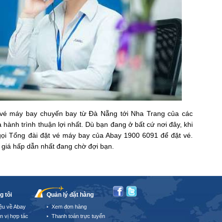
 vé máy bay chuyến bay từ Đà Nẵng tới Nha Trang của các
hành trình thuận lợi nhất. Dù bạn đang ở bất cứ nơi đây, khi
gọi Tổng đài đặt vé máy bay của Abay 1900 6091 để đặt vé.
 giá hấp dẫn nhất đang chờ đợi bạn.
g tôi
Quản lý đặt hàng
iệu về Abay
Xem đơn hàng
n vị hợp tác
Thanh toán trực tuyến