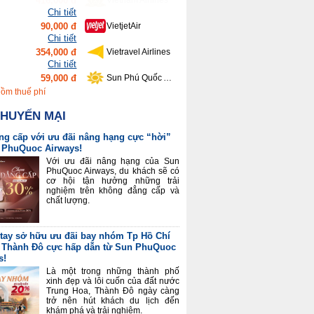
90,000 đ
VietjetAir
Chi tiết
354,000 đ
Vietravel Airlines
Chi tiết
59,000 đ
Sun Phú Quốc Airways
Chi tiết
459,000 đ
Bamboo Airways
Chi tiết
gồm thuế phí
416,000 đ
Vietnam Airlines
KHUYẾN MẠI
ng cấp với ưu đãi nâng hạng cực “hời”
 PhuQuoc Airways!
Với ưu đãi nâng hạng của Sun
PhuQuoc Airways, du khách sẽ có
cơ hội tận hưởng những trải
nghiệm trên không đẳng cấp và
chất lượng.
tay sở hữu ưu đãi bay nhóm Tp Hồ Chí
 Thành Đô cực hấp dẫn từ Sun PhuQuoc
s!
Là một trong những thành phố
xinh đẹp và lôi cuốn của đất nước
Trung Hoa, Thành Đô ngày càng
trở nên hút khách du lịch đến
khám phá và trải nghiệm.