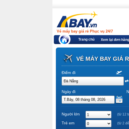
Vé máy bay giá rẻ Phục vụ 24/7
Trang chủ
Xem lại đơn hàn
VÉ MÁY BAY GIÁ 
Điểm đi
Ngày đi
N
Người lớn
(từ 12 t
Trẻ em
(từ 2 đ