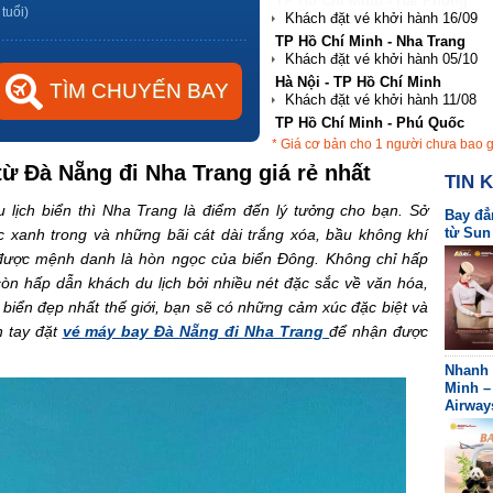
TP Hồ Chí Minh - Nha Trang
 tuổi)
Hà Nội - TP Hồ Chí Minh
TP Hồ Chí Minh - Phú Quốc
Hà Nội - Đà Nẵng
* Giá cơ bản cho 1 người chưa bao 
TP Hồ Chí Minh - Hải Phòng
ừ Đà Nẵng đi Nha Trang giá rẻ nhất
TIN 
 lịch biển thì Nha Trang là điểm đến lý tưởng cho bạn. Sở
Bay đẳ
từ Sun
ớc xanh trong và những bãi cát dài trắng xóa, bầu không khí
 được mệnh danh là hòn ngọc của biển Đông. Không chỉ hấp
òn hấp dẫn khách du lịch bởi nhiều nét đặc sắc về văn hóa,
biển đẹp nhất thế giới, bạn sẽ có những cảm xúc đặc biệt và
h tay đặt
vé máy bay Đà Nẵng đi Nha Trang
để nhận được
Nhanh 
Minh –
Airway