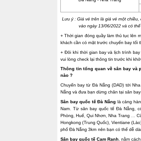
Lưu ý : Giá vé trên là giá vé một chiề
vào ngày 13/06/2022 và có thể t
+ Thời gian đóng quầy làm thủ tục lên m
khách cần có mặt trước chuyến bay tối th
+ Đôi khi thời gian bay và lịch trình b
vui lòng check lại thông tin trước khi kh
Thông tin tổng quan về sân bay và 
nào ?
Chuyến bay từ Đà Nẵng (DAD) tới Nha 
Nẵng và đưa bạn dừng chân tại sân ba
Sân bay quốc tế Đà Nẵng
là cảng hàn
Nam. Từ sân bay quốc tế Đà Nẵng, có
Phòng, Huế, Qui Nhơn, Nha Trang … Cũn
Hongkong (Trung Quốc), Vientiane (Là
phố Đà Nẵng 3km nên bạn có thể dễ dàn
Sân bay quốc tế Cam Ranh
, nằm cách