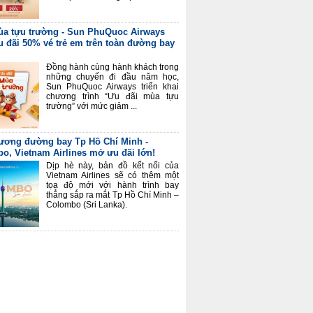
a tựu trường - Sun PhuQuoc Airways
u đãi 50% vé trẻ em trên toàn đường bay
Đồng hành cùng hành khách trong
những chuyến đi đầu năm học,
Sun PhuQuoc Airways triển khai
chương trình “Ưu đãi mùa tựu
trường” với mức giảm ...
rương đường bay Tp Hồ Chí Minh -
o, Vietnam Airlines mở ưu đãi lớn!
Dịp hè này, bản đồ kết nối của
Vietnam Airlines sẽ có thêm một
tọa độ mới với hành trình bay
thẳng sắp ra mắt Tp Hồ Chí Minh –
Colombo (Sri Lanka).