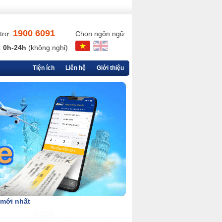
1900 6091
trợ:
Chọn ngôn ngữ
:
0h-24h
(không nghỉ)
Tiện ích
Liên hệ
Giới thiệu
 mới nhất
Chi tiết