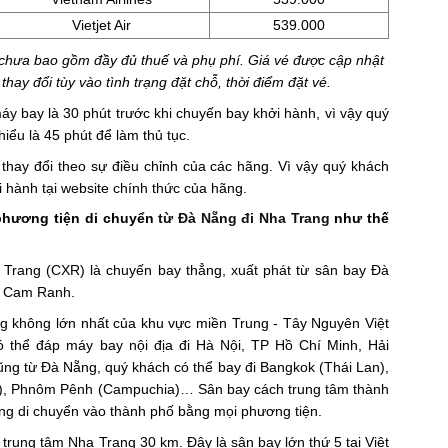
Vietjet Air
539.000
u, chưa bao gồm đầy đủ thuế và phụ phí. Giá vé được cập nhật
hay đổi tùy vào tình trạng đặt chỗ, thời điểm đặt vé.
áy bay là 30 phút trước khi chuyến bay khởi hành, vì vậy quý
iểu là 45 phút để làm thủ tục.
ay thay đổi theo sự điều chỉnh của các hãng. Vì vậy quý khách
ởi hành tại website chính thức của hãng.
phương tiện di chuyển
từ Đà Nẵng đi Nha Trang
như thế
Trang (CXR) là chuyến bay thẳng, xuất phát từ sân bay Đà
y Cam Ranh.
g không lớn nhất của khu vực miền Trung - Tây Nguyên Việt
 thể đáp máy bay nội địa đi Hà Nội, TP Hồ Chí Minh, Hải
g từ Đà Nẵng, quý khách có thể bay đi Bangkok (Thái Lan),
o), Phnôm Pênh (Campuchia)… Sân bay cách trung tâm thành
g di chuyển vào thành phố bằng mọi phương tiện.
 trung tâm Nha Trang 30 km. Đây là sân bay lớn thứ 5 tại Việt