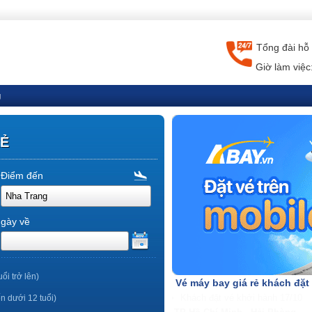
Tổng đài hỗ 
Giờ làm việc
g
RẺ
Điểm đến
gày về
uổi trở lên)
Vé máy bay giá rẻ khách đặt
ến dưới 12 tuổi)