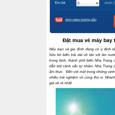
Em bé
(dưới 2
Xem video hướng dẫn
Đặt mua vé máy bay t
Nếu bạn và gia đình đang có ý định du
hữu bờ biển trải dài vô tận với làn nư
trong lành, thành phố biển Nha Trang
dẫn bởi cảnh sắc tự nhiên, Nha Trang c
ẩm thực. Đến với một trong những vịnh 
nhiều trải nghiệm vô cùng thú vị. Nhan
giá vé rẻ nhất.