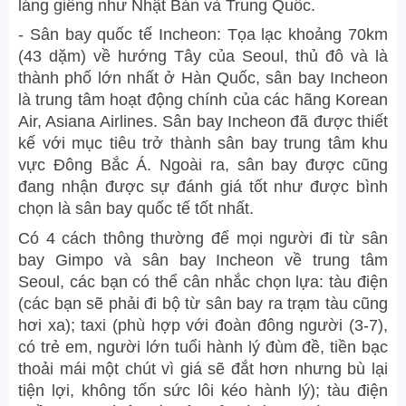
láng giềng như Nhật Bản và Trung Quốc.
- Sân bay quốc tế Incheon: Tọa lạc khoảng 70km
(43 dặm) về hướng Tây của Seoul, thủ đô và là
thành phố lớn nhất ở Hàn Quốc, sân bay Incheon
là trung tâm hoạt động chính của các hãng Korean
Air, Asiana Airlines. Sân bay Incheon đã được thiết
kế với mục tiêu trở thành sân bay trung tâm khu
vực Đông Bắc Á. Ngoài ra, sân bay được cũng
đang nhận được sự đánh giá tốt như được bình
chọn là sân bay quốc tế tốt nhất.
Có 4 cách thông thường để mọi người đi từ sân
bay Gimpo và sân bay Incheon về trung tâm
Seoul, các bạn có thể cân nhắc chọn lựa: tàu điện
(các bạn sẽ phải đi bộ từ sân bay ra trạm tàu cũng
hơi xa); taxi (phù hợp với đoàn đông người (3-7),
có trẻ em, người lớn tuổi hành lý đùm đề, tiền bạc
thoải mái một chút vì giá sẽ đắt hơn nhưng bù lại
tiện lợi, không tốn sức lôi kéo hành lý); tàu điện