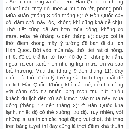
- Seoul nói riêng và đất nước Hàn Quốc nói chung
có khí hậu thay đổi theo 4 mùa rõ rệt, phong phú.
Mùa xuân (tháng 3 đến tháng 5): ở Hàn Quốc cây
cối đâm chồi nẩy lộc, không khí cũng khá dễ chịu.
Thời tiết cũng đã ấm hơn mùa đông, không có
mưa. Mùa hè (tháng 6 đến tháng 8): được coi là
thời điểm không mấy lý tưởng để bạn đi du lịch
Hàn Quốc. Bởi vào mùa này, thời tiết rất oi nóng,
nhiệt độ có thể lên tới hơn 40 độ C, không khí ẩm,
ngoài ra còn xuất hiện những trận mưa lớn và bão
bất thường. Mùa thu (tháng 9 đến tháng 11): đây
chính là thời điểm lý tưởng và thích hợp nhất để
du lịch Hàn Quốc. Không khí mát mẻ, dễ chịu cùng
với cảnh sắc tự nhiên lãng mạn thu hút nhiều
khách du lịch đến xứ sở kimchi vào mùa này. Mùa
đông (tháng 12 đến tháng 2): ở Hàn Quốc khá
lạnh, nhiệt độ có thể xuống -20 độ. Tuy nhiên, với
những ai ưa thích các hoạt động vui chơi, thể thao
trên băng tuyết thì đây cũng là thời điểm khá thuận