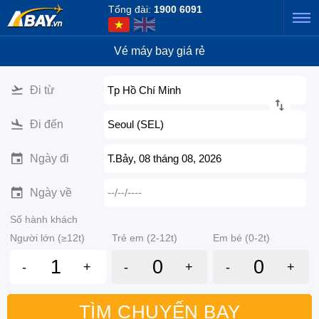
Tổng đài:
1900 6091
Vé máy bay giá rẻ
Đi từ
Tp Hồ Chí Minh
Đi đến
Seoul (SEL)
Ngày đi
T.Bảy, 08 tháng 08, 2026
Ngày về
--/--/----
Số hành khách
Người lớn (≥12t)
Trẻ em (2-12t)
Em bé (0-2t)
-
+
-
+
-
+
TÌM CHUYẾN BAY