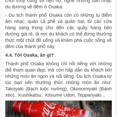
chơi thủy cung và hẹn hò, nghe những bản nhạc
du dương về đêm ở Osaka.
- Du lịch thành phố Osaka còn có những tụ điểm
âm nhạc, quán cà phê và quán bar, từ các cửa
hàng sang trọng cho đến các quầy hàng bên
đường giá rẻ, là nơi du khách có thể đứng thưởng
thức một chút đồ uống và khám phá cuộc sống về
đêm của thành phố này.
4.4. Tới Osaka, ăn gì?
Thành phố Osaka không chỉ nối tiếng với những
điể tham quan đẹp, mà còn hấp dẫn du khách bởi
những món ăn ngon và nổi tiếng. Du lịch Osaka tự
túc bạn nên thưởng thức những món ăn như:
Takoyaki (Bạch tuộc nướng), Okonomiyaki (Bánh
xèo), Kushikatsu, Kitsume Udon, Teppanyaki…