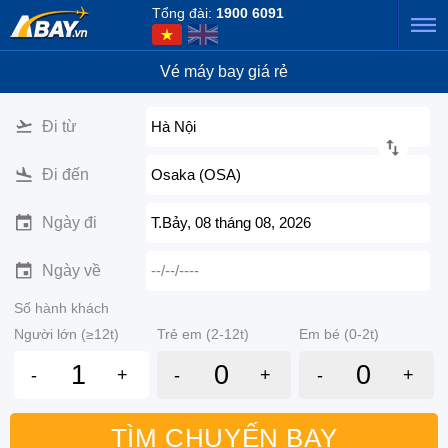
Tổng đài:
1900 6091
Vé máy bay giá rẻ
Đi từ
Hà Nội
Đi đến
Osaka (OSA)
Ngày đi
T.Bảy, 08 tháng 08, 2026
Ngày về
--/--/----
Số hành khách
Người lớn (≥12t)
Trẻ em (2-12t)
Em bé (0-2t)
-
+
-
+
-
+
TÌM CHUYẾN BAY