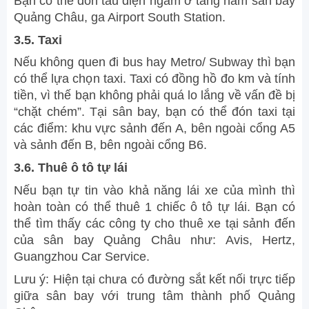
Bạn có thể đón tàu điện ngầm ở tầng hầm sân bay
Quảng Châu, ga Airport South Station.
3.5. Taxi
Nếu không quen đi bus hay Metro/ Subway thì bạn
có thể lựa chọn taxi. Taxi có đồng hồ đo km và tính
tiền, vì thế bạn không phải quá lo lắng về vấn đề bị
“chặt chém”. Tại sân bay, bạn có thể đón taxi tại
các điểm: khu vực sảnh đến A, bên ngoài cổng A5
và sảnh đến B, bên ngoài cổng B6.
3.6. Thuê ô tô tự lái
Nếu bạn tự tin vào khả năng lái xe của mình thì
hoàn toàn có thể thuê 1 chiếc ô tô tự lái. Bạn có
thể tìm thấy các công ty cho thuê xe tại sảnh đến
của sân bay Quảng Châu như: Avis, Hertz,
Guangzhou Car Service.
Lưu ý: Hiện tại chưa có đường sắt kết nối trực tiếp
giữa sân bay với trung tâm thành phố Quảng