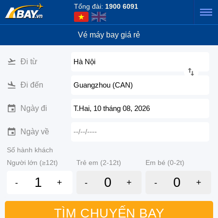
Tổng đài:
1900 6091
Vé máy bay giá rẻ
Đi từ
Hà Nội
Đi đến
Guangzhou (CAN)
Ngày đi
T.Hai, 10 tháng 08, 2026
Ngày về
--/--/----
Số hành khách
Người lớn (≥12t)
Trẻ em (2-12t)
Em bé (0-2t)
-
+
-
+
-
+
TÌM CHUYẾN BAY