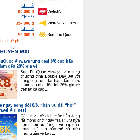
90,000 đ
VietjetAir
Chi tiết
354,000 đ
Vietravel Airlines
Chi tiết
59,000 đ
Sun Phú Quốc Airways
Chi tiết
639,000 đ
Bamboo Airways
Chi tiết
gồm thuế phí
416,000 đ
Vietnam Airlines
KHUYẾN MẠI
uQuoc Airways tung deal 8/8 cực hấp
giảm đến 28% giá vé!
Sun PhuQuoc Airways vừa tung
chương trình Double Day 8/8 với
hàng loạt ưu đãi hấp dẫn, mức
giảm cao nhất lên tới 28% giá vé
trên tất cả các ...
é ngày song đôi 8/8, nhận ưu đãi “hời”
ravel Airlines!
Các tín đồ xê dịch chắc hẳn đang
rất mong chờ ngày “sale” 8/8 hứa
hẹn nhiều ưu đãi giá vé hấp dẫn.
Tranh thủ dịp này để sở hữu
những tấm vé bay ...