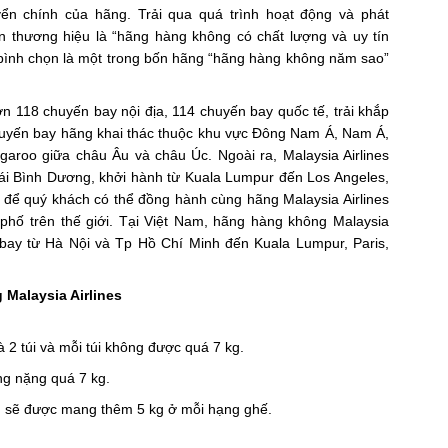
ển chính của hãng. Trải qua quá trình hoạt động và phát
ên thương hiệu là “hãng hàng không có chất lượng và uy tín
c bình chọn là một trong bốn hãng “hãng hàng không năm sao”
ơn 118 chuyến bay nội địa, 114 chuyến bay quốc tế, trải khắp
huyến bay hãng khai thác thuộc khu vực Đông Nam Á, Nam Á,
aroo giữa châu Âu và châu Úc. Ngoài ra, Malaysia Airlines
i Bình Dương, khởi hành từ Kuala Lumpur đến Los Angeles,
i để quý khách có thể đồng hành cùng hãng Malaysia Airlines
 phố trên thế giới. Tại Việt Nam, hãng hàng không Malaysia
g bay từ Hà Nội và Tp Hồ Chí Minh đến Kuala Lumpur, Paris,
 Malaysia Airlines
à 2 túi và mỗi túi không được quá 7 kg.
ng nặng quá 7 kg.
g, sẽ được mang thêm 5 kg ở mỗi hạng ghế.