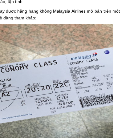
áo, tận tình.
bay được hãng hàng không Malaysia Airlines mở bán trên một
 dễ dàng tham khảo: