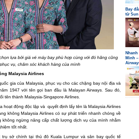
Bay đẳ
từ Sun
Nhanh 
chọn lựa bởi giá vé máy bay phù hợp cùng với đó hãng cũng
Minh –
Airway
ự phục vụ, chăm sóc khách hàng của mình
ng Malaysia Airlines
uốc gia của Malaysia, phục vụ cho các chặng bay nội địa và
năm 1947 với tên gọi ban đầu là Malayan Airways. Sau đó,
ổi tên thành Malaysia-Singapore Airlines.
 hoạt động độc lập và quyết định lấy tên là Malaysia Airlines
g không Malaysia Airlines có sự phát triển nhanh chóng về
g không ngừng nâng cấp chất lượng dịch vụ của mình nhằm
hiệm tốt nhất.
t trụ sở chính tại thủ đô Kuala Lumpur và sân bay quốc tế