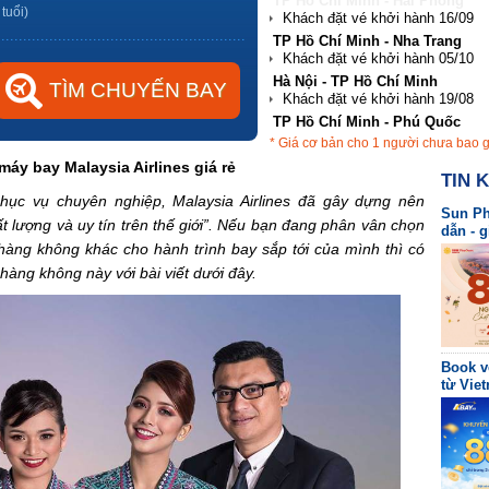
TP Hồ Chí Minh - Nha Trang
 tuổi)
Hà Nội - TP Hồ Chí Minh
TP Hồ Chí Minh - Phú Quốc
Hà Nội - Đà Nẵng
* Giá cơ bản cho 1 người chưa bao 
TP Hồ Chí Minh - Hải Phòng
máy bay Malaysia Airlines giá rẻ
TIN 
phục vụ chuyên nghiệp, Malaysia Airlines đã gây dựng nên
Sun Ph
t lượng và uy tín trên thế giới”. Nếu bạn đang phân vân chọn
dẫn - 
 hàng không khác cho hành trình bay sắp tới của mình thì có
hàng không này với bài viết dưới đây.
Book v
từ Viet