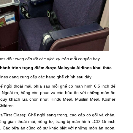
nes đều cung cấp tốt các dịch vụ trên mỗi chuyến bay
 hành trình trọng điểm được Malaysia Airlines khai thác
lines đang cung cấp các hạng ghế chính sau đây:
 ngồi thoải mái, phía sau mỗi ghế có màn hình 6,5 inch để
h. Ngoài ra, hãng còn phục vụ các bữa ăn với những món ăn
quý khách lựa chọn như: Hindu Meal, Muslim Meal, Kosher
Children
/First Class): Ghế ngồi sang trọng, cao cấp có gối và chăn,
ng gian thoải mái, riêng tư, trang bị màn hình LCD 15 inch
. Các bữa ăn cũng có sự khác biệt với những món ăn ngon,