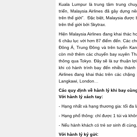
Kuala Lumpur là trung tâm trung chuy
triển, Malaysia Airlines đã gây dựng n
trên thế giới”. Đặc biệt, Malaysia đượ
trên thế giới bởi Skytrax.
Hiện Malaysia Airlines đang khai thác h
6 châu lục với hơn 87 điểm đến. Các c
Đông Á, Trung Đông và trên tuyến Kang
còn mở thêm các chuyến bay xuyên Thá
thông qua Tokyo. Đây sẽ là sự thuận lợ
khi có hành trình bay đến nhiều thành
Airlines đang khai thác trên các chặn
Langkawi, London…
Các quy định về hành lý khi bay cùng
Với hành lý xách tay:
- Hạng nhất và hạng thương gia: tối đa l
- Hạng phổ thông: chỉ được 1 túi và khô
- Nếu hành khách có trẻ sơ sinh đi cùn
Với hành lý ký gửi: