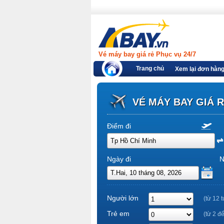
Vé máy bay giá rẻ Phục vụ 24/7
Trang chủ
Xem lại đơn hàn
VÉ MÁY BAY GIÁ 
Điểm đi
Ngày đi
N
Người lớn
(từ 12 t
Trẻ em
(từ 2 đ