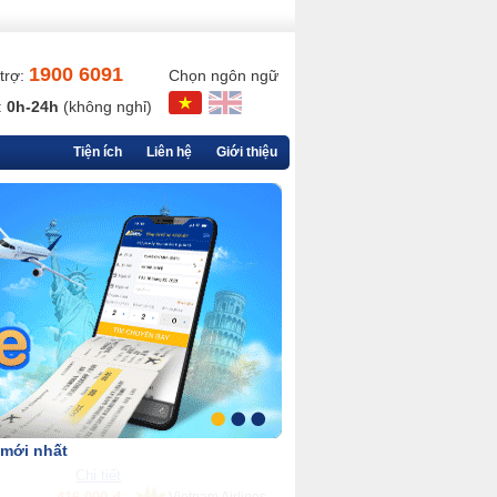
1900 6091
trợ:
Chọn ngôn ngữ
:
0h-24h
(không nghỉ)
Tiện ích
Liên hệ
Giới thiệu
 mới nhất
Chi tiết