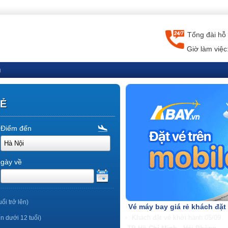
Tổng đài hỗ 
Giờ làm việc
g
RẺ
Điểm đến
gày về
uổi trở lên)
Vé máy bay giá rẻ khách đặt
ến dưới 12 tuổi)