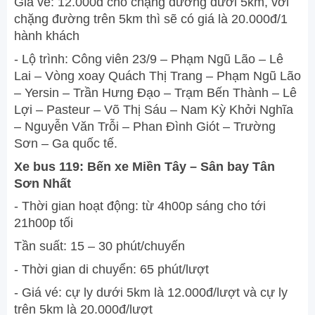
Giá vé: 12.000đ cho chặng đường dưới 5km, với
chặng đường trên 5km thì sẽ có giá là 20.000đ/1
hành khách
- Lộ trình: Công viên 23/9 – Phạm Ngũ Lão – Lê
Lai – Vòng xoay Quách Thị Trang – Phạm Ngũ Lão
– Yersin – Trần Hưng Đạo – Trạm Bến Thành – Lê
Lợi – Pasteur – Võ Thị Sáu – Nam Kỳ Khởi Nghĩa
– Nguyễn Văn Trỗi – Phan Đình Giót – Trường
Sơn – Ga quốc tế.
Xe bus 119: Bến xe Miền Tây – Sân bay Tân
Sơn Nhất
- Thời gian hoạt động: từ 4h00p sáng cho tới
21h00p tối
Tần suất: 15 – 30 phút/chuyến
- Thời gian di chuyển: 65 phút/lượt
- Giá vé: cự ly dưới 5km là 12.000đ/lượt và cự ly
trên 5km là 20.000đ/lượt