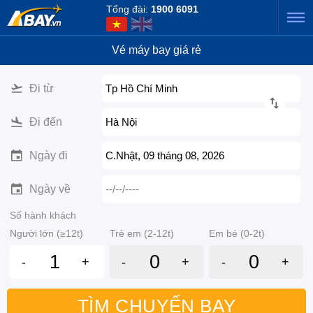
Tổng đài:
1900 6091
Vé máy bay giá rẻ
Đi từ
Tp Hồ Chí Minh
Đi đến
Hà Nội
Ngày đi
C.Nhật, 09 tháng 08, 2026
Ngày về
--/--/----
Số hành khách
Người lớn (≥12t)
Trẻ em (2-12t)
Em bé (0-2t)
-
+
-
+
-
+
TÌM CHUYẾN BAY