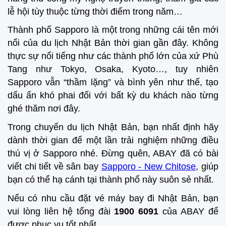
lễ hội tùy thuộc từng thời điểm trong năm…
Thành phố Sapporo là một trong những cái tên mới
nổi của du lịch Nhật Bản thời gian gần đây. Không
thực sự nổi tiếng như các thành phố lớn của xứ Phù
Tang như Tokyo, Osaka, Kyoto…, tuy nhiên
Sapporo vẫn “thầm lặng” và bình yên như thế, tạo
dấu ấn khó phai đối với bất kỳ du khách nào từng
ghé thăm nơi đây.
Trong chuyến du lịch Nhật Bản, bạn nhất định hãy
dành thời gian để một lần trải nghiệm những điều
thú vị ở Sapporo nhé. Đừng quên, ABAY đã có bài
viết chi tiết về sân bay
Sapporo - New Chitose
, giúp
bạn có thể hạ cánh tại thành phố này suôn sẻ nhất.
Nếu có nhu cầu đặt vé máy bay đi Nhật Bản, bạn
vui lòng liên hệ tổng đài
1900 6091
của ABAY để
được phục vụ tốt nhất.