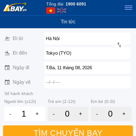
Tổng đài:
1900 6091
Tin tức
Đi từ
Hà Nội
Đi đến
Tokyo (TYO)
Ngày đi
T.Ba, 11 tháng 08, 2026
Ngày về
--/--/----
Số hành khách
Người lớn (≥12t)
Trẻ em (2-12t)
Em bé (0-2t)
-
+
-
+
-
+
TÌM CHUYẾN BAY