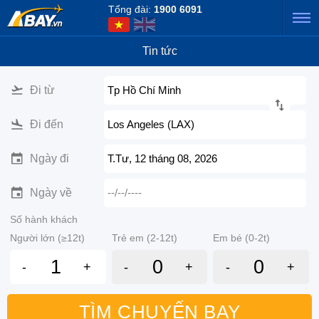
Tổng đài:
1900 6091
Tin tức
Đi từ
Tp Hồ Chí Minh
Đi đến
Los Angeles (LAX)
Ngày đi
T.Tư, 12 tháng 08, 2026
Ngày về
--/--/----
Số hành khách
Người lớn (≥12t)
Trẻ em (2-12t)
Em bé (0-2t)
-
+
-
+
-
+
TÌM CHUYẾN BAY