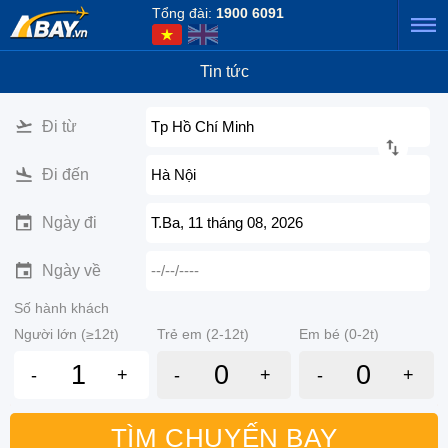
Tổng đài:
1900 6091
Tin tức
Đi từ
Tp Hồ Chí Minh
Đi đến
Hà Nội
Ngày đi
T.Ba, 11 tháng 08, 2026
Ngày về
--/--/----
Số hành khách
Người lớn (≥12t)
Trẻ em (2-12t)
Em bé (0-2t)
-
+
-
+
-
+
TÌM CHUYẾN BAY