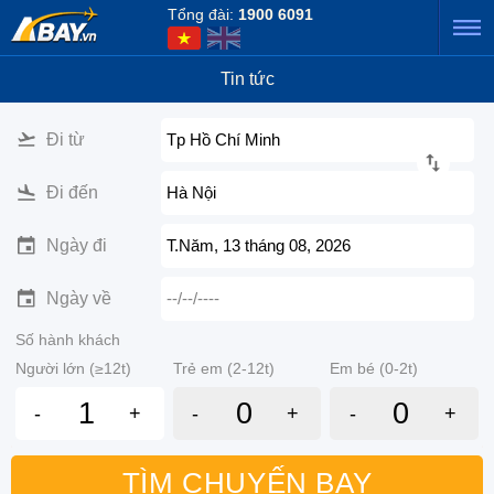
Tổng đài:
1900 6091
Tin tức
Đi từ
Tp Hồ Chí Minh
Đi đến
Hà Nội
Ngày đi
T.Năm, 13 tháng 08, 2026
Ngày về
--/--/----
Số hành khách
Người lớn (≥12t)
Trẻ em (2-12t)
Em bé (0-2t)
-
+
-
+
-
+
TÌM CHUYẾN BAY