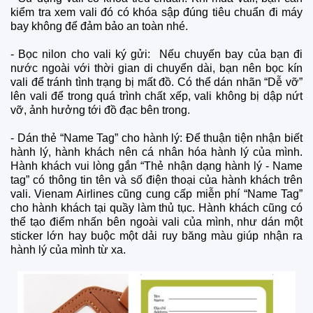
kiểm tra xem vali đó có khóa sập đúng tiêu chuẩn đi máy
bay không để đảm bảo an toàn nhé.
-
Bọc nilon cho vali ký gửi: Nếu chuyến bay của bạn đi
nước ngoài với thời gian di chuyển dài, bạn nên bọc kín
vali để tránh tình trạng bị mất đồ. Có thể dán nhãn “Dễ vỡ”
lên vali để trong quá trình chất xếp, vali không bị dập nứt
vỡ, ảnh hưởng tới đồ đạc bên trong.
-
Dán thẻ “Name Tag” cho hành lý: Để thuận tiện nhận biết
hành lý, hành khách nên cá nhân hóa hành lý của mình.
Hành khách vui lòng gắn “Thẻ nhận dạng hành lý - Name
tag” có thông tin tên và số điện thoại của hành khách trên
vali. Vienam Airlines cũng cung cấp miễn phí “Name Tag”
cho hành khách tại quầy làm thủ tục. Hành khách cũng có
thể tạo điểm nhấn bên ngoài vali của mình, như dán một
sticker lớn hay buộc một dải ruy băng màu giúp nhận ra
hành lý của mình từ xa.