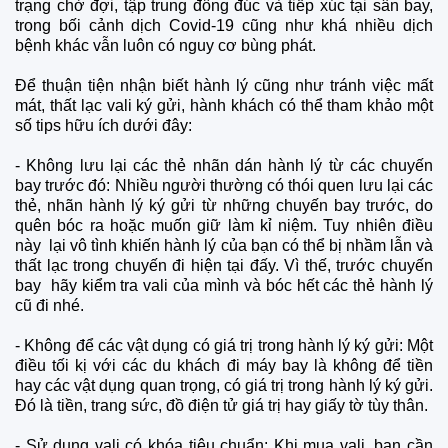
trạng chờ đợi, tập trung đông đúc và tiếp xúc tại sân bay,
trong bối cảnh dịch Covid-19 cũng như khá nhiều dịch
bệnh khác vẫn luôn có nguy cơ bùng phát.
Để thuận tiện nhận biết hành lý cũng như tránh việc mất
mát, thất lạc vali ký gửi, hành khách có thể tham khảo một
số tips hữu ích dưới đây:
-
Không lưu lại các thẻ nhãn dán hành lý từ các chuyến
bay trước đó: Nhiều người thường có thói quen lưu lại các
thẻ, nhãn hành lý ký gửi từ những chuyến bay trước, do
quên bóc ra hoặc muốn giữ làm kỉ niệm. Tuy nhiên điều
này lại vô tình khiến hành lý của bạn có thể bị nhầm lẫn và
thất lạc trong chuyến đi hiện tại đấy. Vì thế, trước chuyến
bay hãy kiểm tra vali của mình và bóc hết các thẻ hành lý
cũ đi nhé.
-
Không để các vật dụng có giá trị trong hành lý ký gửi: Một
điều tối kị với các du khách đi máy bay là không để tiền
hay các vật dụng quan trọng, có giá trị trong hành lý ký gửi.
Đó là tiền, trang sức, đồ điện tử giá trị hay giấy tờ tùy thân.
-
Sử dụng vali có khóa tiêu chuẩn: Khi mua vali, bạn cần