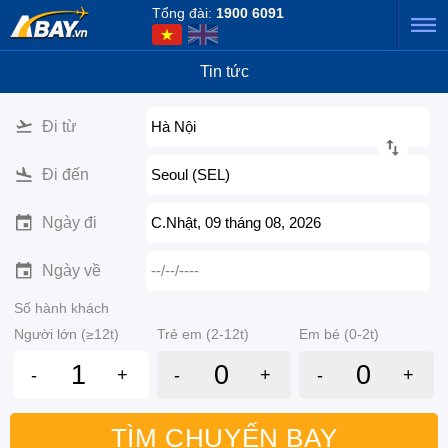
Tổng đài:
1900 6091
Tin tức
Đi từ
Hà Nội
Đi đến
Seoul (SEL)
Ngày đi
C.Nhật, 09 tháng 08, 2026
Ngày về
--/--/----
Số hành khách
Người lớn (≥12t)
Trẻ em (2-12t)
Em bé (0-2t)
-
+
-
+
-
+
TÌM CHUYẾN BAY