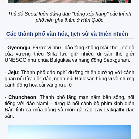
Thủ đô Seoul luôn đứng đầu "bảng xếp hạng" các thành
phố nên ghé thăm ở Hàn Quốc
Các thành phố văn hóa, lịch sử và thiên nhiên
-
Gyeongju
: Được ví như "bảo tàng không mái che", cố đô
của vương triều Silla lưu giữ nhiều di sản thế giới
UNESCO như chùa Bulguksa và hang động Seokguram.
-
Jeju
: Thành phố đảo nghỉ dưỡng thiên đường với cảnh
quan núi lửa độc đáo, ngọn núi Hallasan hùng vĩ và những
cánh đồng hoa cải vàng rực rỡ.
-
Chuncheon
: Thành phố lãng mạn nằm bên sông, nổi
tiếng với đảo Nami – từng là bối cảnh bộ phim kinh điển
Bản tình ca mùa đông và món gà xào cay Dakgalbi đặc
sản.