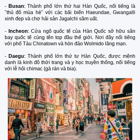
-
Busan
: Thành phố lớn thứ hai Hàn Quốc, nổi tiếng là
"thủ đô mùa hè" với các bãi biển Haeundae, Gwangalli
xinh đẹp và chợ hải sản Jagalchi sầm uất.
-
Incheon
: Cửa ngõ quốc tế của Hàn Quốc sở hữu sân
bay quốc tế cùng tên top đầu thế giới. Nơi đây nổi tiếng
với phố Tàu Chinatown và hòn đảo Wolmido lãng mạn.
-
Daegu
: Thành phố lớn thứ tư Hàn Quốc, được mệnh
danh là kinh đô thời trang và y học truyền thống, nổi tiếng
với lễ hội chimac (gà rán và bia).