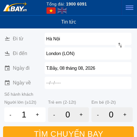
Tổng đài:
1900 6091
Tin tức
Đi từ
Hà Nội
Đi đến
London (LON)
Ngày đi
T.Bảy, 08 tháng 08, 2026
Ngày về
--/--/----
Số hành khách
Người lớn (≥12t)
Trẻ em (2-12t)
Em bé (0-2t)
-
+
-
+
-
+
TÌM CHUYẾN BAY