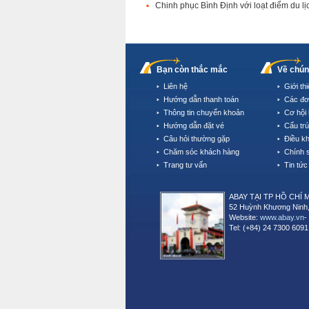
Chinh phục Bình Định với loạt điểm du lị
Bạn còn thắc mắc
Về chún
Liên hệ
Giới th
Hướng dẫn thanh toán
Các đơ
Thông tin chuyển khoản
Cơ hội 
Hướng dẫn đặt vé
Cấu tr
Câu hỏi thường gặp
Điều k
Chăm sóc khách hàng
Chính 
Trang tư vấn
Tin tức
ABAY TẠI TP HỒ CHÍ 
52 Huỳnh Khương Ninh,
Website:
www.abay.vn
-
Tel: (+84) 24 7300 6091