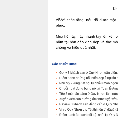
Kh
ABAY chắc rằng, nếu đã được một l
phục.
Mùa hè này, hãy nhanh tay lên kế h
năm tại hòn đảo xinh đẹp và thơ mộ
chóng và hiệu quả nhất.
Các tin tức khác
Gợi ý 3 khách sạn ở Quy Nhơn gần biển, 
Điểm danh những bãi biển đẹp ít người 
Phù Mỹ - vùng đất hội tụ nhiều món ngo
Chuỗi hoạt động bùng nổ tại Tuần lễ Am
Tốp 5 món ăn sáng ở Quy Nhơn làm nức
Xuyên đêm tận hưởng ẩm thực tuyệt vờ
Review 3 khách sạn đẳng cấp ở Quy Nh
Vi vu Quy Nhơn dịp Tết thì nên đi đâu?
(
Điểm danh 3 resort nổi bật nhất tại Quy