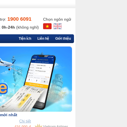
1900 6091
trợ:
Chọn ngôn ngữ
:
0h-24h
(không nghỉ)
Tiện ích
Liên hệ
Giới thiệu
 mới nhất
Chi tiết
90,000 đ
VietjetAir