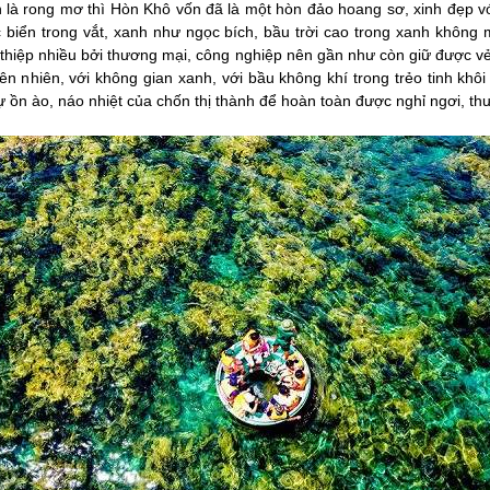
 là rong mơ thì Hòn Khô vốn đã là một hòn đảo hoang sơ, xinh đẹp vớ
 biển trong vắt, xanh như ngọc bích, bầu trời cao trong xanh không
n thiệp nhiều bởi thương mại, công nghiệp nên gần như còn giữ được vẻ
ên nhiên, với không gian xanh, với bầu không khí trong trẻo tinh khôi
sự ồn ào, náo nhiệt của chốn thị thành để hoàn toàn được nghỉ ngơi, th