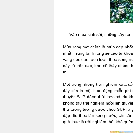
Vào mùa sinh sôi, những cây ron
Mùa rong mơ chính là mùa đẹp nhất 
nhất. Trung bình rong sẽ cao từ kho
vàng độc đáo, uốn lượn theo sóng n
này từ trên cao, bạn sẽ thấy chún
mị.
Một trong những trải nghiệm xuất s
đây còn là một hoạt động miễn phí 
thuyền SUP, đồng thời theo sát du k
không thử trải nghiệm ngồi lên thuyề
thử tưởng tượng được chèo SUP ra gi
dập dìu theo làn sóng nước, chỉ cầ
quả thực là trải nghiệm thật khó qu