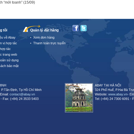
ch “mới toanh”
(15/09)
g tôi
Quản lý đặt hàng
iệu về Abay
Xem đơn hàng
n vị hợp tác
Thanh toán trực tuyến
hợp tác
úc trang web
hoản sử dụng
sách bảo mật
MINH
ABAY TẠI HÀ NỘI
 P.Tân Định, Tp Hồ Chí Minh
324 Phố Huế, P.Hai Bà Trư
 Email:
contact@abay.vn
Website:
www.abay.vn
- Em
 - Fax: (+84) 24 3533 5403
Tel: (+84) 24 7300 6091 - 