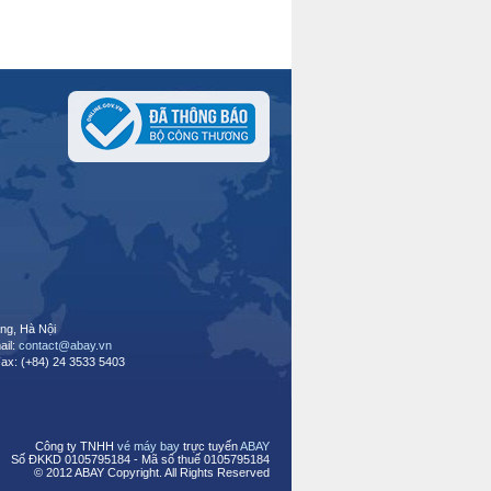
ng, Hà Nội
ail:
contact@abay.vn
Fax: (+84) 24 3533 5403
Công ty TNHH
vé máy bay
trực tuyến
ABAY
Số ĐKKD 0105795184 - Mã số thuế 0105795184
© 2012 ABAY Copyright. All Rights Reserved