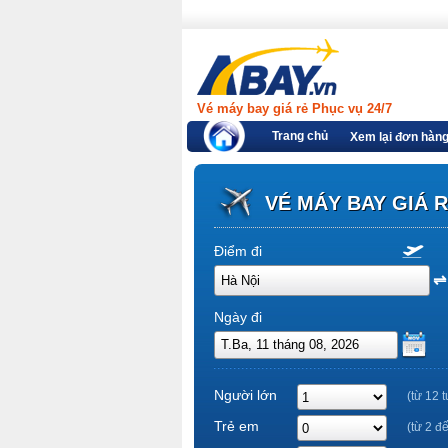
Vé máy bay giá rẻ Phục vụ 24/7
Trang chủ
Xem lại đơn hàn
VÉ MÁY BAY GIÁ 
Điểm đi
Ngày đi
Người lớn
(từ 12 t
Trẻ em
(từ 2 đ