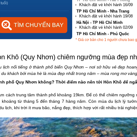
 tuổi)
Hà Nội - TP Hồ Chí Minh
TP Hồ Chí Minh - Phú Quốc
Hà Nội - Đà Nẵng
* Giá cơ bản cho 1 người chưa bao 
TP Hồ Chí Minh - Hải Phòng
Hòn Khô (Quy Nhơn) chiêm ngưỡng mùa đẹp nhấ
 lịch nổi tiếng ở thành phố biển Quy Nhơn – nơi sở hữu vẻ đẹp hoa
 du khách bởi mùa hè là mùa đẹp nhất trong năm – mùa rong mơ vàng 
ành phố Quy Nhơn không? Thời điểm nào nên tới Hòn Khô để n
nằm cách trung tâm thành phố khoảng 19km. Để có thể chiêm ngưỡng
khoảng từ tháng 5 đến tháng 7 hàng năm. Còn mùa du lịch lý tưởng
 du lịch, khi trời ít mưa bão, nắng đẹp, thích hợp với rất nhiều trải nghiệ