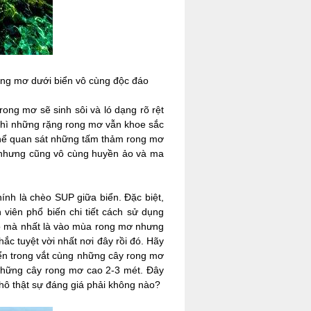
ong mơ dưới biển vô cùng độc đáo
ng mơ sẽ sinh sôi và ló dạng rõ rệt
 thì những rặng rong mơ vẫn khoe sắc
thể quan sát những tấm thảm rong mơ
 nhưng cũng vô cùng huyền ảo và ma
nh là chèo SUP giữa biển. Đặc biệt,
viên phổ biến chi tiết cách sử dụng
Khô mà nhất là vào mùa rong mơ nhưng
ắc tuyệt vời nhất nơi đây rồi đó. Hãy
iển trong vắt cùng những cây rong mơ
 những cây rong mơ cao 2-3 mét. Đây
hô thật sự đáng giá phải không nào?