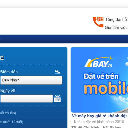
Tổng đài hỗ 
Giờ làm việc
g
RẺ
Điểm đến
Ngày về
uổi trở lên)
Vé máy bay giá rẻ khách đặt
ến dưới 12 tuổi)
TP Hồ Chí Minh - Nha Trang