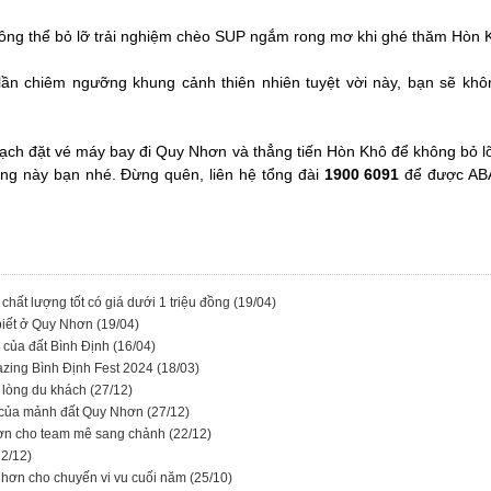
ông thể bỏ lỡ trải nghiệm chèo SUP ngắm rong mơ khi ghé thăm Hòn 
ần chiêm ngưỡng khung cảnh thiên nhiên tuyệt vời này, bạn sẽ khôn
oạch đặt vé máy bay đi Quy Nhơn và thẳng tiến Hòn Khô để không bỏ 
ng này bạn nhé. Đừng quên, liên hệ tổng đài
1900 6091
để được ABA
chất lượng tốt có giá dưới 1 triệu đồng
(19/04)
biết ở Quy Nhơn
(19/04)
n của đất Bình Định
(16/04)
azing Bình Định Fest 2024
(18/03)
 lòng du khách
(27/12)
i của mảnh đất Quy Nhơn
(27/12)
ơn cho team mê sang chảnh
(22/12)
22/12)
 Nhơn cho chuyến vi vu cuối năm
(25/10)