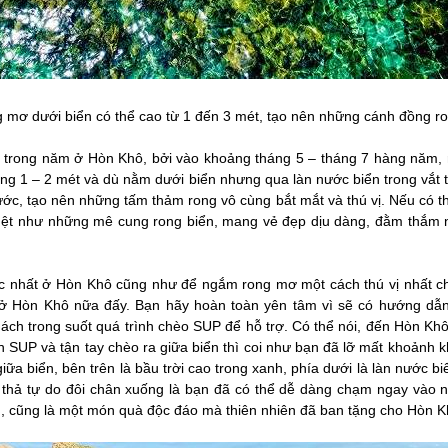
g mơ dưới biển có thể cao từ 1 đến 3 mét, tạo nên những cánh đồng r
trong năm ở Hòn Khô, bởi vào khoảng tháng 5 – tháng 7 hàng năm, ro
ảng 1 – 2 mét và dù nằm dưới biển nhưng qua làn nước biển trong vắt
ước, tạo nên những tấm thảm rong vô cùng bắt mắt và thú vị. Nếu có 
g hệt như những mê cung rong biển, mang vẻ đẹp dịu dàng, đằm thắm
ắc nhất ở Hòn Khô cũng như để ngắm rong mơ một cách thú vị nhất chí
ở Hòn Khô nữa đấy. Bạn hãy hoàn toàn yên tâm vì sẽ có hướng dẫn 
hách trong suốt quá trình chèo SUP để hỗ trợ. Có thể nói, đến Hòn 
n SUP và tận tay chèo ra giữa biển thì coi như bạn đã lỡ mất khoảnh kh
ữa biển, bên trên là bầu trời cao trong xanh, phía dưới là làn nước b
n thả tự do đôi chân xuống là bạn đã có thể dễ dàng chạm ngay vào
ên, cũng là một món quà độc đáo mà thiên nhiên đã ban tặng cho Hòn K