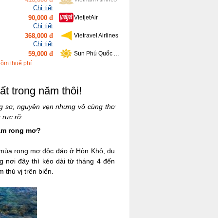
Chi tiết
368,000 đ
Vietravel Airlines
Chi tiết
59,000 đ
Sun Phú Quốc Airways
Chi tiết
639,000 đ
Bamboo Airways
Chi tiết
gồm thuế phí
416,000 đ
Vietnam Airlines
t trong năm thôi!
ng sơ, nguyên vẹn nhưng vô cùng thơ
rực rỡ.
gắm rong mơ?
 mùa rong mơ độc đáo ở Hòn Khô, du
 nơi đây thì kéo dài từ tháng 4 đến
m thú vị trên biển.