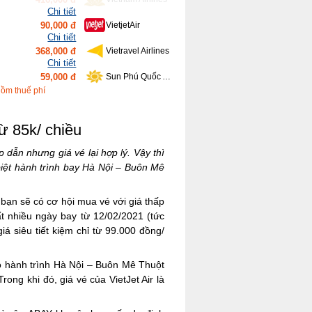
Chi tiết
368,000 đ
Vietravel Airlines
Chi tiết
59,000 đ
Sun Phú Quốc Airways
Chi tiết
639,000 đ
Bamboo Airways
Chi tiết
gồm thuế phí
416,000 đ
Vietnam Airlines
ừ 85k/ chiều
 dẫn nhưng giá vé lại hợp lý. Vậy thì
iệt hành trình bay Hà Nội – Buôn Mê
bạn sẽ có cơ hội mua vé với giá thấp
t nhiều ngày bay từ 12/02/2021 (tức
á siêu tiết kiệm chỉ từ 99.000 đồng/
o hành trình Hà Nội – Buôn Mê Thuột
ong khi đó, giá vé của VietJet Air là