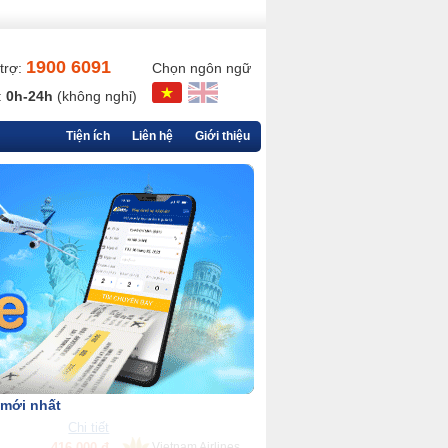
1900 6091
trợ:
Chọn ngôn ngữ
:
0h-24h
(không nghỉ)
Tiện ích
Liên hệ
Giới thiệu
 mới nhất
Chi tiết
90,000 đ
VietjetAir