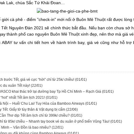
 Dak Lak, chùa Sắc Tứ Khải Đoan…
 giới cà phê - điểm "check-in" mới nổi ở Buôn Mê Thuột rất được lòng t
hỉ Tết Nguyên Đán 2021 sẽ chính thức bắt đầu. Nếu bạn còn chưa sở
gay thành phố cao nguyên Buôn Mê Thuột xinh đẹp, nên thơ mà giá vé t
 ABAY tư vấn chi tiết hơn về hành trình bay, giá vé cũng như hỗ trợ
 trước Tết, giá vé cực “hời” chỉ từ 25k/ chiều!
(01/01)
ức du xuân Tết này!
(22/01)
 VASCO khai thác trở lại đường bay Tp Hồ Chí Minh – Rạch Giá
(01/01)
“hot” nhất Tết âm lịch 2021!
(01/01)
 Hà Nội – Huế/ Chu Lai/ Tuy Hòa của Bamboo Airways
(01/01)
 Tết: Giấy tờ tùy thân & Vật dụng bị cấm
(22/06)
ần Thơ dịp Tết âm lịch chỉ từ 399k/ chiều?
(01/01)
chỉ từ 85k/ chiều – Nhanh tay book vé du xuân ở phố biển Vũng Tàu!
(01/01)
hí Minh – Vân Đồn là bao nhiêu?
(12/01)
hưởng ưu đãi khủng cùng Bamboo Airways
(01/01)