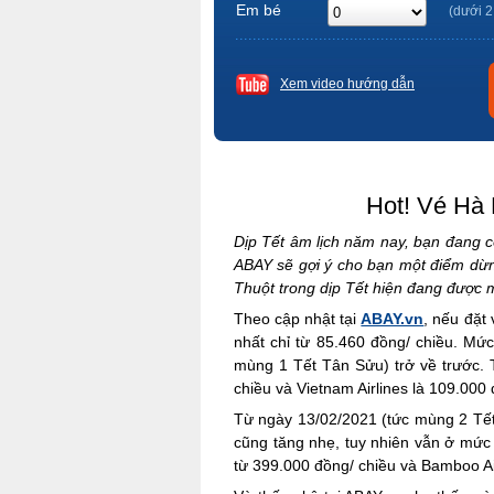
Em bé
(dưới 2
Xem video hướng dẫn
Hot! Vé Hà 
Dịp Tết âm lịch năm nay, bạn đang có
ABAY sẽ gợi ý cho bạn một điểm dừn
Thuột trong dịp Tết hiện đang được 
Theo cập nhật tại
ABAY.vn
, nếu đặt
nhất chỉ từ 85.460 đồng/ chiều. Mứ
mùng 1 Tết Tân Sửu) trở về trước. T
chiều và Vietnam Airlines là 109.000
Từ ngày 13/02/2021 (tức mùng 2 Tết
cũng tăng nhẹ, tuy nhiên vẫn ở mức k
từ 399.000 đồng/ chiều và Bamboo Ai