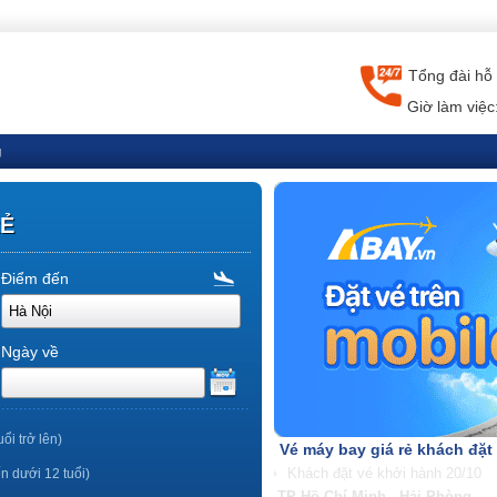
Tổng đài hỗ 
Giờ làm việc
g
RẺ
Điểm đến
Ngày về
uổi trở lên)
Vé máy bay giá rẻ khách đặt
ến dưới 12 tuổi)
TP Hồ Chí Minh - Nha Trang