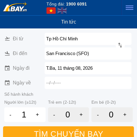
Tổng đài:
1900 6091
Tin tức
Đi từ
Tp Hồ Chí Minh
Đi đến
San Francisco (SFO)
Ngày đi
T.Ba, 11 tháng 08, 2026
Ngày về
--/--/----
Số hành khách
Người lớn (≥12t)
Trẻ em (2-12t)
Em bé (0-2t)
-
+
-
+
-
+
TÌM CHUYẾN BAY