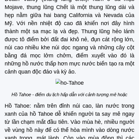
Mojave, thung lũng Chết là một thung lũng dài và
hẹp nằm giữa hai bang California và Nevada của
Mỹ. Với nền nhiệt độ cao đã khiến nơi đây hình
thành một sa mạc lạ và đẹp. Thung lũng hẻo lánh
được tô điểm bởi đất đai khô nẻ, đụn cát rộng lớn,
núi cao nhiều khe núi dọc ngang và những cây cột
bằng đá mọc lởm chởm, điểm xuyết vào đó là
những hồ nước thấp hơn mực nước biển tạo ra một
cảnh quan độc đáo và kỳ ảo.
Hồ Tahoe - điểm du lịch hấp dẫn với cảnh tượng mê hoặc
Hồ Tahoe: nằm trên đỉnh núi cao, làn nước trong
xanh của hồ Tahoe dễ khiến người ta say mê ngay
từ lần chạm mắt đầu tiên. Vào mùa hè, nhiều người
về vùng hồ này để có thể hòa mình vào dòng nước
xanh trong, mát lành. Còn vào mùa đông thì các