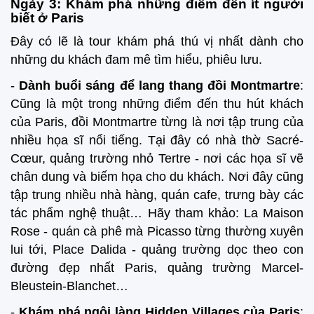
Ngày 3: Khám phá những điểm đến ít người
biết ở Paris
Đây có lẽ là tour khám phá thú vị nhất dành cho
những du khách đam mê tìm hiểu, phiêu lưu.
-
Dành buổi sáng để lang thang đồi Montmartre
:
Cũng là một trong những điểm đến thu hút khách
của Paris, đồi Montmartre từng là nơi tập trung của
nhiều họa sĩ nổi tiếng. Tại đây có nhà thờ Sacré-
Cœur, quảng trường nhỏ Tertre - nơi các họa sĩ vẽ
chân dung và biếm họa cho du khách. Nơi đây cũng
tập trung nhiều nhà hàng, quán cafe, trưng bày các
tác phẩm nghệ thuật… Hãy tham khảo: La Maison
Rose - quán cà phê mà Picasso từng thường xuyên
lui tới, Place Dalida - quảng trường dọc theo con
đường đẹp nhất Paris, quảng trường Marcel-
Bleustein-Blanchet…
-
Khám phá ngôi làng Hidden Villages của Paris
: