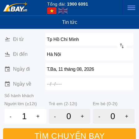
Tổng đài:
1900 6091
Tin tức
Đi từ
Tp Hồ Chí Minh
Đi đến
Hà Nội
Ngày đi
T.Ba, 11 tháng 08, 2026
Ngày về
--/--/----
Số hành khách
Người lớn (≥12t)
Trẻ em (2-12t)
Em bé (0-2t)
-
+
-
+
-
+
TÌM CHUYẾN BAY