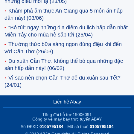
những điều mới lạ
(23/05)
Khám phá ẩm thực An Giang qua 5 món ăn hấp
dẫn này!
(03/06)
“Bỏ túi” ngay những địa điểm du lịch hấp dẫn nhất
Miền Tây cho mùa hè sắp tới
(25/04)
Thưởng thức bữa sáng ngon đúng điệu khi đến
với Cần Thơ
(26/03)
Du xuân Cần Thơ, không thể bỏ qua những đặc
sản hấp dẫn này!
(06/02)
Vì sao nên chọn Cần Thơ để du xuân sau Tết?
(24/01)
Liên hệ Abay
Tổng đài hỗ trợ 19006091
Công ty vé máy bay trực tuyến ABAY
Số ĐKKD
0105795184
- Mã số thuế
0105795184