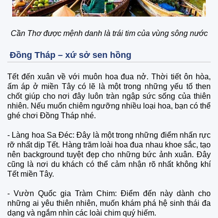
Cần Thơ được mệnh danh là trái tim của vùng sông nước
Đồng Tháp – xứ sở sen hồng
Tết đến xuân về với muôn hoa đua nở. Thời tiết ôn hòa,
ấm áp ở miền Tây có lẽ là một trong những yếu tố then
chốt giúp cho nơi đây luôn tràn ngập sức sống của thiên
nhiên. Nếu muốn chiêm ngưỡng nhiều loại hoa, bạn có thể
ghé chơi Đồng Tháp nhé.
-
Làng hoa Sa Đéc: Đây là một trong những điểm nhấn rực
rỡ nhất dịp Tết. Hàng trăm loài hoa đua nhau khoe sắc, tạo
nên background tuyệt đẹp cho những bức ảnh xuân. Đây
cũng là nơi du khách có thể cảm nhận rõ nhất không khí
Tết miền Tây.
-
Vườn Quốc gia Tràm Chim: Điểm đến này dành cho
những ai yêu thiên nhiên, muốn khám phá hệ sinh thái đa
dạng và ngắm nhìn các loài chim quý hiếm.