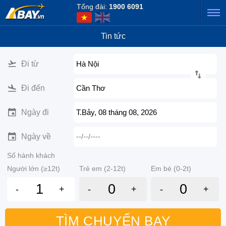
Tổng đài:
1900 6091
Tin tức
Đi từ
Hà Nội
Đi đến
Cần Thơ
Ngày đi
T.Bảy, 08 tháng 08, 2026
Ngày về
--/--/----
Số hành khách
Người lớn (≥12t)
Trẻ em (2-12t)
Em bé (0-2t)
-
+
-
+
-
+
TÌM CHUYẾN BAY